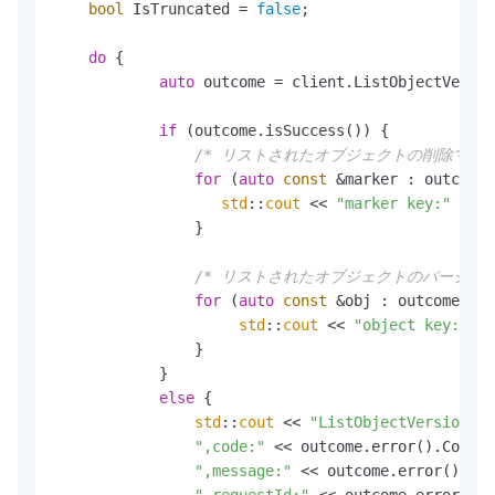
bool
 IsTruncated = 
false
;

do
 {

auto
 outcome = client.ListObjectVersio
if
 (outcome.isSuccess()) {

/* リストされたオブジェクトの削除マー
for
 (
auto
const
 &marker : outcome.
std
::
cout
 << 
"marker key:"
 << m
                }

/* リストされたオブジェクトのバージョ
for
 (
auto
const
 &obj : outcome.res
std
::
cout
 << 
"object key:"
 <<
                }

            }

else
 {

std
::
cout
 << 
"ListObjectVersions f
",code:"
 << outcome.error().Code()
",message:"
 << outcome.error().Mes
",requestId:"
 << outcome.error().R