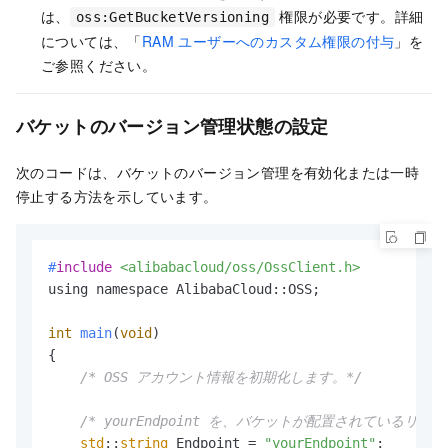
は、
権限が必要です。詳細
oss:GetBucketVersioning
については、「
RAM ユーザーへのカスタム権限の付与
」を
ご参照ください。
バケットのバージョン管理状態の設定
次のコードは、バケットのバージョン管理を有効化または一時
停止する方法を示しています。
#
include
<alibabacloud/oss/OssClient.h>
using namespace AlibabaCloud::OSS;

int
main
(
void
)
{

/* OSS アカウント情報を初期化します。*/
/* yourEndpoint を、バケットが配置されているリー
std
::
string
 Endpoint = 
"yourEndpoint"
;
