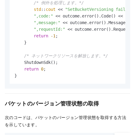
/* 例外を処理します。*/
std
::
cout
 << 
"SetBucketVersioning fail"
 <<

",code:"
 << outcome.error().Code() <<

",message:"
 << outcome.error().Message() <
",requestId:"
 << outcome.error().RequestId
return
-1
;

    }

/* ネットワークリソースを解放します。*/
    ShutdownSdk();

return
0
;

}
バケットのバージョン管理状態の取得
次のコードは、バケットのバージョン管理状態を取得する方法
を示しています。