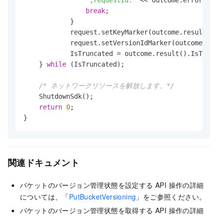
break
;

            }

            request.setKeyMarker(outcome.result().
            request.setVersionIdMarker(outcome.res
            IsTruncated = outcome.result().IsTrunc
    } 
while
 (IsTruncated);

/* ネットワークリソースを解放します。*/
    ShutdownSdk();

return
0
;

}
関連ドキュメント
バケットのバージョン管理状態を設定する API 操作の詳細
については、「
PutBucketVersioning
」をご参照ください。
バケットのバージョン管理状態を取得する API 操作の詳細