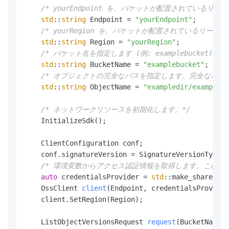
/* yourEndpoint を、バケットが配置されているリー
std
::
string
 Endpoint = 
"yourEndpoint"
;

/* yourRegion を、バケットが配置されているリー
std
::
string
 Region = 
"yourRegion"
;

/* バケット名を指定します (例: examplebucket)。*/
std
::
string
 BucketName = 
"examplebucket"
;

/* オブジェクトの完全なパスを指定します。完全なパスにバケット
std
::
string
 ObjectName = 
"exampledir/exampleob
/* ネットワークリソースを初期化します。*/
    InitializeSdk();

    ClientConfiguration conf;

    conf.signatureVersion = SignatureVersionType::
/* 環境変数からアクセス認証情報を取得します。このサンプルコ
auto
 credentialsProvider = 
std
::make_shared<En
    OssClient 
client
(Endpoint, credentialsProvider
    client.SetRegion(Region);

    ListObjectVersionsRequest 
request
(BucketName)
;
