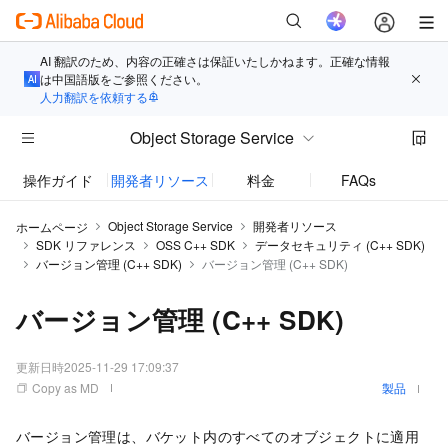
AI 翻訳のため、内容の正確さは保証いたしかねます。正確な情報
は中国語版をご参照ください。
人力翻訳を依頼する
Object Storage Service
操作ガイド
開発者リソース
料金
FAQs
お知
Object Storage Service
開発者リソース
ホームページ
SDK リファレンス
OSS C++ SDK
データセキュリティ (C++ SDK)
バージョン管理 (C++ SDK)
バージョン管理 (C++ SDK)
バージョン管理 (C++ SDK)
更新日時
2025-11-29 17:09:37
Copy as MD
製品
バージョン管理は、バケット内のすべてのオブジェクトに適用