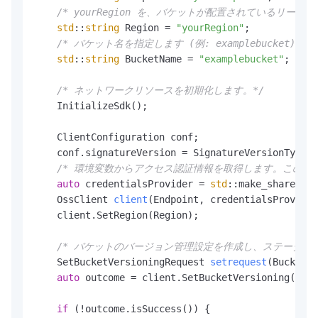
/* yourRegion を、バケットが配置されているリー
std
::
string
 Region = 
"yourRegion"
;

/* バケット名を指定します (例: examplebucket)。*/
std
::
string
 BucketName = 
"examplebucket"
;

/* ネットワークリソースを初期化します。*/
    InitializeSdk();

    ClientConfiguration conf;

    conf.signatureVersion = SignatureVersionType::
/* 環境変数からアクセス認証情報を取得します。このサンプルコ
auto
 credentialsProvider = 
std
::make_shared<En
    OssClient 
client
(Endpoint, credentialsProvider
    client.SetRegion(Region);

/* バケットのバージョン管理設定を作成し、ステータスを Ena
    SetBucketVersioningRequest 
setrequest
(BucketNa
auto
 outcome = client.SetBucketVersioning(setr
if
 (!outcome.isSuccess()) {
