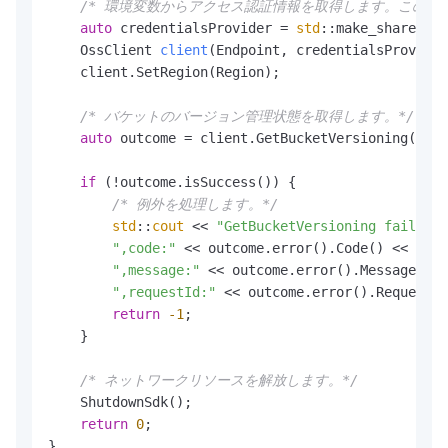
/* 環境変数からアクセス認証情報を取得します。このサンプルコ
auto
 credentialsProvider = 
std
::make_shared<En
    OssClient 
client
(Endpoint, credentialsProvider
    client.SetRegion(Region);

/* バケットのバージョン管理状態を取得します。*/
auto
 outcome = client.GetBucketVersioning(GetB
if
 (!outcome.isSuccess()) {

/* 例外を処理します。*/
std
::
cout
 << 
"GetBucketVersioning fail"
 <<

",code:"
 << outcome.error().Code() <<

",message:"
 << outcome.error().Message() <
",requestId:"
 << outcome.error().RequestId
return
-1
;

    }

/* ネットワークリソースを解放します。*/
    ShutdownSdk();

return
0
;

}