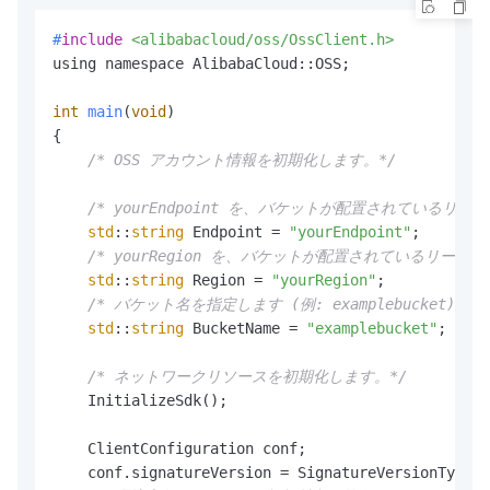
#
include
<alibabacloud/oss/OssClient.h>
using namespace AlibabaCloud::OSS;

int
main
(
void
)
{

/* OSS アカウント情報を初期化します。*/
/* yourEndpoint を、バケットが配置されているリー
std
::
string
 Endpoint = 
"yourEndpoint"
;

/* yourRegion を、バケットが配置されているリー
std
::
string
 Region = 
"yourRegion"
;

/* バケット名を指定します (例: examplebucket)。*/
std
::
string
 BucketName = 
"examplebucket"
;

/* ネットワークリソースを初期化します。*/
    InitializeSdk();

    ClientConfiguration conf;

    conf.signatureVersion = SignatureVersionType::