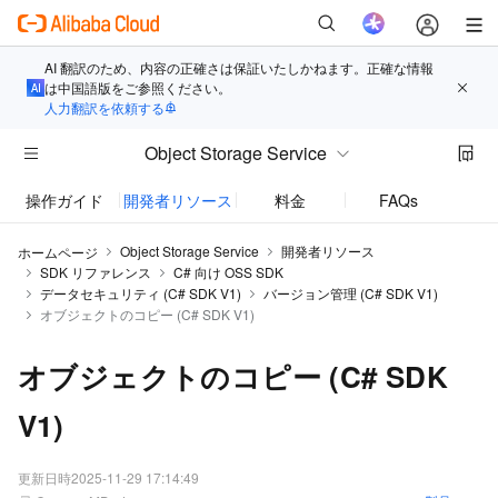
AI 翻訳のため、内容の正確さは保証いたしかねます。正確な情報
は中国語版をご参照ください。
人力翻訳を依頼する
Object Storage Service
操作ガイド
開発者リソース
料金
FAQs
お知
Object Storage Service
開発者リソース
ホームページ
SDK リファレンス
C# 向け OSS SDK
データセキュリティ (C# SDK V1)
バージョン管理 (C# SDK V1)
オブジェクトのコピー (C# SDK V1)
オブジェクトのコピー (C# SDK
V1)
更新日時
2025-11-29 17:14:49