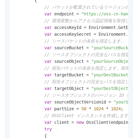
        {

// バケットが配置されているリージョンのエンドポイ
var
 endpoint = 
"https://oss-cn-hangzho
// 環境変数からアクセス認証情報を取得します。サン
var
 accessKeyId = Environment.GetEnvir
var
 accessKeySecret = Environment.GetE
// ソースバケットの名前を指定します。
var
 sourceBucket = 
"yourSourceBucketNa
// ソースオブジェクトの完全なパスを指定し
var
 sourceObject = 
"yourSourceObjectNa
// 宛先バケットの名前を指定します。宛先バ
var
 targetBucket = 
"yourDestBucketName
// 宛先オブジェクトの完全なパスを指定しま
var
 targetObject = 
"yourDestObjectName
// ソースオブジェクトのバージョン ID を指
var
 sourceObjectVersionid = 
"yourSourc
var
 partSize = 
50
 * 
1024
 * 
1024
;

// OSSClient インスタンスを作成します。
var
 client = 
new
 OssClient(endpoint, a
try
            {
