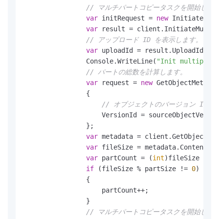
// マルチパートコピータスクを開始します。I
var
 initRequest = 
new
 InitiateMult
var
 result = client.InitiateMultip
// アップロード ID を表示します。
var
 uploadId = result.UploadId;

                Console.WriteLine(
"Init multipart
// パートの総数を計算します。
var
 request = 
new
 GetObjectMetadat
                {

// オブジェクトのバージョン ID 
                    VersionId = sourceObjectVersio
                };

var
 metadata = client.GetObjectMet
var
 fileSize = metadata.ContentLen
var
 partCount = (
int
)fileSize / pa
if
 (fileSize % partSize != 
0
)

                {

                    partCount++;

                }

// マルチパートコピータスクを開始しま