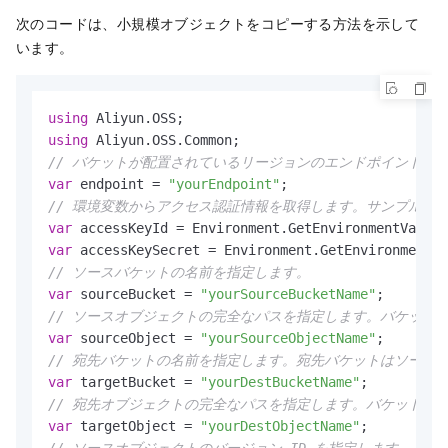
次のコードは、小規模オブジェクトをコピーする方法を示して
います。
using
using
// バケットが配置されているリージョンのエンドポイントを指定します
var
 endpoint = 
"yourEndpoint"
// 環境変数からアクセス認証情報を取得します。サンプルコードを実行
var
 accessKeyId = Environment.GetEnvironmentVariab
var
 accessKeySecret = Environment.GetEnvironmentVa
// ソースバケットの名前を指定します。
var
 sourceBucket = 
"yourSourceBucketName"
// ソースオブジェクトの完全なパスを指定します。バケット
var
 sourceObject = 
"yourSourceObjectName"
// 宛先バケットの名前を指定します。宛先バケットはソース
var
 targetBucket = 
"yourDestBucketName"
// 宛先オブジェクトの完全なパスを指定します。バケット名
var
 targetObject = 
"yourDestObjectName"