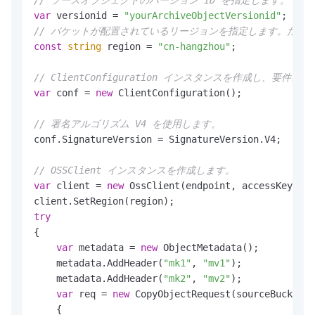
// ソースオブジェクトのバージョン ID を指定します。
var
 versionid = 
"yourArchiveObjectVersionid"
// バケットが配置されているリージョンを指定します。たとえば
const
string
 region = 
"cn-hangzhou"
;

// ClientConfiguration インスタンスを作成し、
var
 conf = 
new
 ClientConfiguration();

// 署名アルゴリズム V4 を使用します。
conf.SignatureVersion = SignatureVersion.V4;

// OSSClient インスタンスを作成します。
var
 client = 
new
 OssClient(endpoint, accessKeyId, 
try
{

var
 metadata = 
new
 ObjectMetadata();

    metadata.AddHeader(
"mk1"
, 
"mv1"
);

    metadata.AddHeader(
"mk2"
, 
"mv2"
);

var
 req = 
new
 CopyObjectRequest(sourceBucket, 
    {
