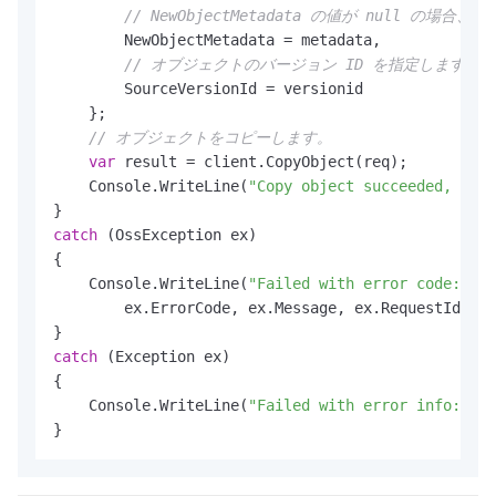
// NewObjectMetadata の値が nul
        NewObjectMetadata = metadata, 

// オブジェクトのバージョン ID を指定します。
        SourceVersionId = versionid

    };

// オブジェクトをコピーします。
var
 result = client.CopyObject(req);

    Console.WriteLine(
"Copy object succeeded, vesi
catch
 (OssException ex)

{

    Console.WriteLine(
"Failed with error code: {0}
        ex.ErrorCode, ex.Message, ex.RequestId, ex
catch
 (Exception ex)

{

    Console.WriteLine(
"Failed with error info: {0}
}