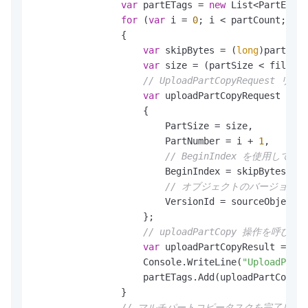
var
 partETags = 
new
 List<PartETag>
for
 (
var
 i = 
0
; i < partCount; i++
                {

var
 skipBytes = (
long
)partSize
var
 size = (partSize < fileSiz
// UploadPartCopyReques
var
 uploadPartCopyRequest = 
ne
                    {

                        PartSize = size,

                        PartNumber = i + 
1
,

// BeginIndex を使用
                        BeginIndex = skipBytes,

// オブジェクトのバージョン 
                        VersionId = sourceObjectVe
                    };

// uploadPartCopy 操作を
var
 uploadPartCopyResult = cli
                    Console.WriteLine(
"UploadPartC
                    partETags.Add(uploadPartCopyRe
                }

// マルチパートコピータスクを完了しま