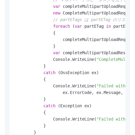
var
 completeMultipartUploadRequest
new
 CompleteMultipartUploadRequest
// partETags は partETag
foreach
 (
var
 partETag 
in
 partETags
                {

                    completeMultipartUploadRequest
                }

var
 completeMultipartUploadResult 
                Console.WriteLine(
"CompleteMultip
            }

catch
 (OssException ex)

            {

                Console.WriteLine(
"Failed with err
                    ex.ErrorCode, ex.Message, ex.R
            }

catch
 (Exception ex)

            {

                Console.WriteLine(
"Failed with err
            }

        }
