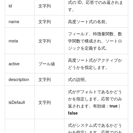
式の ID。応答でのみ返されま
id
文字列
す。
name
文字列
高度ソート式の名前。
フィールド、特徴量関数、数
meta
文字列
学関数で構成され、ソートロ
ジックを定義する式。
高度ソート式がアクティブか
active
ブール値
どうかを指定します。
description
文字列
式の説明。
式がデフォルトであるかどう
かを指定します。応答でのみ
isDefault
文字列
返されます。有効値：
true
|
false
式がシステム式であるかどう
かを指定します。応答でのみ