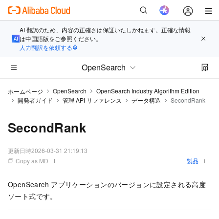
AI 翻訳のため、内容の正確さは保証いたしかねます。正確な情報
は中国語版をご参照ください。
人力翻訳を依頼する
OpenSearch
OpenSearch
OpenSearch Industry Algorithm Edition
ホームページ
開発者ガイド
管理 API リファレンス
データ構造
SecondRank
SecondRank
更新日時
2026-03-31 21:19:13
Copy as MD
製品
OpenSearch アプリケーションのバージョンに設定される高度
ソート式です。