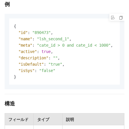
例
{
"id"
:
"890473"
,
"name"
:
"lsh_second_1"
,
"meta"
:
"cate_id > 0 and cate_id < 1000"
,
"active"
:
true
,
"description"
:
""
,
"isDefault"
:
"true"
,
"isSys"
:
"false"
}
構造
フィールド
タイプ
説明