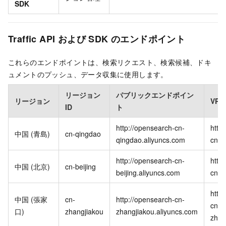
SDK
Traffic API および SDK のエンドポイント
これらのエンドポイントは、検索リクエスト、検索候補、ドキ
ュメントのプッシュ、データ収集に使用します。
リージョン
パブリックエンドポイン
リージョン
VP
ID
ト
http://opensearch-cn-
http
中国 (青島)
cn-qingdao
qingdao.aliyuncs.com
cn-q
http://opensearch-cn-
http
中国 (北京)
cn-beijing
beijing.aliyuncs.com
cn-b
http
中国 (張家
cn-
http://opensearch-cn-
cn-
口)
zhangjiakou
zhangjiakou.aliyuncs.com
zhan