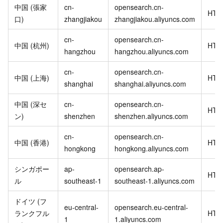
中国 (張家
cn-
opensearch.cn-
HTT
口)
zhangjiakou
zhangjiakou.aliyuncs.com
cn-
opensearch.cn-
中国 (杭州)
HTT
hangzhou
hangzhou.aliyuncs.com
cn-
opensearch.cn-
中国 (上海)
HTT
shanghai
shanghai.aliyuncs.com
中国 (深セ
cn-
opensearch.cn-
HTT
ン)
shenzhen
shenzhen.aliyuncs.com
cn-
opensearch.cn-
中国 (香港)
HTT
hongkong
hongkong.aliyuncs.com
シンガポー
ap-
opensearch.ap-
HTT
ル
southeast-1
southeast-1.aliyuncs.com
ドイツ (フ
eu-central-
opensearch.eu-central-
ランクフル
HTT
1
1.aliyuncs.com