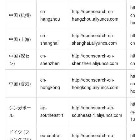
http
cn-
http://opensearch-cn-
中国 (杭州)
cn-
hangzhou
hangzhou.aliyuncs.com
hang
cn-
http://opensearch-cn-
http
中国 (上海)
shanghai
shanghai.aliyuncs.com
cn-s
中国 (深セ
cn-
http://opensearch-cn-
http
ン)
shenzhen
shenzhen.aliyuncs.com
cn-s
http
cn-
http://opensearch-cn-
中国 (香港)
cn-
hongkong
hongkong.aliyuncs.com
hong
http
シンガポー
ap-
http://opensearch-ap-
ap-s
ル
southeast-1
southeast-1.aliyuncs.com
1.al
ドイツ (フ
eu-central-
http://opensearch-eu-
http
ランクフル