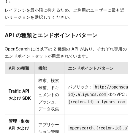
す。
レイテンシを最小限に抑えるため、ご利用のユーザーに最も近
いリージョンを選択してください。
API の種類とエンドポイントパターン
OpenSearch には以下の 2 種類の API があり、それぞれ専用の
エンドポイントセットが用意されています。
API の種類
機能
エンドポイントパターン
検索、検索
パブリック：
候補、ドキ
http://opensearc
Traffic API
<br>VPC：
ュメントの
id}.aliyuncs.com
h
および SDK
プッシュ、
{region-id}.aliyuncs.com
データ収集
管理・制御
アプリケー
API および
opensearch.{region-id}.ali
ション管理