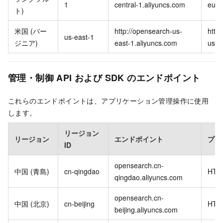
1
central-1.aliyuncs.com
eu-c
ト)
米国 (バー
http://opensearch-us-
http
us-east-1
ジニア)
east-1.aliyuncs.com
us-e
管理・制御 API および SDK のエンドポイント
これらのエンドポイントは、アプリケーション管理操作に使用
します。
リージョン
リージョン
エンドポイント
プロ
ID
opensearch.cn-
中国 (青島)
cn-qingdao
HTT
qingdao.aliyuncs.com
opensearch.cn-
中国 (北京)
cn-beijing
HTT
beijing.aliyuncs.com