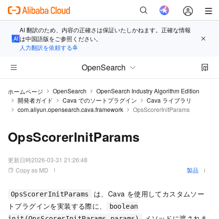
AI 翻訳のため、内容の正確さは保証いたしかねます。正確な情報
は中国語版をご参照ください。
人力翻訳を依頼する
OpenSearch
OpenSearch
OpenSearch Industry Algorithm Edition
ホームページ
開発者ガイド
Cava でのソートプラグイン
Cava ライブラリ
com.aliyun.opensearch.cava.framework
OpsScorerInitParams
OpsScorerInitParams
更新日時
2026-03-31 21:26:48
Copy as MD
製品
は、Cava を使用してカスタムソー
OpsScorerInitParams
トプラグインを実装する際に、
boolean
メソッドに渡されま
init(OpsScorerInitParams params)