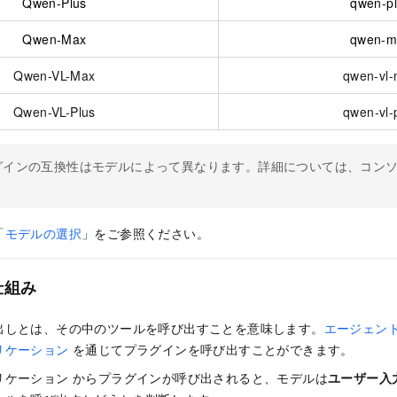
Qwen-Plus
qwen-p
Qwen-Max
qwen-m
Qwen-VL-Max
qwen-vl
Qwen-VL-Plus
qwen-vl-
グインの互換性はモデルによって異なります。詳細については、コン
「
モデルの選択
」をご参照ください。
仕組み
出しとは、その中のツールを呼び出すことを意味します。
エージェン
リケーション
を通じてプラグインを呼び出すことができます。
リケーション からプラグインが呼び出されると、モデルは
ユーザー入