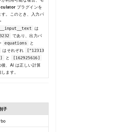
lculator
プラグインを
ます。このとき、入力パ
ー
は
__input__text
であり、出力パ
3232
ー
と
equations
はそれぞれ
["12313
と
"]
[162925616]
後、AI は正しい計算
信します。
別子
rbo