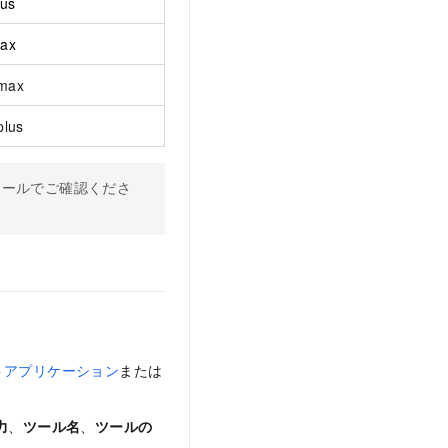
lus
ax
-max
plus
ソールでご確認くださ
トアプリケーション
または
力
、
ツール名
、
ツールの