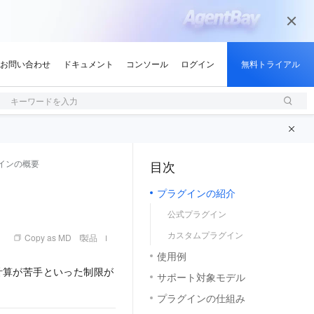
 (アプリケーション)
キーワードを入力
インの概要
目次
（1, M）
プラグインの紹介
公式プラグイン
カスタムプラグイン
Copy as MD
製品
使用例
計算が苦手といった制限が
サポート対象モデル
プラグインの仕組み