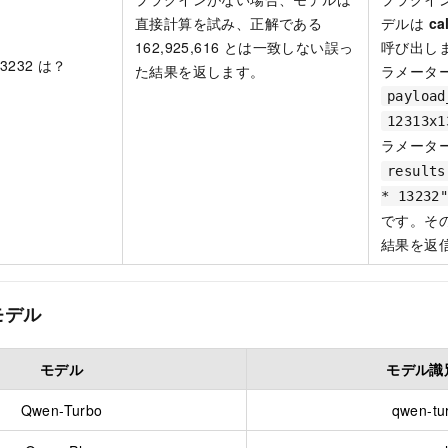
直接計算を試み、正解である
デルは
ca
162,925,616 とは一致しない誤っ
呼び出し
13232 は？
た結果を返します。
ラメータ
payload
12313x1
ラメータ
results
* 13232
です。その
結果を返
モデル
モデル
モデル識
Qwen-Turbo
qwen-tu