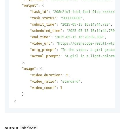
"output"
:
{
"task_id"
:
"208e2fd1-fcb4-4adf-9fcc-xxxxxx"
,
"task_status"
:
"SUCCEEDED"
,
"submit_time"
:
"2025-05-15 16:14:44.723"
,
"scheduled_time"
:
"2025-05-15 16:14:44.750"
,
"end_time"
:
"2025-05-15 16:20:09.389"
,
"video_url"
:
"https://dashscope-result-wlcb.oss-c
"orig_prompt"
:
"In the video, a girl gracefully w
"actual_prompt"
:
"A girl in a light-colored long 
}
,
"usage"
:
{
"video_duration"
:
5
,
"video_ratio"
:
"standard"
,
"video_count"
:
1
}
}
output
object