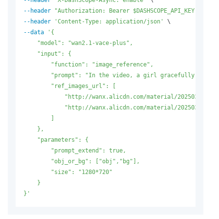
--header
"Authorization: Bearer $DASHSCOPE_API_KEY"
--header
'Content-Type: application/json'
--data
'{

    "model": "wan2.1-vace-plus",

    "input": {

        "function": "image_reference",

        "prompt": "In the video, a girl gracefully emerge
        "ref_images_url": [

            "http://wanx.alicdn.com/material/20250318/ima
            "http://wanx.alicdn.com/material/20250318/ima
        ]

    },

    "parameters": {

        "prompt_extend": true,

        "obj_or_bg": ["obj","bg"],

        "size": "1280*720"

    }

}'