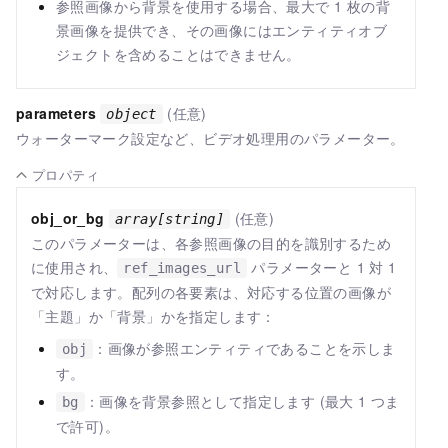
参照画像から背景を使用する場合、最大で 1 枚の背
景画像を提供でき、その画像にはエンティティオブ
ジェクトを含めることはできません。
parameters
(任意)
object
ウォーターマーク設定など、ビデオ処理用のパラメーター。
プロパティ
obj_or_bg
(任意)
array[string]
このパラメーターは、各参照画像の目的を識別するため
に使用され、
パラメーターと 1 対 1
ref_images_url
で対応します。配列の各要素は、対応する位置の画像が
「主題」か「背景」かを指定します：
：画像が参照エンティティであることを示しま
obj
す。
：画像を背景参照として指定します (最大 1 つま
bg
で許可)。