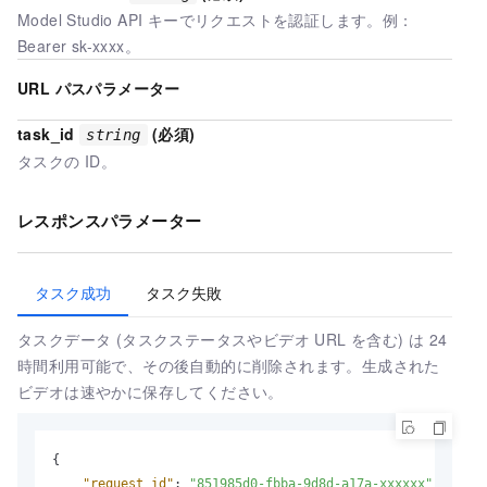
Model Studio API キーでリクエストを認証します。例：
Bearer sk-xxxx。
URL パスパラメーター
task_id
(必須)
string
タスクの ID。
レスポンスパラメーター
タスク成功
タスク失敗
タスクデータ (タスクステータスやビデオ URL を含む) は 24
時間利用可能で、その後自動的に削除されます。生成された
ビデオは速やかに保存してください。
{
"request_id"
:
"851985d0-fbba-9d8d-a17a-xxxxxx"
,