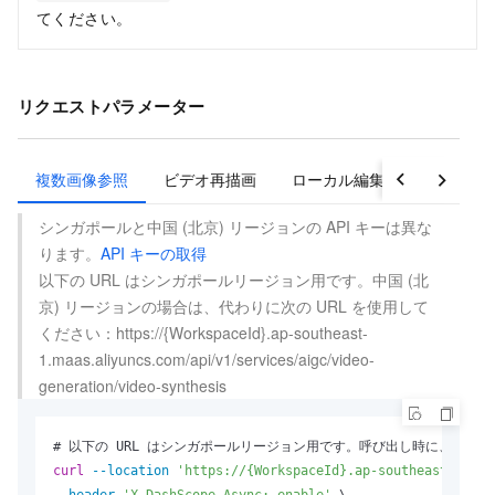
てください。
リクエストパラメーター
複数画像参照
ビデオ再描画
ローカル編集
ビデオ拡
シンガポールと中国 (北京) リージョンの API キーは異な
ります。
API キーの取得
以下の URL はシンガポールリージョン用です。中国 (北
京) リージョンの場合は、代わりに次の URL を使用して
ください：https://{WorkspaceId}.ap-southeast-
1.maas.aliyuncs.com/api/v1/services/aigc/video-
generation/video-synthesis
curl
--location
'https://{WorkspaceId}.ap-southeast-1.maa
--header
'X-DashScope-Async: enable'