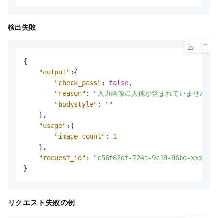
検出失敗
{
"output"
:
{
"check_pass"
:
false
,
"reason"
:
"入力画像に人体が含まれていません。
"bodystyle"
:
""
}
,
"usage"
:
{
"image_count"
:
1
}
,
"request_id"
:
"c56f62df-724e-9c19-96bd-xxxxxx"
}
リクエスト失敗の例