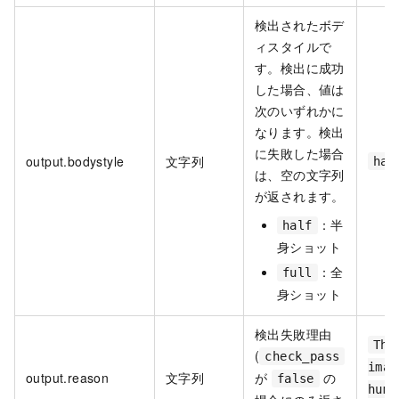
検出されたボデ
ィスタイルで
す。検出に成功
した場合、値は
次のいずれかに
なります。検出
に失敗した場合
output.bodystyle
文字列
hal
は、空の文字列
が返されます。
：半
half
身ショット
：全
full
身ショット
検出失敗理由
The
(
check_pass
imag
output.reason
文字列
が
の
false
huma