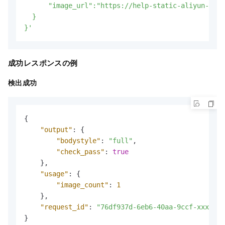
      "image_url":"https://help-static-aliyun-doc.
  }

}'
成功レスポンスの例
検出成功
{
"output"
:
{
"bodystyle"
:
"full"
,
"check_pass"
:
true
}
,
"usage"
:
{
"image_count"
:
1
}
,
"request_id"
:
"76df937d-6eb6-40aa-9ccf-xxxxxx"
}