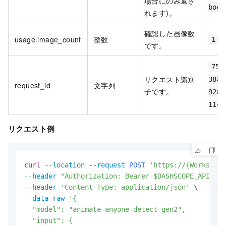
場合にのみ返さ
body
れます)。
確認した画像数
usage.image_count
整数
1
です。
757
リクエスト識別
38a3
request_id
文字列
子です。
9280
11c3
リクエスト例
curl
--location
--request 
POST
'https://{Workspace
--header
"Authorization: Bearer $DASHSCOPE_API_KEY
--header
'Content-Type: application/json'
--data-raw
'{

  "model": "animate-anyone-detect-gen2",

  "input": {
