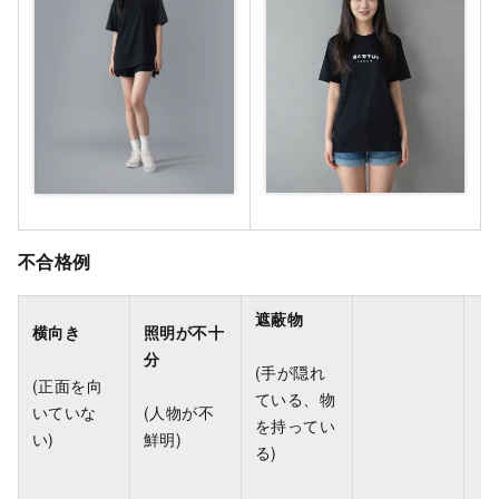
不合格例
遮蔽物
横向き
照明が不十
分
(手が隠れ
(正面を向
ている、物
いていな
(人物が不
を持ってい
い)
鮮明)
る)