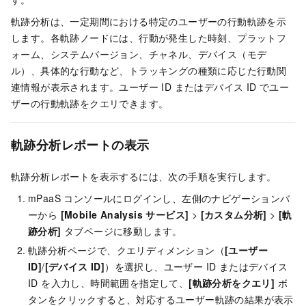
軌跡分析は、一定期間における特定のユーザーの行動軌跡を示
します。各軌跡ノードには、行動が発生した時刻、プラットフ
ォーム、システムバージョン、チャネル、デバイス（モデ
ル）、具体的な行動など、トラッキングの種類に応じた行動関
連情報が表示されます。ユーザー ID またはデバイス ID でユー
ザーの行動軌跡をクエリできます。
軌跡分析レポートの表示
軌跡分析レポートを表示するには、次の手順を実行します。
mPaaS コンソールにログインし、左側のナビゲーションバ
ーから
[Mobile Analysis サービス]
>
[カスタム分析]
>
[軌
跡分析]
タブページに移動します。
軌跡分析ページで、クエリディメンション（
[ユーザー
ID]
/
[デバイス ID]
）を選択し、ユーザー ID またはデバイス
ID を入力し、時間範囲を指定して、
[軌跡分析をクエリ]
ボ
タンをクリックすると、対応するユーザー軌跡の結果が表示