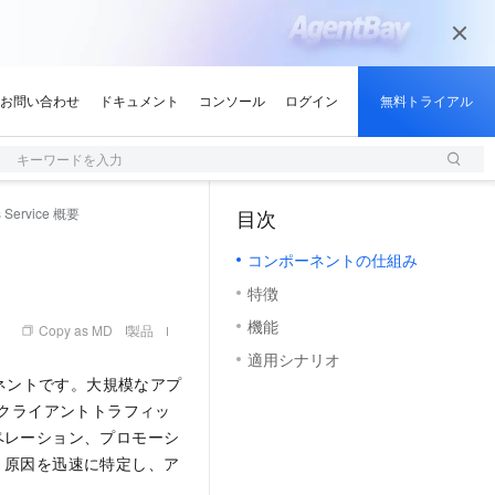
キーワードを入力
s Service 概要
目次
（0, M）
コンポーネントの仕組み
特徴
機能
Copy as MD
製品
適用シナリオ
コンポーネントです。大規模なアプ
、クライアントトラフィッ
ペレーション、プロモーシ
、原因を迅速に特定し、ア