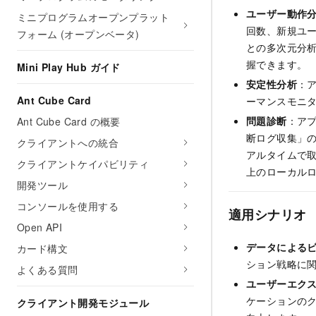
ユーザー動作
ミニプログラムオープンプラット
回数、新規ユ
フォーム (オープンベータ)
との多次元分
握できます。
Mini Play Hub ガイド
安定性分析
：
Ant Cube Card
ーマンスモニ
問題診断
：ア
Ant Cube Card の概要
断ログ収集」の
クライアントへの統合
アルタイムで
クライアントケイパビリティ
上のローカル
開発ツール
コンソールを使用する
適用シナリオ
Open API
データによる
カード構文
ション戦略に
よくある質問
ユーザーエク
ケーションの
クライアント開発モジュール