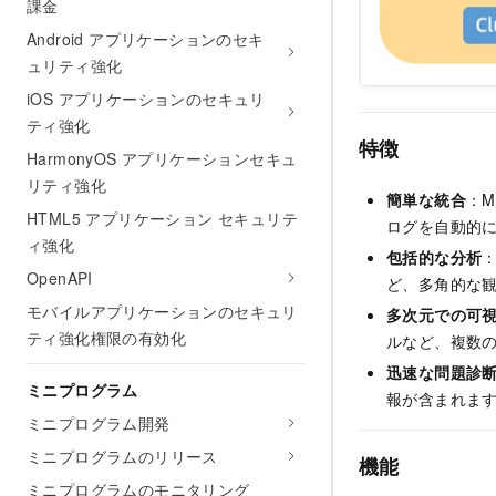
課金
Android アプリケーションのセキ
ュリティ強化
iOS アプリケーションのセキュリ
ティ強化
特徴
HarmonyOS アプリケーションセキュ
リティ強化
簡単な統合
：M
HTML5 アプリケーション セキュリテ
ログを自動的
ィ強化
包括的な分析
OpenAPI
ど、多角的な
モバイルアプリケーションのセキュリ
多次元での可
ティ強化権限の有効化
ルなど、複数
迅速な問題診
ミニプログラム
報が含まれま
ミニプログラム開発
ミニプログラムのリリース
機能
ミニプログラムのモニタリング