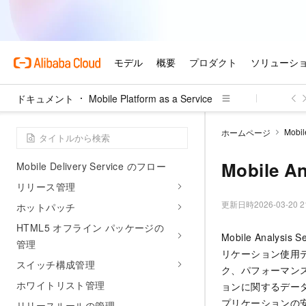
統合サードパーティ SDK の一覧
RAМ アカウントのアクセス制御
操作監査ログ
PDF ドキュメントのダウンロード
ドキュメント
Mobile Platform as a Service
Mobile Delivery Service
製品に関するお知らせ
Mobil
ホームページ
Mobile Delivery Service の概要
Mobile A
Mobile Delivery Service のフロー
リリース管理
更新日時
2026-03-20 2
ホットパッチ
HTML5 オフライン パッケージの
Mobile Anal
管理
リケーション使用
スイッチ構成管理
ク、パフォーマン
ホワイトリスト管理
ョンに関するデー
プリケーションの
リリースルールの管理