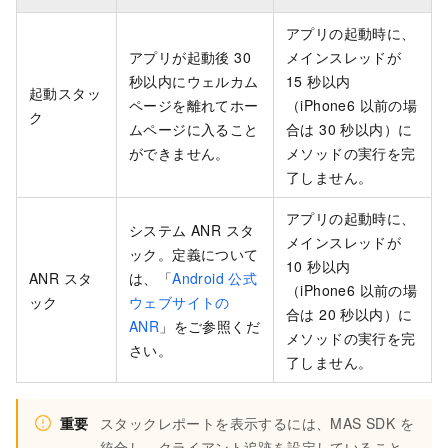
アプリの起動時に、
アプリが起動後 30
メインスレッドが
秒以内にウェルカム
15 秒以内
起動スタッ
ページを離れてホー
（iPhone6 以前の場
ク
ムページに入ること
合は 30 秒以内）に
ができません。
メソッドの実行を完
了しません。
アプリの起動時に、
システム ANR スタ
メインスレッドが
ック。定義について
10 秒以内
ANR スタ
は、「
Android 公式
（iPhone6 以前の場
ック
ウェブサイトの
合は 20 秒以内）に
ANR
」をご参照くだ
メソッドの実行を完
さい。
了しません。
重要
スタックレポートを表示するには、MAS SDK を
統合し、クライアント追跡を設定していること