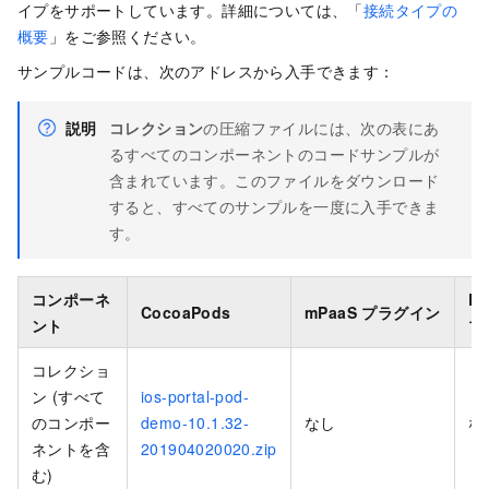
イプをサポートしています。詳細については、「
接続タイプの
概要
」をご参照ください。
サンプルコードは、次のアドレスから入手できます：
説明
コレクション
の圧縮ファイルには、次の表にあ
るすべてのコンポーネントのコードサンプルが
含まれています。このファイルをダウンロード
すると、すべてのサンプルを一度に入手できま
す。
コンポーネ
Ex
CocoaPods
mPaaS プラグイン
ント
プ
コレクショ
ン (すべて
ios-portal-pod-
のコンポー
demo-10.1.32-
なし
な
ネントを含
201904020020.zip
む)