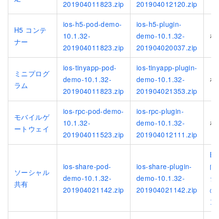
201904011823.zip
201904012120.zip
ios-h5-pod-demo-
ios-h5-plugin-
H5 コンテ
10.1.32-
demo-10.1.32-
な
ナー
201904011823.zip
201904020037.zip
ios-tinyapp-pod-
ios-tinyapp-plugin-
ミニプログ
demo-10.1.32-
demo-10.1.32-
な
ラム
201904011823.zip
201904021353.zip
ios-rpc-pod-demo-
ios-rpc-plugin-
モバイルゲ
10.1.32-
demo-10.1.32-
な
ートウェイ
201904011523.zip
201904012111.zip
Ex
ios-share-pod-
ios-share-plugin-
向
ソーシャル
demo-10.1.32-
demo-10.1.32-
シ
共有
201904021142.zip
201904021142.zip
の
ン