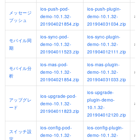
ios-push-pod-
ios-push-plugin-
メッセージ
demo-10.1.32-
demo-10.1.32-
な
プッシュ
201904021854.zip
201904031034.zip
ios-sync-pod-
ios-sync-plugin-
モバイル同
demo-10.1.32-
demo-10.1.32-
な
期
201904011523.zip
201904012111.zip
ios-mas-pod-
ios-mas-plugin-
モバイル分
demo-10.1.32-
demo-10.1.32-
な
析
201904021854.zip
201904031033.zip
ios-upgrade-
ios-upgrade-pod-
アップグレ
plugin-demo-
demo-10.1.32-
な
ード
10.1.32-
201904011823.zip
201904012120.zip
ios-config-pod-
ios-config-plugin-
スイッチ設
demo-10.1.32-
demo-10.1.32-
な
定