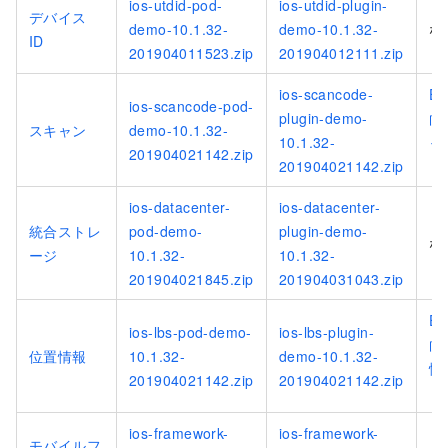
ios-utdid-pod-
ios-utdid-plugin-
デバイス
demo-10.1.32-
demo-10.1.32-
な
ID
201904011523.zip
201904012111.zip
ios-scancode-
Ex
ios-scancode-pod-
plugin-demo-
向
スキャン
demo-10.1.32-
10.1.32-
ャ
201904021142.zip
201904021142.zip
ド
ios-datacenter-
ios-datacenter-
統合ストレ
pod-demo-
plugin-demo-
な
ージ
10.1.32-
10.1.32-
201904021845.zip
201904031043.zip
Ex
ios-lbs-pod-demo-
ios-lbs-plugin-
向
位置情報
10.1.32-
demo-10.1.32-
情
201904021142.zip
201904021142.zip
ド
ios-framework-
ios-framework-
モバイルフ