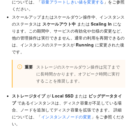
については、「
容量アラートしきい値を変更する
」をご参照
ください。
スケールアップまたはスケールダウン操作中、インスタンス
のステータスは
スケールアウト中
または
Scaling In
にな
ります。この期間中、サービスの有効化や仕様の変更など、
他の管理操作は実行できません。通常の利用を再開できるの
は、インスタンスのステータスが
Running
に変更された後
です。
重要
ストレージのスケールダウン操作は完了まで
に長時間かかります。オフピーク時間に実行
することを推奨します。
ストレージタイプ
が
Local SSD
または
ビッグデータタイ
プ
であるインスタンスは、ディスク容量が不足している場
合、ノードを追加してディスク容量を拡張できます。 詳細
については、「
インスタンスノードの変更
」をご参照くださ
い。