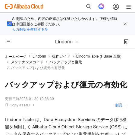
AI 翻訳のため、内容の正確さは保証いたしかねます。正確な情報
は中国語版をご参照ください。
人力翻訳を依頼する
Lindorm
Lindorm
操作ガイド
LindormTable (HBase 互換)
ホームページ
メンテナンスガイド
バックアップと復元
バックアップおよび復元の有効化
バックアップおよび復元の有効化
更新日時
2026-01-30 19:38:30
Copy as MD
製品
Lindorm
Table は、Data Ecosystem Services のデータ移行機
能を利用して Alibaba Cloud Object Storage Service (OSS) に
データを保存するバックアップおよび復元機能をサポートして