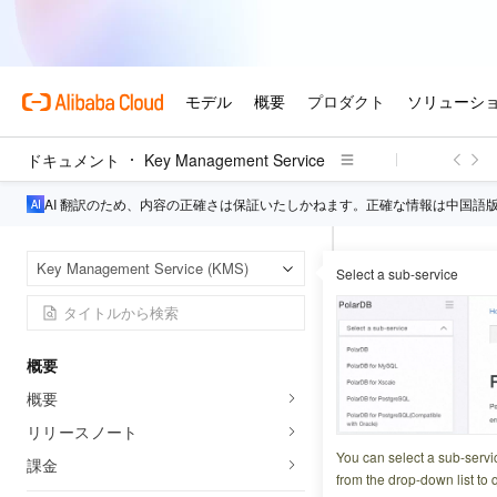
ドキュメント
Key Management Service
AI 翻訳のため、内容の正確さは保証いたしかねます。正確な情報は中国語
Key M
ホームページ
Key Management Service (KMS)
Select a sub-service
KMS と統合され
KMS 
概要
概要
更新日時
2026-07-10 2
リリースノート
データ暗号化のために K
You can select a sub-servi
課金
from the drop-down list to q