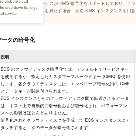
o click the cloud
の Alibaba Cloud サービスが KMS 暗号化をサポートしており、
the drop-down list to go
は
マスターキー
がニーズを満たす場合、別途 KMS インスタンスを用
ud service.
データの暗号化
説明
ECS のクラウドディスク暗号化では、デフォルトでサービスキー
を使用するか、指定したカスタマーマネージドキー (CMK) を使用
します。各クラウドディスクには、エンベロープ暗号化用の CMK
とデータキーが関連付けられます。
ECS インスタンスとそのクラウドディスク間で転送されるデータ
は、ホスト上で自動的に暗号化および復号化され、パフォーマン
スへの影響はほとんどありません。
暗号化されたクラウドディスクを作成して ECS インスタンスにア
タッチすると、次のデータが暗号化されます。