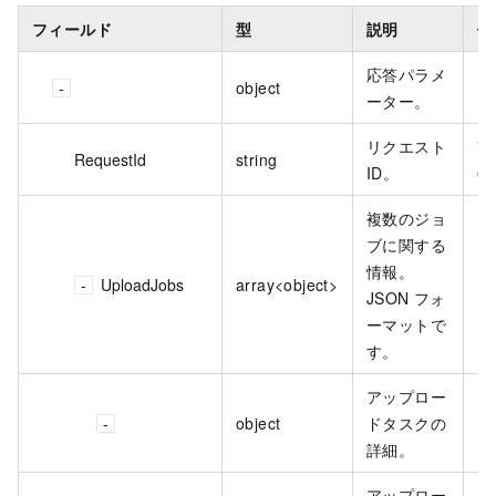
フィールド
型
説明
例
応答パラメ
object
ーター。
リクエスト
**
RequestId
string
ID。
63
複数のジョ
ブに関する
情報。
UploadJobs
array<object>
JSON フォ
ーマットで
す。
アップロー
object
ドタスクの
詳細。
アップロー