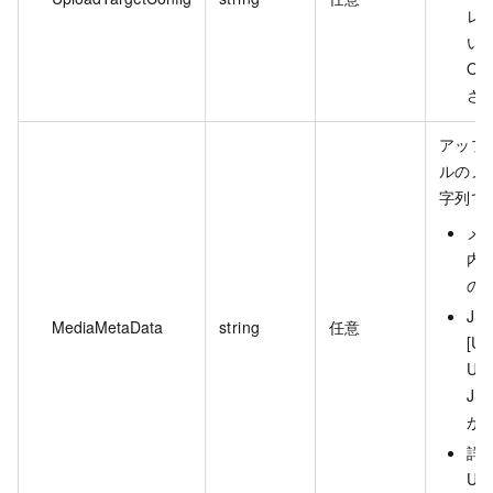
レ
い
O
さ
アップ
ルのメタ
字列で
メタ
内
の
JS
MediaMetaData
string
任意
[Up
Upl
J
が
詳
Up