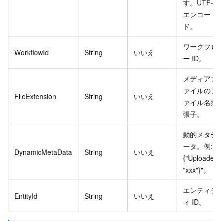
す。UTF-8
エンコー
ド。
ワークフロ
WorkflowId
String
いいえ
ー ID。
メディアフ
ァイルのフ
FileExtension
String
いいえ
ァイル名拡
張子。
動的メタデ
ータ。例: "
DynamicMetaData
String
いいえ
{"Uploader":
"xxx"}"。
エンティテ
EntityId
String
いいえ
ィ ID。