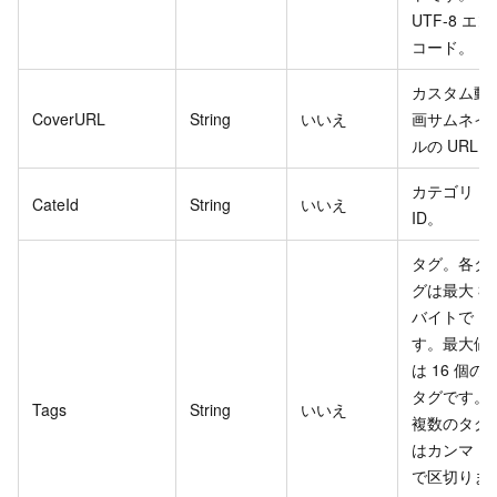
UTF-8 エン
コード。
カスタム動
CoverURL
String
いいえ
画サムネイ
ルの URL。
カテゴリ
CateId
String
いいえ
ID。
タグ。各タ
グは最大 32
バイトで
す。最大値
は 16 個の
タグです。
Tags
String
いいえ
複数のタグ
はカンマ (,)
で区切りま