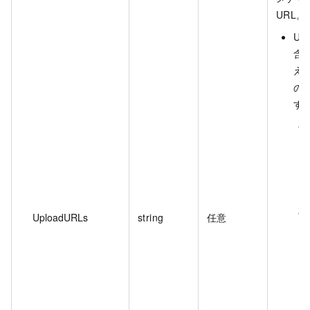
URL。
U
含
え
の 
す
UploadURLs
string
任意