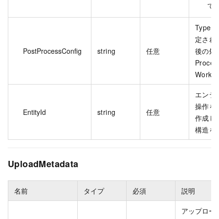
て
Type 
定され
PostProcessConfig
string
任意
後の処
Proce
Workf
エンティテ
操作を
EntityId
string
任意
作成し
構造を
UploadMetadata
名前
タイプ
必須
説明
アップロー