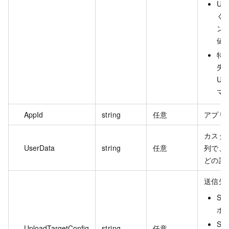
UR
く
ンマ
値は
特
失
U
マ
AppId
string
任意
アプリ
カスタム
UserData
string
任意
列で、
どの設
送信先
St
ポ
Sto
UploadTargetConfig
string
任意