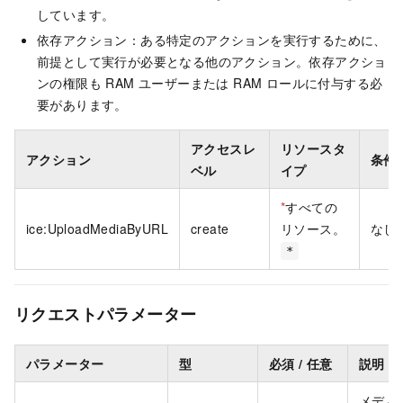
しています。
依存アクション：ある特定のアクションを実行するために、
前提として実行が必要となる他のアクション。依存アクショ
ンの権限も RAM ユーザーまたは RAM ロールに付与する必
要があります。
アクセスレ
リソースタ
アクション
条件
ベル
イプ
*
すべての
ice:UploadMediaByURL
create
リソース。
なし
*
リクエストパラメーター
パラメーター
型
必須 / 任意
説明
メディ