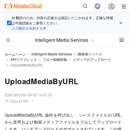
AI 翻訳のため、内容の正確さは保証いたしかねます。正確な情報
は中国語版をご参照ください。
人力翻訳を依頼する
Intelligent Media Services
Intelligent Media Services
開発者リソース
ホームページ
APIリファレンス
フロー制御情報
メディアのアップロード
UploadMediaByURL
UploadMediaByURL
更新日時
2026-08-05 19:47:35
Copy as MD
UploadMediaByURL 操作を呼び出し、ソースファイルの URL
から音声および動画メディアファイルをプルしてアップロード
します。バッチアップロードがサポートされています。この操