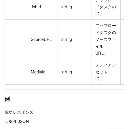
JobId
string
ドタスクの
20
ID。
アップロー
ドタスクの
SourceURL
string
ソースファ
ht
イル
URL。
メディアア
MediaId
string
セット
f4
ID。
例
成功レスポンス
JSON
JSON