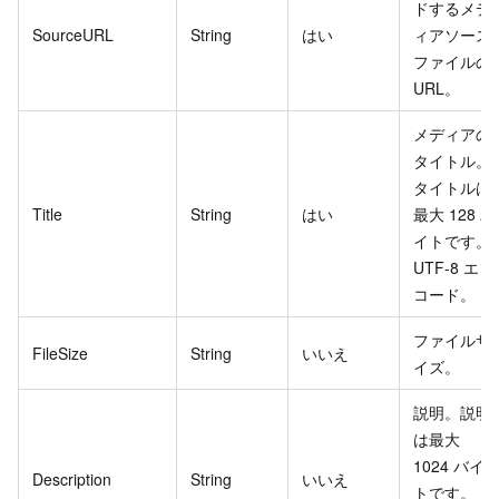
ドするメデ
SourceURL
String
はい
ィアソース
ファイルの
URL。
メディアの
タイトル。
タイトルは
Title
String
はい
最大 128 バ
イトです。
UTF-8 エン
コード。
ファイルサ
FileSize
String
いいえ
イズ。
説明。説明
は最大
1024 バイ
Description
String
いいえ
トです。