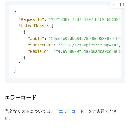
{
"RequestId"
:
"****83B7-7F87-4792-BFE9-63CD2137**
"UploadJobs"
:
[
{
"JobId"
:
"20ce1e05dba64576b96e9683879f0***"
,
"SourceURL"
:
"http://example****.mp4\n"
,
"MediaId"
:
"f476988629f54a7b8a4ba90d1a6c7***
}
]
}
エラーコード
完全なリストについては、「
エラーコード
」をご参照くださ
い。