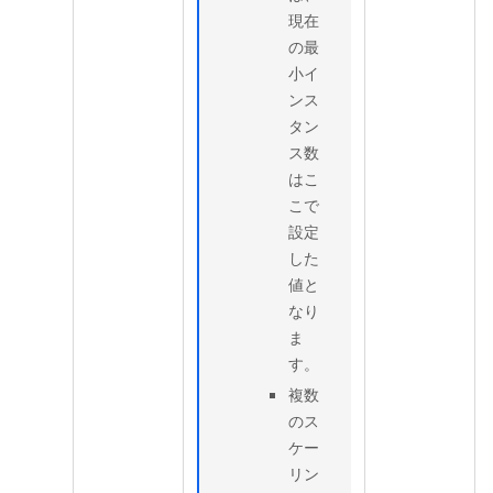
現在
の最
小イ
ンス
タン
ス数
はこ
こで
設定
した
値と
なり
ま
す。
複数
のス
ケー
リン