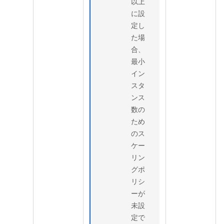
以上
に設
定し
た場
合、
最小
イン
スタ
ンス
数の
ため
のス
ケー
リン
グポ
リシ
ーが
未設
定で