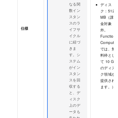
なる関
ディス
数イン
ク：512
スタン
MB（課
スのラ
金対象
仕様
イフサ
外。
イクル
Function
に紐づ
Compute
きま
では、無
す。シ
料枠とし
ステム
て 10 GB
がイン
のディス
スタン
ク領域が
スを回
提供され
収する
ます。）
と、デ
ィスク
上のデ
ータも
失われ