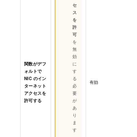
セ
ス
を
許
可
を
無
効
関数がデフ
に
ォルトで
す
NIC のイン
る
有効
ターネット
必
アクセスを
要
許可する
が
あ
り
ま
す