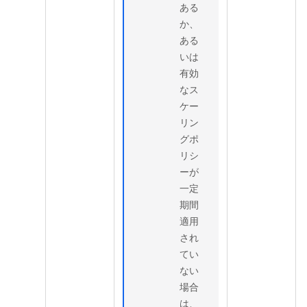
ある
か、
ある
いは
有効
なス
ケー
リン
グポ
リシ
ーが
一定
期間
適用
され
てい
ない
場合
は、