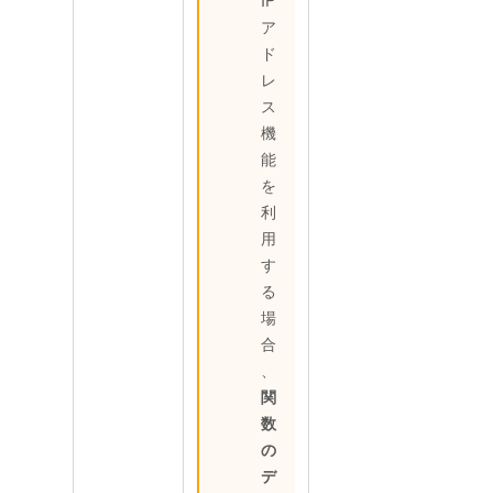
IP
ア
ド
レ
ス
機
能
を
利
用
す
る
場
合
、
関
数
の
デ