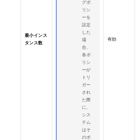
グポ
リシ
ーを
設定
した
最小インス
有効
場
タンス数
合、
各ポ
リシ
ーが
トリ
ガー
され
た際
に、
シス
テム
はそ
のポ