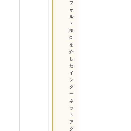
フ
ォ
ル
ト
NI
C
を
介
し
た
イ
ン
タ
ー
ネ
ッ
ト
ア
ク