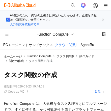
AI 翻訳のため、内容の正確さは保証いたしかねます。正確な情報
は中国語版をご参照ください。
人力翻訳を依頼する
Function Compute
FCエージェントサンドボックス
クラウド関数
AgentRun
Function Compute
クラウド関数
操作ガイド
ホームページ
関数の作成
タスク関数の作成
タスク関数の作成
更新日時
2026-03-23 19:44:08
Copy as MD
製品
Function Compute
は、大規模なタスク処理向けにフルマネージ
ドで、すぐに使える、かつ可観測性を備えたプラットフォーム