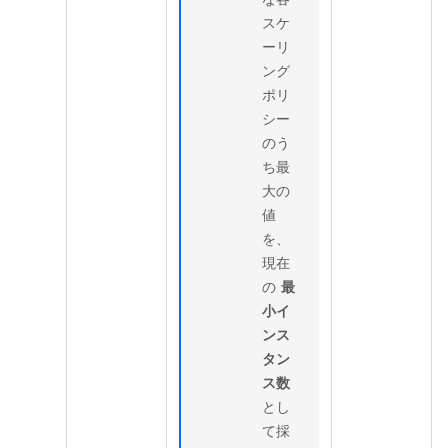
スケ
ーリ
ング
ポリ
シー
のう
ち最
大の
値
を、
現在
の
最
小イ
ンス
タン
ス数
とし
て採