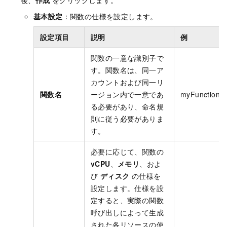
後、
作成
をクリックします。
基本設定
：関数の仕様を設定します。
設定項目
説明
例
関数の一意な識別子で
す。関数名は、同一ア
カウントおよび同一リ
関数名
ージョン内で一意であ
myFunction
る必要があり、命名規
則に従う必要がありま
す。
必要に応じて、関数の
vCPU
、
メモリ
、およ
び
ディスク
の仕様を
設定します。仕様を設
定すると、実際の関数
呼び出しによって生成
された各リソースの使