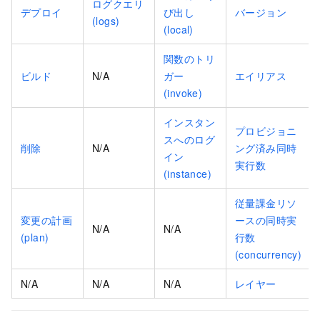
ログクエリ
デプロイ
び出し
バージョン
(logs)
(local)
関数のトリ
ビルド
N/A
ガー
エイリアス
(invoke)
インスタン
プロビジョニ
スへのログ
削除
N/A
ング済み同時
イン
実行数
(instance)
従量課金リソ
変更の計画
ースの同時実
N/A
N/A
(plan)
行数
(concurrency)
N/A
N/A
N/A
レイヤー