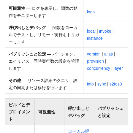
可観測性
— ログを表示し、関数の動
logs
作をモニターします
呼び出しとデバッグ
— 関数をローカ
local
|
invoke
|
ルでテストし、リモート実行をトリガ
instance
ーします
パブリッシュと設定
— バージョン、
version
|
alias
|
エイリアス、同時実行数の設定を管理
provision
|
します
concurrency
|
layer
その他
— リソース詳細のクエリ、設
info
|
sync
|
s2tos3
定の同期または移行を行います
ビルドとデ
呼び出しと
パブリッシュ
プロイメン
可観測性
デバッグ
と設定
ト
ローカル呼