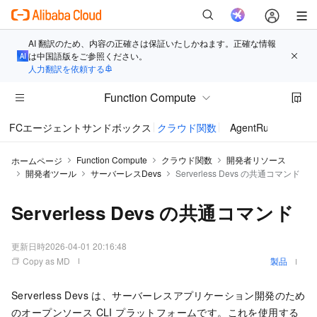
AI 翻訳のため、内容の正確さは保証いたしかねます。正確な情報
は中国語版をご参照ください。
人力翻訳を依頼する
Function Compute
FCエージェントサンドボックス
クラウド関数
AgentRun
Function Compute
クラウド関数
開発者リソース
ホームページ
開発者ツール
サーバーレスDevs
Serverless Devs の共通コマンド
Serverless Devs の共通コマンド
更新日時
2026-04-01 20:16:48
Copy as MD
製品
Serverless Devs は、サーバーレスアプリケーション開発のため
のオープンソース CLI プラットフォームです。これを使用する