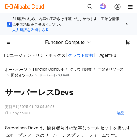
AI 翻訳のため、内容の正確さは保証いたしかねます。正確な情報
は中国語版をご参照ください。
人力翻訳を依頼する
Function Compute
FCエージェントサンドボックス
クラウド関数
AgentRun
Function Compute
クラウド関数
開発者リソース
ホームページ
開発者ツール
サーバーレスDevs
サーバーレスDevs
更新日時
2025-01-23 05:39:58
Copy as MD
製品
Serverless Devsは、開発者向けの堅牢なツールセットを提供す
るオープンソースのサーバーレスプラットフォームです。