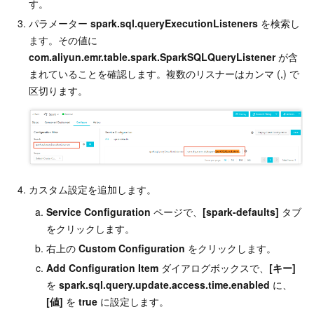
す。
パラメーター
spark.sql.queryExecutionListeners
を検索し
ます。その値に
com.aliyun.emr.table.spark.SparkSQLQueryListener
が含
まれていることを確認します。複数のリスナーはカンマ (,) で
区切ります。
カスタム設定を追加します。
Service Configuration
ページで、
[spark-defaults]
タブ
をクリックします。
右上の
Custom Configuration
をクリックします。
Add Configuration Item
ダイアログボックスで、
[キー]
を
spark.sql.query.update.access.time.enabled
に、
[値]
を
true
に設定します。