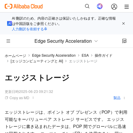
AI 翻訳のため、内容の正確さは保証いたしかねます。正確な情報
は中国語版をご参照ください。
人力翻訳を依頼する
Edge Security Acceleration
Edge Security Acceleration
ESA
操作ガイド
ホームページ
[エッジコンピューティングと AI]
エッジストレージ
エッジストレージ
更新日時
2025-06-23 09:21:32
Copy as MD
製品
エッジストレージは、ポイント オブ プレゼンス（POP）で利用
可能なキーバリューペア ストレージ サービスです。 エッジス
トレージに書き込まれたデータは、POP 間でグローバルに迅速