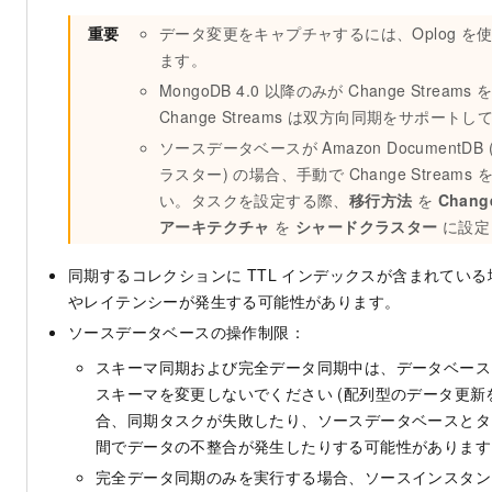
重要
データ変更をキャプチャするには、Oplog を
ます。
MongoDB 4.0 以降のみが Change Strea
Change Streams は双方向同期をサポート
ソースデータベースが Amazon DocumentD
ラスター) の場合、手動で Change Stream
い。タスクを設定する際、
移行方法
を
Chang
アーキテクチャ
を
シャードクラスター
に設定
同期するコレクションに TTL インデックスが含まれてい
やレイテンシーが発生する可能性があります。
ソースデータベースの操作制限：
スキーマ同期および完全データ同期中は、データベース
スキーマを変更しないでください (配列型のデータ更新
合、同期タスクが失敗したり、ソースデータベースとタ
間でデータの不整合が発生したりする可能性があります
完全データ同期のみを実行する場合、ソースインスタン