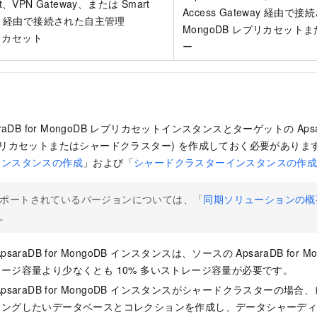
ect、VPN Gateway、または Smart
Access Gateway 経由
eway 経由で接続された自主管理
MongoDB レプリカセッ
プリカセット
ー
raDB for MongoDB
レプリカセットインスタンスとターゲットの
Aps
プリカセットまたはシャードクラスター) を作成しておく必要がありま
インスタンスの作成
」および「
シャードクラスターインスタンスの作
ポートされているバージョンについては、「
同期ソリューションの概
。
psaraDB for MongoDB
インスタンスは、ソースの
ApsaraDB for M
ージ容量より少なくとも 10% 多いストレージ容量が必要です。
psaraDB for MongoDB
インスタンスがシャードクラスターの場合、
ィングしたいデータベースとコレクションを作成し、データシャーデ