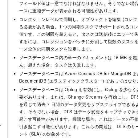
フィールド値は一意でなければなりません。そうでない場
ースに重複データが表示される可能性があります。
コレクションレベルで同期し、オブジェクトを編集 (コレク
る必要がある場合、1 つの同期タスクでサポートされるコレク
個です。この制限を超えると、タスクは送信後にエラーで
するには、コレクションをバッチに分割して複数のタスク
ース全体の同期タスクを設定します。
ソースデータベース内の単一のドキュメントは 16 MB を
ん。超えた場合、タスクは失敗します。
ソースデータベースは Azure Cosmos DB for MongoDB ま
DocumentDB (エラスティッククラスター) であってはな
ソースデータベースは Oplog を有効にし、Oplog を少な
要があります。または、Change Streams を有効にし、DTS が 
を通じて過去 7 日間のデータ変更をサブスクライブできる
す。そうでない場合、DTS はデータ変更をキャプチャでき
起こす可能性があります。極端な場合、これはデータの不
ー
引き起こす可能性があります。これらの問題は、DTS のサ
ント (SLA) の対象外です。