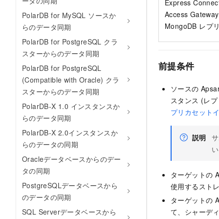
ータの同期
Express Conn
Access Gat
PolarDB for MySQL ソースか
MongoDB レ
らのデータ同期
PolarDB for PostgreSQL クラ
スターからのデータ同期
前提条件
PolarDB for PostgreSQL
(Compatible with Oracle) クラ
ソースの
Apsa
スターからのデータ同期
スタンス (レ
PolarDB-X 1.0 インスタンスか
プリカセット
らのデータ同期
PolarDB-X 2.0インスタンスか
説明
サ
らのデータの同期
い
Oracleデータベースからのデー
タの同期
ターゲットの
A
PostgreSQLデータベースから
使用するストレ
のデータの同期
ターゲットの
A
SQL Serverデータベースから
て、シャーデ