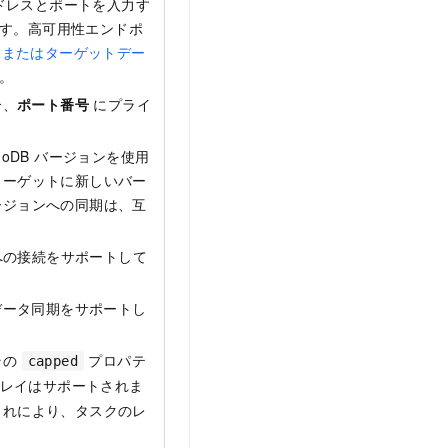
ドレスとポートを入力す
す。高可用性エンドポ
ースまたはターゲットデー
。
合、
ポート番号
にプライ
oDB バージョンを使用
ターゲットに新しいバー
ージョンへの同期は、互
ースへの接続をサポートして
からのデータ同期をサポートし
その
プロパテ
capped
レイはサポートされま
これにより、タスクのレ