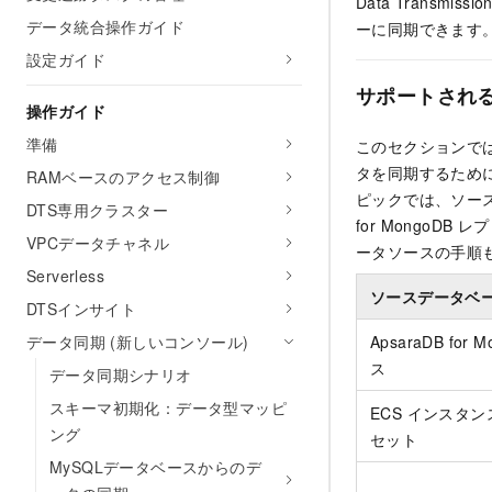
Data Transm
データ統合操作ガイド
ーに同期できます
設定ガイド
サポートされ
操作ガイド
準備
このセクションでは
タを同期するため
RAMベースのアクセス制御
ピックでは、ソー
DTS専用クラスター
for MongoDB
レプ
VPCデータチャネル
ータソースの手順
Serverless
ソースデータベ
DTSインサイト
データ同期 (新しいコンソール)
ApsaraDB for 
ス
データ同期シナリオ
スキーマ初期化：データ型マッピ
ECS インスタン
ング
セット
MySQLデータベースからのデ