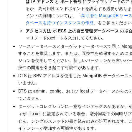
は IP アドレス
と
ポート番号
にプライマリノードのア
るか、高可用性エンドポイントを設定する必要がありま
イントの詳細については、「
高可用性 MongoDB ソ
タベースを持つインスタンスの作成
」をご参照ください
アクセス方法
が
ECS 上の自己管理データベース
の場
マリノードのポートを入力してください。
ソースデータベースとターゲットデータベースで同じ Mong
することを推奨します。または、互換性を確保するために
ジョンを使用してください。新しいバージョンから古いバ
換性の問題を引き起こす可能性があります。
DTS は SRV アドレスを使用した MongoDB データベ
いません。
DTS は admin、config、および local データベース
ていません。
ターゲットコレクションに一意なインデックスがあるか、
ィが
に設定されている場合、増分同期中の同時リプ
true
せん。シングルスレッドの書き込みのみが許可されます。
イテンシーが増加する可能性があります。