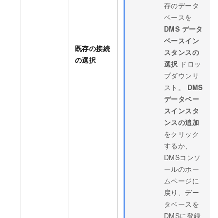
存のデータ
ベースを
DMS データ
ベースイン
既存の接続
スタンスの
の選択
選択
ドロッ
プダウンリ
スト。
DMS
データベー
スインスタ
ンスの追加
をクリック
するか、
DMSコンソ
ールのホー
ムページに
戻り、デー
タベースを
DMSに登録