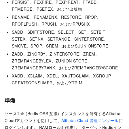
PERSIST、PEXPIRE、PEXPIREAT、PFADD、
PFMERGE、PSETEX、および出版物
RENAME、RENAMENX、RESTORE、RPOP、
RPOPLPUSH、RPUSH、およびRPUSHX
SADD、SDIFFSTORE、SELECT、SET、SETBIT、
SETEX、SETNX、SETRANGE、SINTERSTORE、
SMOVE、SPOP、SREM、およびSUUNIONSTORE
ZADD、ZINCRBY、ZINTERSTORE、ZREM、
ZREMRANGEBYLEX、ZUNION STORE、
ZREMRANGEBYRANK、およびZREMRANGEBYSCORE
XADD、XCLAIM、XDEL、XAUTOCLAIM、XGROUP
CREATECONSUMER、およびXTRIM
準備
ソースTair (Redis OSS
互換) インスタンスを所有するAlibaba
Cloudアカウントを使用して、
Alibaba Cloud
管理コンソール
に
ログインします。 RAMロールを作成し、ターゲットRedisイン