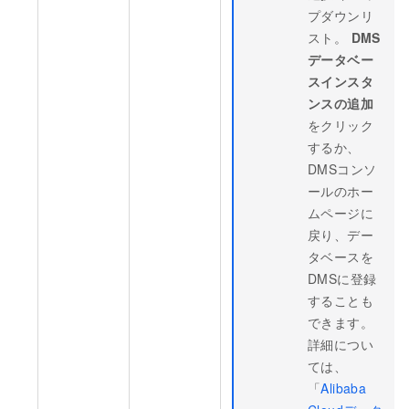
プダウンリ
スト。
DMS
データベー
スインスタ
ンスの追加
をクリック
するか、
DMSコンソ
ールのホー
ムページに
戻り、デー
タベースを
DMSに登録
することも
できます。
詳細につい
ては、
「
Alibaba