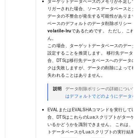
ターゲットデータベースのメモリが不足して
リガーされた場合、ソースデータベースとタ
データの不整合が発生する可能性があります
ベースのデフォルトのデータ削除ポリシー (
m
volatile-lru
であるためです。 ただし、これ
ん。
この場合、ターゲットデータベースのデータ
設定することを推奨します。 移行先データ
合、DTSは移行先データベースへのデータの
クは失敗しますが、データの削除によって移
失われることはありません。
説明
データ削除ポリシーの詳細について
はデフォルトでどのようにデータを
EVALまたはEVALSHAコマンドを実行して
合、DTSはこれらのLuaスクリプトがター
いるかどうかを識別できません。 これは、
トデータベースがLuaスクリプトの実行結果