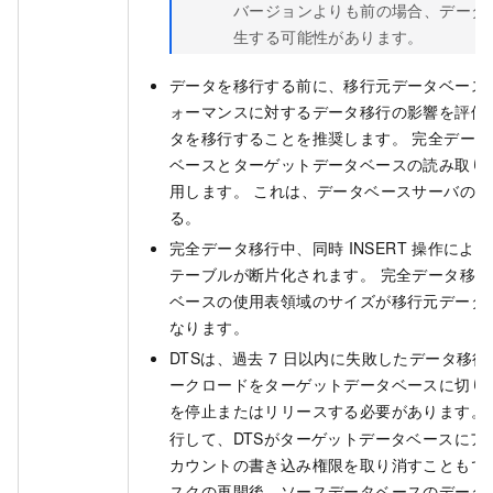
バージョンよりも前の場合、データ
生する可能性があります。
データを移行する前に、移行元データベース
ォーマンスに対するデータ移行の影響を評価
タを移行することを推奨します。 完全データ
ベースとターゲットデータベースの読み取り
用します。 これは、データベースサーバの
る。
完全データ移行中、同時
INSERT
操作により
テーブルが断片化されます。 完全データ移
ベースの使用表領域のサイズが移行元データ
なります。
DTSは、過去
7
日以内に失敗したデータ移行
ークロードをターゲットデータベースに切り
を停止またはリリースする必要があります。
行して、DTSがターゲットデータベースにア
カウントの書き込み権限を取り消すこともで
スクの再開後、ソースデータベースのデータ