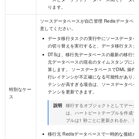
ります。
ソースデータベースが自己管理
Redisデータ
意してください。
データ移行タスクの実行中にソースデータベー
の切り替えを実行すると、データ移行タスク
DTSは、移行先データベースの最新の移行デ
元データベースの現在のタイムスタンプに基
算します。 ソースデータベースでDML
操作
行レイテンシが不正確になる可能性がありま
テンシが高すぎる場合は、ソースデータベース
特別なケー
テンシを更新できます。
ス
説明
移行するオブジェクトとしてデータ
は、ハートビートテーブルを作成で
ブルは1
秒ごとに更新されるか、デ
移行元
Redisデータベースで一時的な接続