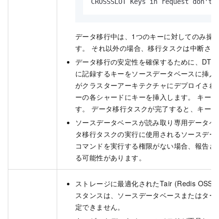
CROSSSLOT Keys in request don't 
データ移行中は、1つのキーに対してのみ操
す。 それ以外の場合、移行タスクは中断され
データ移行の安定性を確保するために、DTS
に記録するキーをソースデータベースに挿入
がクラスターアーキテクチャにデプロイされて
ーの各シャードにキーを挿入します。 キー
す。 データ移行タスクが完了すると、キー
ソースデータベースが読み取り専用データベ
タ移行タスクの実行に使用されるソースデータ
コマンドを実行する権限がない場合、報告さ
る可能性があります。
ストレージに最適化されたTair (Redis OSS
互
スタンスは、ソースデータベースまたはター
定できません。