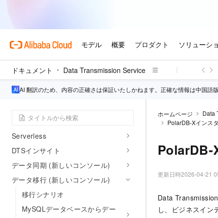
変更追跡タスクの管理
データ統合操作ガイド
設定ガイド
操作ガイド
ドキュメント
Data Transmission Service
事前準備
AI 翻訳のため、内容の正確さは保証いたしかねます。正確な情報は中国語
RAMベースのアクセス制御
DTS専用クラスター
Data 
ホームページ
VPCデータチャネル
PolarDB-Xイ
Serverless
PolarDB-
DTSインサイト
データ同期 (新しいコンソール)
更新日時
2026-04-21 0
データ移行 (新しいコンソール)
移行シナリオ
Data Transmissi
MySQLデータベースからデー
し、ビジネスインテ