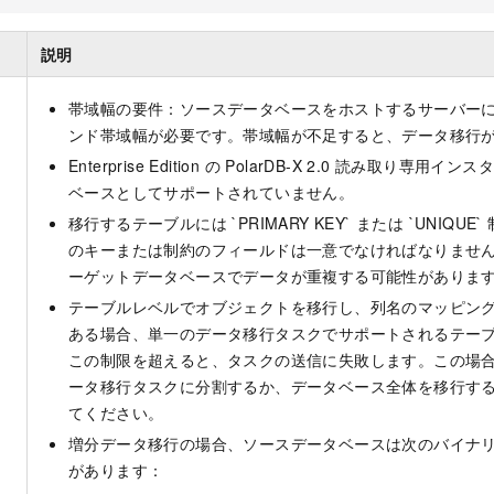
説明
帯域幅の要件：ソースデータベースをホストするサーバー
ンド帯域幅が必要です。帯域幅が不足すると、データ移行
Enterprise Edition の
PolarDB-X 2.0
読み取り専用インスタ
ベースとしてサポートされていません。
移行するテーブルには `PRIMARY KEY` または `UNIQU
のキーまたは制約のフィールドは一意でなければなりませ
ーゲットデータベースでデータが重複する可能性がありま
テーブルレベルでオブジェクトを移行し、列名のマッピン
ある場合、単一のデータ移行タスクでサポートされるテーブルは
この制限を超えると、タスクの送信に失敗します。この場
ータ移行タスクに分割するか、データベース全体を移行す
てください。
増分データ移行の場合、ソースデータベースは次のバイナ
があります：