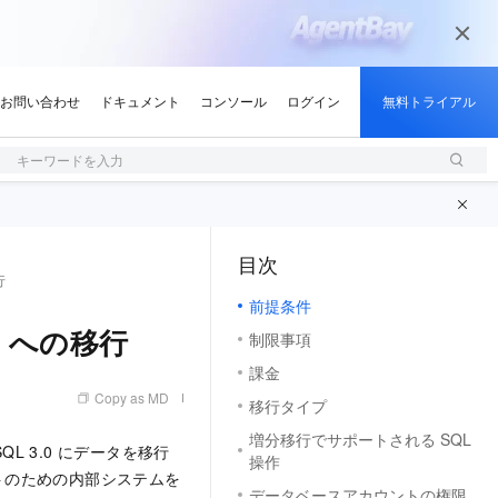
キーワードを入力
目次
（1, M）
行
前提条件
3.0 への移行
制限事項
課金
Copy as MD
移行タイプ
増分移行でサポートされる SQL
SQL
3.0 にデータを移行
操作
トのための内部システムを
データベースアカウントの権限