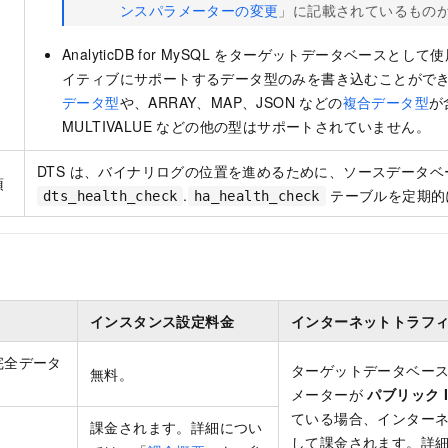
ンスパラメーターの変更
」に記載されているもの
AnalyticDB for MySQL をターゲットデータベースとし
イティブにサポートするデータ型のみを書き込むことがで
データ型
や、ARRAY、MAP、JSON などの
複合データ型
が
MULTIVALUE などの他の型はサポートされていません。
DTS は、バイナリログの位置を進めるために、ソースデータベ
項
.
テーブルを定期的
dts_health_check
ha_health_check
インスタンス設定料金
インターネットトラフ
完全データ
ターゲットデータベー
無料。
メーターが
パブリック 
ている場合、インター
課金されます。詳細につい
して課金されます。詳