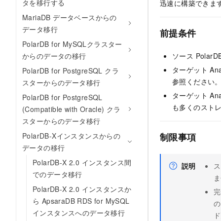
タを移行する
迅速に構築できま
MariaDB データベースからの
データ移行
前提条件
PolarDB for MySQLクラスター
からのデータの移行
ソース
PolarDB
ターゲット
Ana
PolarDB for PostgreSQL クラ
参照ください
スターからのデータ移行
ターゲット
Ana
PolarDB for PostgreSQL
も多くのスト
(Compatible with Oracle) クラ
スターからのデータ移行
PolarDB-Xインスタンスからの
制限事項
データの移行
PolarDB-X 2.0 インスタンス間
説明
ス
でのデータ移行
ま
PolarDB-X 2.0 インスタンスか
完
ら ApsaraDB RDS for MySQL
の
インスタンスへのデータ移行
ド