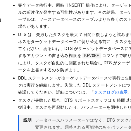
完全データ移行中、同時 `INSERT` 操作により、ターゲ
ルの断片化が発生する可能性があります。その結果、ター
ーブルは、ソースデータベースのテーブルよりも多くのス
項
場合があります。
DTS は、失敗したタスクを最大 7 日間回復しようと試み
ネスをターゲットデータベースに切り替える前に、タスク
てください。あるいは、DTS がターゲットデータベースに
するアカウントの書き込み権限を
コマンドで取り
REVOKE
により、タスクが自動的に回復された場合に DTS がター
ータを上書きするのを防ぎます。
DDL ステートメントがターゲットデータベースで実行に失敗
クは実行を継続します。失敗した DDL ステートメントに
確認してください。詳細については、「
タスクログの表示
タスクが失敗した場合、DTS サポートスタッフは 8 時間
復旧中、タスクを再起動したり、パラメーターを調整した
説明
データベースパラメーターではなく、DTS タスク
変更されます。
調整される可能性のあるパラメー