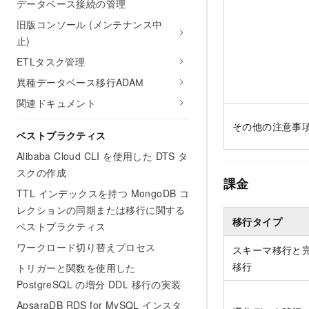
データベース接続の管理
旧版コンソール (メンテナンス中
止)
ETLタスク管理
異種データベース移行ADAМ
関連ドキュメント
その他の注意事
ベストプラクティス
Alibaba Cloud CLI を使用した DTS タ
スクの作成
課金
TTL インデックスを持つ MongoDB コ
レクションの同期または移行に関する
移行タイプ
ベストプラクティス
ワークロード切り替えプロセス
スキーマ移行と
移行
トリガーと関数を使用した
PostgreSQL の増分 DDL 移行の実装
ApsaraDB RDS for MySQL インスタ