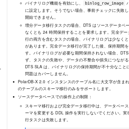
バイナリログ機能を有効にし、
binlog_row_image
に設定します。そうでない場合、事前チェックに失敗し
開始できません。
増分データ移行タスクの場合、DTS はソースデータベ
なくとも 24 時間保持することを要求します。完全デ
行の両方を含むタスクの場合、バイナリログは少なくとも
があります。完全データ移行が完了した後、保持期間を 
す。バイナリログが必要な期間保持されない場合、DTS
ず、タスクの失敗や、データの不整合や損失につながる
DTS SLA は、バイナリログの保持期間が不十分なこ
ー
問題はカバーしません。
PolarDB-X 2.0
インスタンスのテーブル名に大文字が含まれて
のテーブルのスキーマ移行のみをサポートします。
ソースデータベースでの操作上の制限：
スキーマ移行および完全データ移行中は、データベース
ーマを変更する DDL 操作を実行しないでください。
行タスクは失敗します。