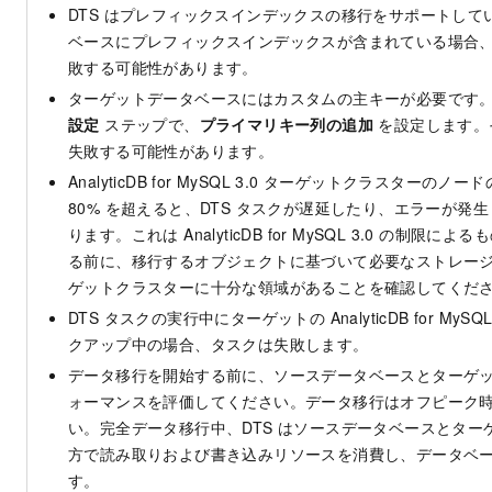
DTS はプレフィックスインデックスの移行をサポートして
ベースにプレフィックスインデックスが含まれている場合
敗する可能性があります。
ターゲットデータベースにはカスタムの主キーが必要です
設定
ステップで、
プライマリキー列の追加
を設定します。
失敗する可能性があります。
AnalyticDB for MySQL
3.0 ターゲットクラスターのノー
80% を超えると、DTS タスクが遅延したり、エラーが発
ります。これは
AnalyticDB for MySQL
3.0 の制限による
る前に、移行するオブジェクトに基づいて必要なストレー
ゲットクラスターに十分な領域があることを確認してくだ
DTS タスクの実行中にターゲットの
AnalyticDB for MySQ
クアップ中の場合、タスクは失敗します。
データ移行を開始する前に、ソースデータベースとターゲ
ォーマンスを評価してください。データ移行はオフピーク
い。完全データ移行中、DTS はソースデータベースとター
方で読み取りおよび書き込みリソースを消費し、データベ
す。