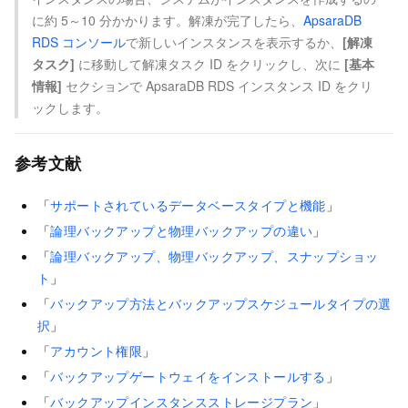
に約 5～10 分かかります。解凍が完了したら、
ApsaraDB
RDS コンソール
で新しいインスタンスを表示するか、
[解凍
タスク]
に移動して解凍タスク ID をクリックし、次に
[基本
情報]
セクションで ApsaraDB RDS インスタンス ID をクリ
ックします。
参考文献
「
サポートされているデータベースタイプと機能
」
「
論理バックアップと物理バックアップの違い
」
「
論理バックアップ、物理バックアップ、スナップショッ
ト
」
「
バックアップ方法とバックアップスケジュールタイプの選
択
」
「
アカウント権限
」
「
バックアップゲートウェイをインストールする
」
「
バックアップインスタンスストレージプラン
」