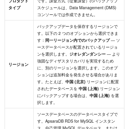
プロダクト
です。課金方式（従量課金）のバックアップ
タイプ
スケジュールは、Data Management (DMS)
コンソールでは作成できません。
バックアップデータを保存するリージョンで
す。以下の 2 つのオプションから選択できま
す：
同一リージョン内でのバックアップ
— ソ
ースデータベースが配置されているリージョ
ンを選択します。
ジオレダンダンシー
— より
強固なディザスタリカバリを実現するため
リージョン
に、別のリージョンを選択します。このオプ
ションは追加料金を発生させる場合がありま
す。たとえば、
中国 (北京)
リージョンに配置
されたデータベースを
中国 (上海)
リージョン
にバックアップする場合は、
中国 (上海)
を選
択します。
ソースデータベースのデータベースタイプで
す。ApsaraDB RDS for MySQL インスタン
ス、自己管理 MySQL データベース、または