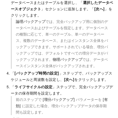
データベースまたはテーブルを選択し、「
選択したデータベ
ースオブジェクト
」セクションに追加します。「
[次へ]
」を
クリックします。
論理バックアップ
では、完全バックアップ用に個別のデ
ータベースおよびテーブルを指定します。データベース
の種類に応じて、単一のテーブル、単一のデータベー
ス、複数のデータベース、またはインスタンス全体をバ
ックアップできます。サポートされている場合、増分バ
ックアップでは、デフォルトですべての増分データがバ
ックアップされます。
物理バックアップ
では、データベ
ースインスタンス全体がバックアップされます。
「
[バックアップ時間の設定]
」ステップで、バックアップス
ケジュールと周波数を設定し、
[次へ]
をクリックします。
「
ライフサイクルの設定
」ステップで、完全バックアップデ
ータの保存期間を設定します。
前のステップで
[増分バックアップ]
パラメーターを
[有
効]
に設定した場合、増分バックアップデータの保存期
間も設定します。