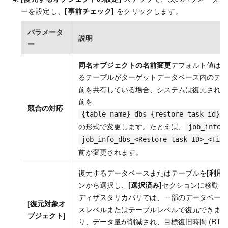
ーを設定し、
[事前チェック]
をクリックします。
パラメータ
説明
ー
同名オブジェクトの名前変更
デフォルト値は 
るテーブルがターゲットデータベース内のテー
前を共有している場合、システムは復元された
前を
競合の対応
{table_name}_dbs_{restore_task_id}_{
の形式で変更します。たとえば、
job_info
job_info_dbs_<Restore task ID>_<Time
前が変更されます。
復元するデータベースまたはテーブルを
[利用
ンから選択し、
[選択済み]
セクションに移動し
ディザスタリカバリでは、一部のデータベース
[復元対象オ
スレベルまたはテーブルレベルで復元できます
ブジェクト]
り、データ量が削減され、目標復旧時間 (RTO