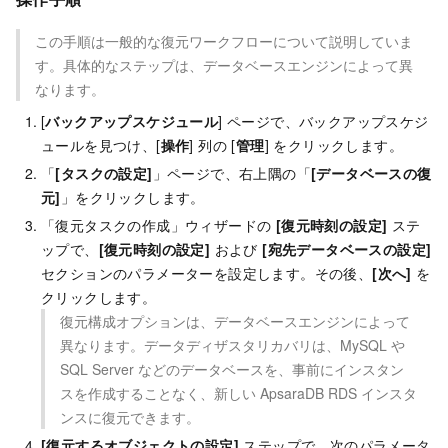
この手順は一般的な復元ワークフローについて説明していま
す。具体的なステップは、データベースエンジンによって異
なります。
[
バックアップスケジュール
] ページで、バックアップスケジ
ュールを見つけ、[
操作
] 列の [
管理
] をクリックします。
「
[タスクの設定]
」ページで、右上隅の「
[データベースの復
元]
」をクリックします。
「復元タスクの作成」ウィザードの
[復元時刻の設定]
ステ
ップで、
[復元時刻の設定]
および
[宛先データベースの設定]
セクションのパラメーターを設定します。その後、
[次へ]
を
クリックします。
復元構成オプションは、データベースエンジンによって
異なります。データディザスタリカバリは、MySQL や
SQL Server などのデータベースを、事前にインスタン
スを作成することなく、新しい ApsaraDB RDS インスタ
ンスに復元できます。
[復元するオブジェクトの設定]
ステップで、次のパラメータ