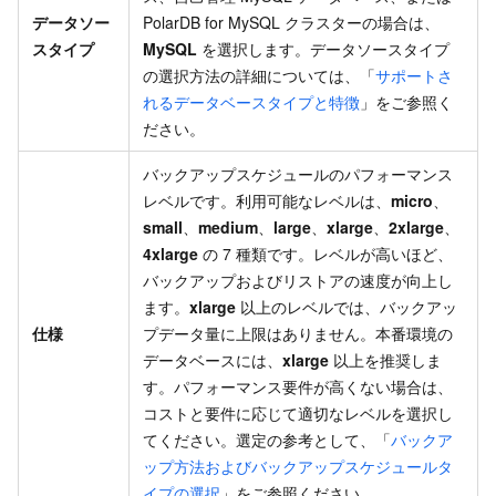
データソー
PolarDB for MySQL クラスターの場合は、
スタイプ
MySQL
を選択します。データソースタイプ
の選択方法の詳細については、「
サポートさ
れるデータベースタイプと特徴
」をご参照く
ださい。
バックアップスケジュールのパフォーマンス
レベルです。利用可能なレベルは、
micro
、
small
、
medium
、
large
、
xlarge
、
2xlarge
、
4xlarge
の 7 種類です。レベルが高いほど、
バックアップおよびリストアの速度が向上し
ます。
xlarge
以上のレベルでは、バックアッ
仕様
プデータ量に上限はありません。本番環境の
データベースには、
xlarge
以上を推奨しま
す。パフォーマンス要件が高くない場合は、
コストと要件に応じて適切なレベルを選択し
てください。選定の参考として、「
バックア
ップ方法およびバックアップスケジュールタ
イプの選択
」をご参照ください。