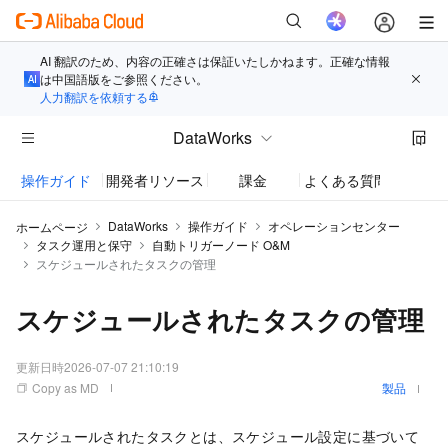
AI 翻訳のため、内容の正確さは保証いたしかねます。正確な情報
は中国語版をご参照ください。
人力翻訳を依頼する
DataWorks
操作ガイド
開発者リソース
課金
よくある質問
お知
DataWorks
操作ガイド
オペレーションセンター
ホームページ
タスク運用と保守
自動トリガーノード O&M
スケジュールされたタスクの管理
スケジュールされたタスクの管理
更新日時
2026-07-07 21:10:19
Copy as MD
製品
スケジュールされたタスクとは、スケジュール設定に基づいて