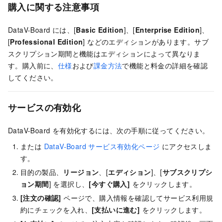
購入に関する注意事項
DataV-Board には、[
Basic Edition
]、[
Enterprise Edition
]、
[
Professional Edition
] などのエディションがあります。サブ
スクリプション期間と機能はエディションによって異なりま
す。購入前に、
仕様
および
課金方法
で機能と料金の詳細を確認
してください。
サービスの有効化
DataV-Board を有効化するには、次の手順に従ってください。
または
DataV-Board サービス有効化ページ
にアクセスしま
す。
目的の製品、
リージョン
、
[
エディション
]、[
サブスクリプシ
ョン期間
] を選択し、
[今すぐ購入]
をクリックします。
[注文の確認]
ページで、購入情報を確認してサービス利用規
約にチェックを入れ
、
[支払いに進む]
をクリックします。