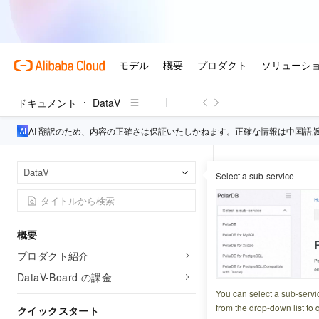
ドキュメント
DataV
AI 翻訳のため、内容の正確さは保証いたしかねます。正確な情報は中国語
Data
ホームページ
DataV
Select a sub-service
3D円形バ
概要
更新日時
2024-07-15 0
プロダクト紹介
このトピックでは
DataV-Board の課金
You can select a sub-servi
from the drop-down list to q
クイックスタート