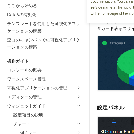
チャートスタ
documentation. You can als
ここから始める
service name at the top of 
to the homepage of the clo
3Dサークルチャ
DataVの有効化
示できます。 3
テンプレートを使用した可視化アプリ
タカード表示スタ
ケーションの構築
空白のキャンバスでの可視化アプリケ
ーションの構築
操作ガイド
コンソールの概要
ワークスペース管理
可視化アプリケーションの管理
エディターの管理
ウィジェットガイド
設定パネル
設定項目の説明
チャート
列チャート