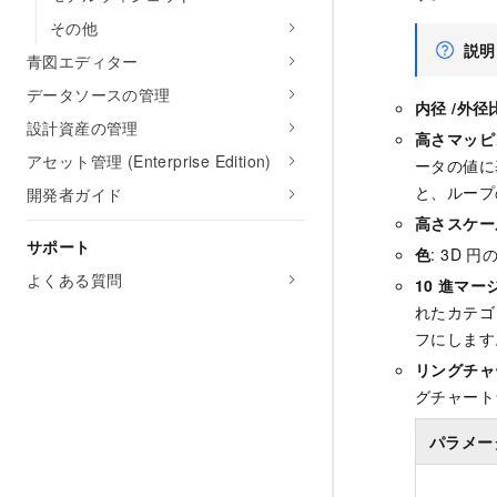
その他
説明
青図エディター
データソースの管理
内径 /外径
設計資産の管理
高さマッピ
アセット管理 (Enterprise Edition)
ータの値に
と、ループ
開発者ガイド
高さスケー
サポート
色
: 3D
円
よくある質問
10
進マー
れたカテゴ
フにします
リングチャ
グチャート
パラメー