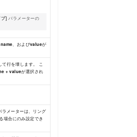
プ]
パラメーターの
、
name
、および
value
が
して行を壊します。 こ
e + value
が選択され
のパラメーターは、リング
る場合にのみ設定でき