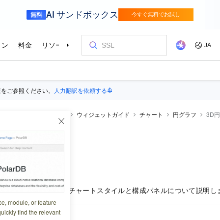
版をご参照ください。
人力翻訳を依頼する
V
DataV
操作ガイド
ウィジェットガイド
チャート
円グラフ
3D
ー
6:37:47
、3Dリングチャートのチャートスタイルと構成パネルについて説明し
ce, module, or feature
uickly find the relevant