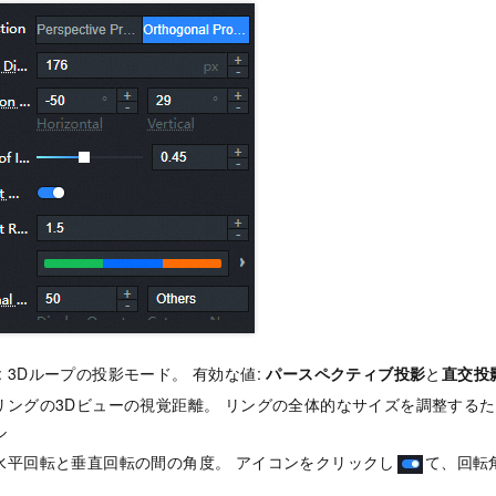
: 3Dループの投影モード。 有効な値:
パースペクティブ投影
と
直交投
 リングの3Dビューの視覚距離。 リングの全体的なサイズを調整する
ル
 水平回転と垂直回転の間の角度。 アイコンをクリックし
て、回転