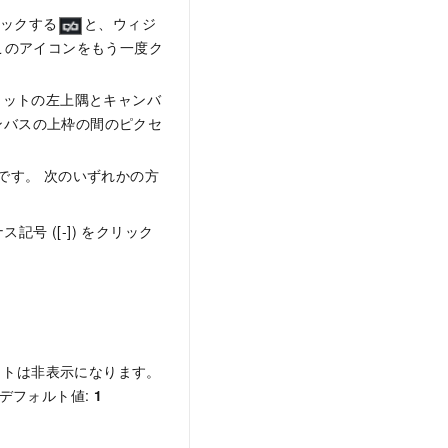
リックする
と、ウィジ
このアイコンをもう一度ク
ェットの左上隅とキャンバ
ンバスの上枠の間のピクセ
 です。 次のいずれかの方
号 ([-]) をクリック
ットは非表示になります。
デフォルト値:
1