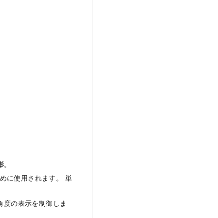
影
。
ために使用されます。 単
角度の表示を制御しま