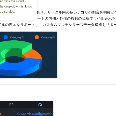
イル
o click the cloud
the drop-down list to go
ud service.
ートは円グラフの一種であり、サークル内の各カテゴリの割合を明確か
Dリングチャートは、チャートの内側と外側の複数の場所でラベル表示
イルの表示をサポートし、カスタムマルチシリーズデータ構成をサポ