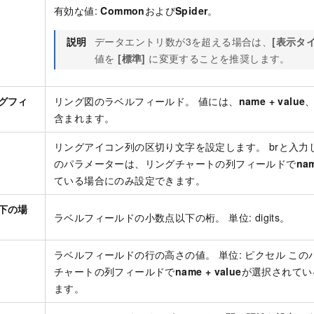
有効な値:
Common
および
Spider
。
説明
データエントリ数が3を超える場合は、
[表示タイ
値を
[標準]
に変更することを推奨します。
グフィ
リング図のラベルフィールド。 値には、
name + value
含まれます。
リングアイコン列の区切り文字を設定します。 brと入力
のパラメーターは、リングチャートの列フィールドで
nam
ている場合にのみ設定できます。
下の場
ラベルフィールドの小数点以下の桁。 単位: digits。
ラベルフィールドの行の高さの値。 単位: ピクセル こ
チャートの列フィールドで
name + value
が選択されてい
ます。