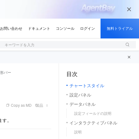
キーワードを入力
円形バー
目次
（1, M）
チャートスタイル
設定パネル
データパネル
Copy as MD
製品
設定フィールドの説明
ます。
インタラクティブパネル
説明