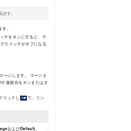
及ぼす。
ます。
イッチをオンにすると、デ
ングスイッチがオフになる
マージします。 マージさ
10
進統合をオンまたはオ
をクリックし
て、リン
tage
および
Default
。