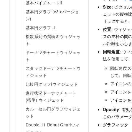
基本パイチャートII
Size
: ピクセ
基本円グラフ (v3.xバージョ
ェットの縦横
ン)
リックすると
基本円グラフ II
位置
: ウィジ
複数系列の鶏頭図ウィジェッ
スの左枠の間
ト
ル距離を示し
回転角度
: ウ
ドーナツチャートウィジェッ
法を使用して
ト
スタックドーナツチャートウ
回転角度スピ
ィジェット
して、回転
アイコンの
比較円グラフIウィジェット
アイコンを
進行状況ドーナツチャート
(標準) ウィジェット
アイコンを
カルーセル円グラフウィジェ
Opacity
: 有
ット
このパラメー
Double 11 Donut Chartウィ
グラフィック
ジェット