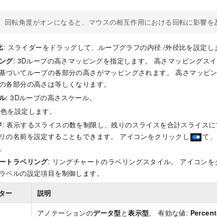
回転角度がオンになると、マウスの相互作用における回転に影響を
比
: スライダーをドラッグして、ループグラフの内径 /外径比を設定し
ング
: 3Dループの高さマッピングを指定します。 高さマッピングス
基づいてループの各部分の高さがマッピングされます。 高さマッピ
の各部分の高さは等しくなります。
ル
: 3Dループの高さスケール。
の色を設定します。
ジ
: 表示するスライスの数を制限し、残りのスライスを合計スライスに
リの名前を設定することもできます。 アイコンをクリックし
て、
。
ートラベリング
: リングチャートのラベリングスタイル。 アイコン
ラベルの設定項目を制御します。
ター
説明
アノテーションの
データ型
と
表示型
。 有効な値:
Percen