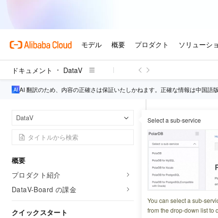
ドキュメント
DataV
AI 翻訳のため、内容の正確さは保証いたしかねます。正確な情報は中国語
Data
ホームページ
DataV
Select a sub-service
設定の検
概要
更新日時
2024-07-16 0
プロダクト紹介
アセット設定の検
DataV-Board の課金
定スタイルを変更
You can select a sub-servi
from the drop-down list to q
クイックスタート