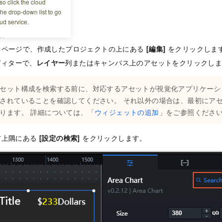
o click the cloud
the drop-down list to go
ud service.
ール
ページで、作成したプロジェクトの上にある
[編集]
をクリックしま
ディターで、
レイヤー
列またはキャンバス上のアセットをクリックし
セット構成を検索する前に、対応するアセットが視覚化アプリケーシ
されていることを確認してください。 それ以外の場合は、最初にア
ります。 詳細については、「
ウィジェットの追加
」をご参照くださ
右上隅にある
[設定の検索]
をクリックします。