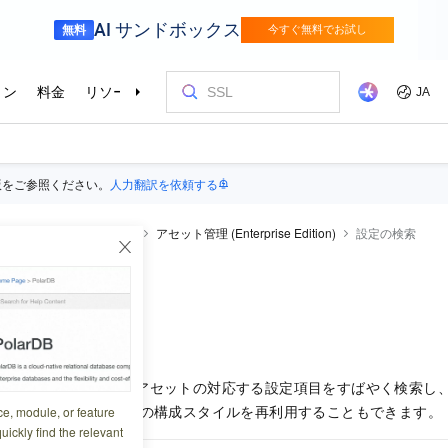
版をご参照ください。
人力翻訳を依頼する
V
DataV
操作ガイド
アセット管理 (Enterprise Edition)
設定の検索
索
7:44:54
索機能を使用すると、アセットの対応する設定項目をすばやく検索し
できます。 同じタイプの構成スタイルを再利用することもできます。
ce, module, or feature
uickly find the relevant