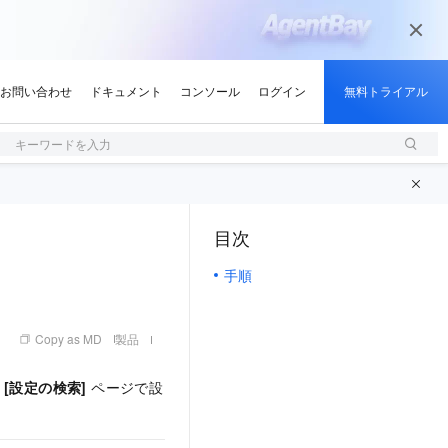
キーワードを入力
目次
（1, M）
手順
Copy as MD
製品
、
[設定の検索]
ページで設