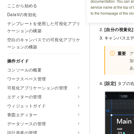
documentation. You can als
ここから始める
手順
service name at the top of 
to the homepage of the clo
DataVの有効化
DataVコンソ
テンプレートを使用した可視化アプリ
[自分の視覚化]
ケーションの構築
キャンバスエ
空白のキャンバスでの可視化アプリケ
ーションの構築
重要
ア
加
操作ガイド
あ
コンソールの概要
ワークスペース管理
[設定]
タブの
可視化アプリケーションの管理
エディターの管理
ウィジェットガイド
青図エディター
データソースの管理
設計資産の管理