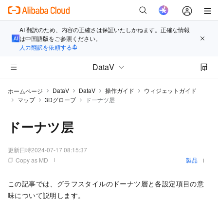
AI 翻訳のため、内容の正確さは保証いたしかねます。正確な情報
は中国語版をご参照ください。
人力翻訳を依頼する
DataV
DataV
DataV
操作ガイド
ウィジェットガイド
ホームページ
マップ
3Dグローブ
ドーナツ层
ドーナツ层
更新日時
2024-07-17 08:15:37
Copy as MD
製品
この記事
では、グラフスタイル
のドーナツ層と各設定項目の意
味について説明します。