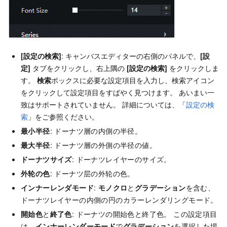
[設定の検索]
: キャンバスエディターの右側のパネルで、
[設
定]
タブをクリックし、右上隅の
[設定の検索]
をクリックしま
す。
検索
ボックスに必要な設定項目を入力し、検索アイコン
をクリックして設定項目をすばやく見つけます。 あいまい一
致はサポートされていません。 詳細については、「
設定の検
索
」をご参照ください。
最小半径
: ドーナツ層の内側の半径。
最大半径
: ドーナツ層の外側の半径の値。
ドーナツサイズ
: ドーナツレイヤーのサイズ。
外轮の色
: ドーナツ层の外轮の色。
インナーレンダモード
:
モノクロ
と
グラデーション
を含む、
ドーナツレイヤーの内側の円のカラーレンダリングモード。
開始色
と
終了色
: ドーナツの開始色と終了色。 この設定項目
は、
インナーレンダーモード
で
グラデーション
を選択した場