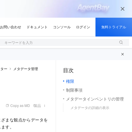
キーワードを入力
ンター
メタデータ管理
目次
（0, M）
権限
制限事項
メタデータインベントリの管理
Copy as MD
製品
メタデータの詳細の表示
まざまな観点からデータを
します。