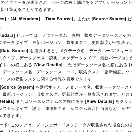
ドのメタデータが表示され、ページの右上隅にあるアプリケーション
を切り替えることができます。
es]
：
[All Metadata]
、
[Data Source]
、または
[Source System]
ビ
。
etadata]
ビューでは、メタデータ名、説明、収集データソースとその
タデータタイプ、最新バージョン、収集タスク、更新頻度が一覧表示
[Data Source]
を選択すると、メタデータ名、データベース/スキーマ
スタイプ、データソース、説明、メタデータタイプ、最新バージョン
イトルの横にある
[View Details]
またはデータソース名の横にある
[
、データソース名、データソースコード、収集タスク、更新頻度、ソ
ソースの収集タスクに関する情報を表示できます。
[Source System]
を選択すると、メタデータ名、収集データソース
、最新バージョン、収集タスク、更新頻度が一覧表示されます。リス
Details]
またはソースシステム名の横にある
[View Details]
をクリッ
システムタイプ、説明、運用担当者、システム統合担当者など、その
示できます。
ード
: このタブは、ダッシュボードメタデータが収集された場合にの
ボード] および [ワークスペース/ディレクトリ] ビューからメタデー