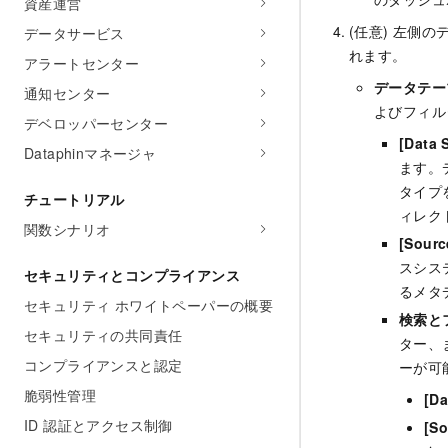
資産運営
(任意) 左側
データサービス
れます。
アラートセンター
データテー
通知センター
よびフィル
デベロッパーセンター
[Data 
Dataphinマネージャ
ます。
タイプ
チュートリアル
ィレク
関数シナリオ
[Sourc
スシス
セキュリティとコンプライアンス
るメタ
セキュリティ ホワイトペーパーの概要
検索と
セキュリティの共同責任
ター、
コンプライアンスと認定
ーが可
脆弱性管理
[Da
ID 認証とアクセス制御
[So