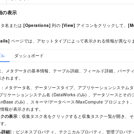
細の表示
ータ名または
[Operations]
列の
[View]
アイコンをクリックして、
[M
。
ails]
ページでは、アセットタイプによって表示される情報が異なり
ブル
ダッシュボード
は、メタデータの基本情報、テーブル詳細、フィールド詳細、パーテ
示されます。
報
：メタデータ名、データソースタイプ、アプリケーションシステムタイプ (
アプリケーションシステム名 (DataWorks のみ) 、データソースと
eanBase のみ) 、スキーマ/データベース/MaxCompute プロジェ
ク情報が表示されます。
スクの表示
：収集タスク名をクリックすると収集タスク一覧が開き、そ
ます。
ル詳細
]：ビジネスプロパティ、テクニカルプロパティ、管理プロパティ (Da