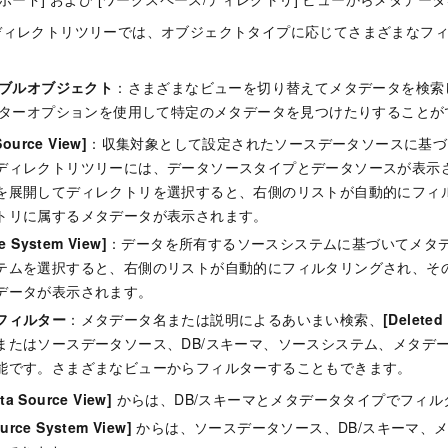
のディレクトリツリーでは、オブジェクトタイプに応じてさまざまなフ
ブルオブジェクト
：さまざまなビューを切り替えてメタデータを検索
ターオプションを使用して特定のメタデータを見つけたりすることが
Source View]
：収集対象として設定されたソースデータソースに基づ
ディレクトリツリーには、データソースタイプとデータソースが表示
を展開してディレクトリを選択すると、右側のリストが自動的にフィ
トリに属するメタデータが表示されます。
e System View]
：データを所有するソースシステムに基づいてメタ
テムを選択すると、右側のリストが自動的にフィルタリングされ、そ
データが表示されます。
フィルター
：メタデータ名または説明によるあいまい検索、
[Deleted
またはソースデータソース、DB/スキーマ、ソースシステム、メタデ
能です。さまざまなビューからフィルターすることもできます。
ta Source View]
からは、DB/スキーマとメタデータタイプでフィル
urce System View]
からは、ソースデータソース、DB/スキーマ、