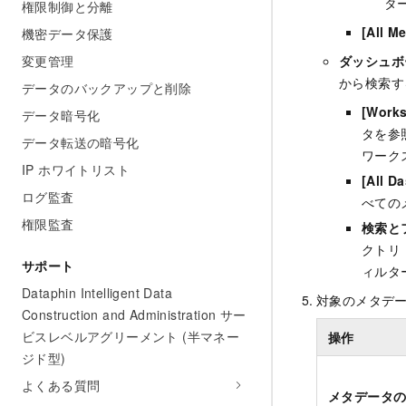
タ
権限制御と分離
[All M
機密データ保護
変更管理
ダッシュボ
から検索す
データのバックアップと削除
[Works
データ暗号化
タを参
データ転送の暗号化
ワーク
IP ホワイトリスト
[All D
ログ監査
べての
権限監査
検索と
クトリ
サポート
ィルタ
Dataphin Intelligent Data
対象のメタデ
Construction and Administration サー
ビスレベルアグリーメント (半マネー
操作
ジド型)
よくある質問
メタデータ