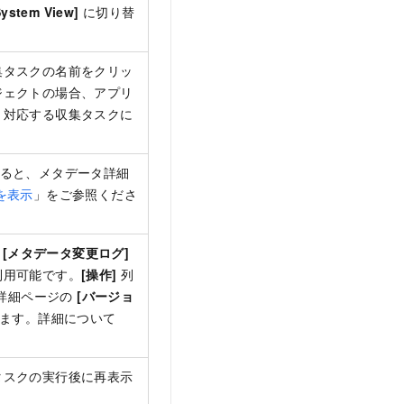
System View]
に切り替
集タスクの名前をクリッ
ジェクトの場合、アプリ
、対応する収集タスクに
ると、メタデータ詳細
を表示
」をご参照くださ
>
[メタデータ変更ログ]
利用可能です。
[操作]
列
詳細ページの
[バージョ
ます。詳細について
タスクの実行後に再表示