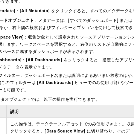
ーできます。
etadata]
：
[All Metadata]
をクリックすると、すべてのメタデータを
ードオブジェクト
：メタデータは、[すべてのダッシュボード] または 
るか、右上隅の検索およびフィルターオプションを使用して検索でき
pace View]
：収集対象として設定されたソースアプリケーションシ
照します。ワークスペースを選択すると、右側のリストが自動的にフ
スペースに属するダッシュボードが表示されます。
ashboards]
：
[All Dashboards]
をクリックすると、指定したアプリ
メタデータを表示できます。
フィルター
：ダッシュボード名または説明によるあいまい検索のほか、
 (このフィルターは
[All Dashboards]
ビューでのみ使用可能) やソ
ーも可能です。
ータオブジェクトでは、以下の操作を実行できます。
説明
この操作は、データテーブルアセットでのみ使用できます。収
の
クリックすると、
[Data Source View]
に切り替わり、そのデー