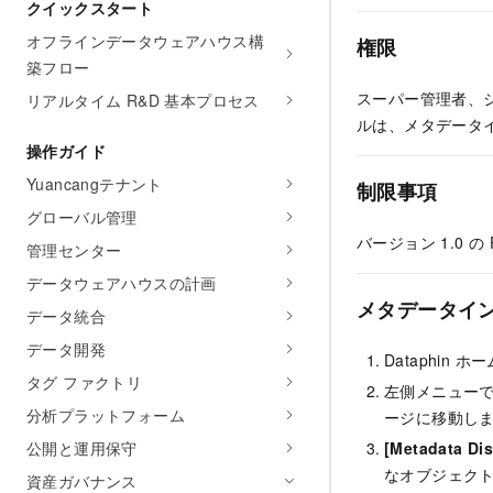
クイックスタート
オフラインデータウェアハウス構
権限
築フロー
スーパー管理者、
リアルタイム R&D 基本プロセス
ルは、メタデータ
操作ガイド
Yuancangテナント
制限事項
グローバル管理
バージョン 1.0 
管理センター
データウェアハウスの計画
メタデータイ
データ統合
データ開発
Dataphin
タグ ファクトリ
左側メニュー
分析プラットフォーム
ージに移動し
公開と運用保守
[Metadata Di
なオブジェク
資産ガバナンス