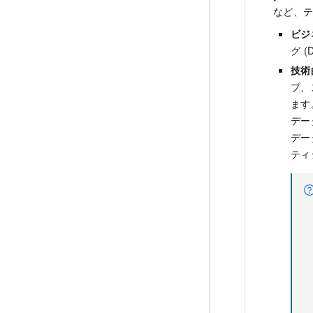
など、テ
ビジ
グ (
技術
プ、
ます
デー
デー
ティ