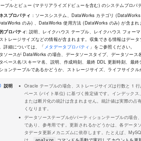
ーブルとビュー (マテリアライズドビューを含む) のシステムプロパ
ネスプロパティ
：ソースシステム、DataWorks カテゴリ (DataWorks 
DataWorks のみ) 、DataWorks 使用方法 (DataWorks のみ) が含
的プロパティ
: 説明、レイクハウス テーブル、レイクハウス フォー
ストレージサイズなどの情報が含まれます。収集できる情報はデータ
。詳細については、「
メタデータプロパティ
」をご参照ください。
タソースが DataWorks の場合、データソースタイプ、データソー
タベース名/スキーマ名、説明、作成時刻、最終 DDL 更新時刻、最
ションテーブルであるかどうか、ストレージサイズ、ライフサイクル
説明
Oracle テーブルの場合、ストレージサイズは行数と 1
ペース (バイト単位) に基づく推定値です。インデック
または断片化の統計は含まれません。統計値は実際の占
くなります。
データソーステーブルがパーティションテーブルの場合
であり、参考用です。更新されるかどうかは、各データ
タデータ更新メカニズムに依存します。たとえば、MySQL や 
は、
コマンドを手動で実行してカウントを更
analyze