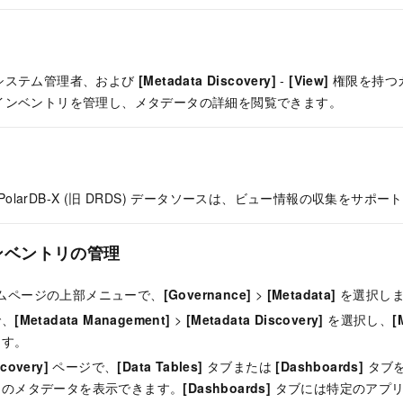
システム管理者、および
[Metadata Discovery]
-
[View]
権限を持つ
インベントリを管理し、メタデータの詳細を閲覧できます。
の PolarDB-X (旧 DRDS) データソースは、ビュー情報の収集をサポ
ンベントリの管理
 ホームページの上部メニューで、
[Governance]
>
[Metadata]
を選択し
で、
[Metadata Management]
>
[Metadata Discovery]
を選択し、
[
ます。
scovery]
ページで、
[Data Tables]
タブまたは
[Dashboards]
タブ
トのメタデータを表示できます。
[Dashboards]
タブには特定のアプリ