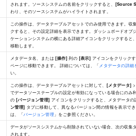
されます。ソースシステムの名前をクリックすると、
[Source 
わり、そのソースシステムがハイライトされます。
この操作は、データテーブルアセットでのみ使用できます。収
の
クすると、その設定詳細を表示できます。ダッシュボードオブ
ケーションシステムの横にある詳細アイコンをクリックすると
移動します。
メタデータ名、または
[操作]
列の
[表示]
アイコンをクリックす
の
ページに移動できます。 詳細については、「
メタデータの詳細
い。
この操作は、データテーブルアセットに対して、
[メタデータ]
でデータソーステーブルの設定が有効になっている場合にのみ
の
の
[バージョン管理]
アイコンをクリックすると、メタデータの
ン管理]
タブに移動して、異なるバージョン間の情報を表示でき
は、「
バージョン管理
」をご参照ください。
データがソースシステムから削除されていない場合、次の収集
されます。