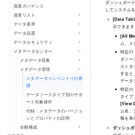
ダッシュボー
資産ガバナンス
してシステム
資産リスト
[Data Tabl
データ基準
示できます
データ品質
[All M
データセキュリティ
ム、メ
メタデータセンター
特定の
タソー
メタデータ収集
ストタ
メタデータ管理
すると
メタデータインベントリの管
データ
理
特定の
データソースタイプ別のサポ
タイプ
ート対象操作
[View 
付録：メタデータのバージョ
ム名、
ンとプロパティの説明
報を表
全般構成
ダッシュボ
のダッシュ