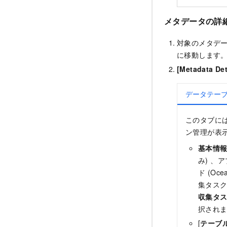
メタデータの詳
対象のメタデ
に移動します
[Metadata Det
データテー
このタブに
ン管理が表
基本情
み) 、
ド (Oc
集タス
収集タ
択され
[
テーブ