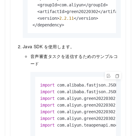
  <groupId>com.aliyun</groupId>

  <artifactId>green20220302</artifactId>

  <version>
2.2
.11
</version>

</dependency>
Java SDK を使用します。
音声審査タスクを送信するためのサンプルコ
ード
import
import
import
import
import
import
import
 com.aliyun.teaopenapi.models.Conf