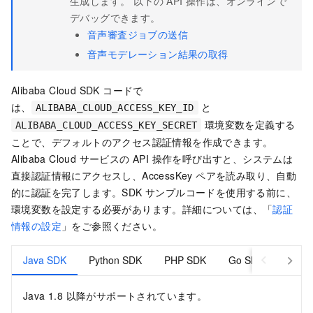
生成します。 以下の API 操作は、オンラインで
デバッグできます。
音声審査ジョブの送信
音声モデレーション結果の取得
Alibaba Cloud SDK コードで
は、
と
ALIBABA_CLOUD_ACCESS_KEY_ID
環境変数を定義する
ALIBABA_CLOUD_ACCESS_KEY_SECRET
ことで、デフォルトのアクセス認証情報を作成できます。
Alibaba Cloud サービスの API 操作を呼び出すと、システムは
直接認証情報にアクセスし、AccessKey ペアを読み取り、自動
的に認証を完了します。SDK サンプルコードを使用する前に、
環境変数を設定する必要があります。詳細については、「
認証
情報の設定
」をご参照ください。
Java SDK
Python SDK
PHP SDK
Go SDK
C# S
Java 1.8 以降がサポートされています。