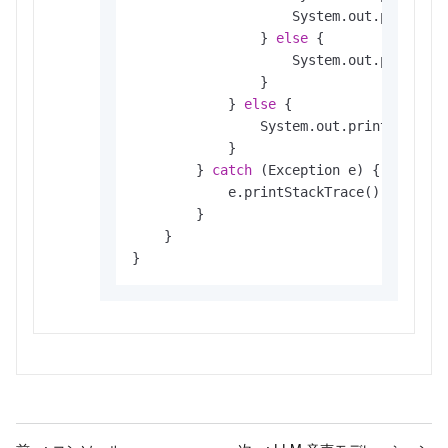
                    System.out.println(
                } 
else
 {

                    System.out.println(
                }

            } 
else
 {

                System.out.println(
"res
            }

        } 
catch
 (Exception e) {

            e.printStackTrace();

        }

    }

}