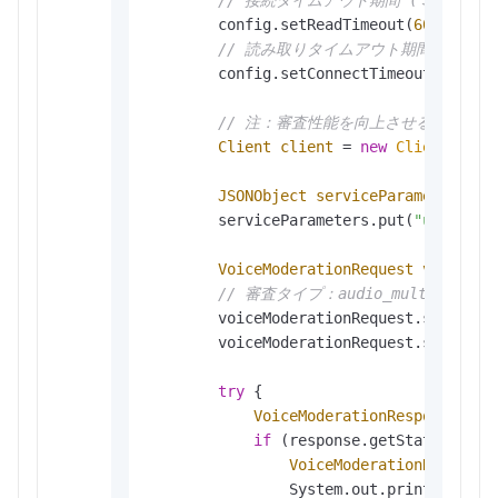
// 接続タイムアウト期間 (ミリ秒)。
        config.setReadTimeout(
6000
);

// 読み取りタイムアウト期間 (ミリ秒
        config.setConnectTimeout(
3000
);

// 注：審査性能を向上させるため、
Client
client
=
new
Client
(confi
JSONObject
serviceParameters
=
        serviceParameters.put(
"url"
, 
"h
VoiceModerationRequest
voiceMod
// 審査タイプ：audio_multiling
        voiceModerationRequest.setServi
        voiceModerationRequest.setServi
try
 {

VoiceModerationResponse
res
if
 (response.getStatusCode(
VoiceModerationResponse
                System.out.println(JSON.