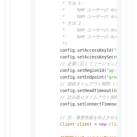
         * 方法 1：

         *     RAM ユーザーの AccessKey I
         *     RAM ユーザーの AccessKey S
         * 方法 2：

         *     RAM ユーザーの AccessKey I
         *     RAM ユーザーの AccessKey S
         */
        config.setAccessKeyId(
"環境変数か
        config.setAccessKeySecret(
"環境変
// 必要に応じてリージョンとエンド
        config.setRegionId(
"ap-southeas
        config.setEndpoint(
"green-cip.a
// 接続タイムアウト期間 (ミリ秒)。
        config.setReadTimeout(
6000
);

// 読み取りタイムアウト期間 (ミリ秒
        config.setConnectTimeout(
3000
);

// 注：審査性能を向上させるため、
Client
client
=
new
Client
(confi