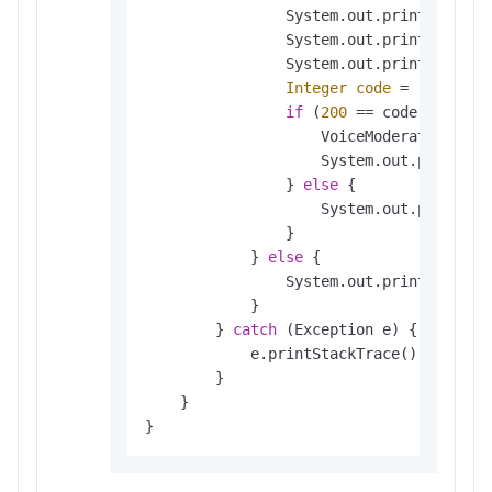
                System.out.println(
"req
                System.out.println(
"cod
                System.out.println(
"msg
Integer
code
=
 result.ge
if
 (
200
 == code) {

                    VoiceModerationResp
                    System.out.println(
                } 
else
 {

                    System.out.println(
                }

            } 
else
 {

                System.out.println(
"res
            }

        } 
catch
 (Exception e) {

            e.printStackTrace();

        }

    }

}