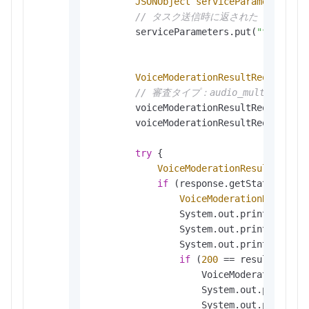
JSONObject
serviceParameters
=
// タスク送信時に返された taskId。
        serviceParameters.put(
"taskId"
,
VoiceModerationResultRequest
vo
// 審査タイプ：audio_multiling
        voiceModerationResultRequest.se
        voiceModerationResultRequest.se
try
 {

VoiceModerationResultRespon
if
 (response.getStatusCode(
VoiceModerationResultRe
                System.out.println(
"req
                System.out.println(
"cod
                System.out.println(
"msg
if
 (
200
 == result.getCod
                    VoiceModerationResu
                    System.out.println(
                    System.out.println(