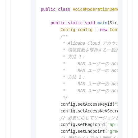
public
class
VoiceModerationDemo
 {

public
static
void
main
(String[] ar
Config
config
=
new
Config
();

/**

         * Alibaba Cloud ア
         * 環境変数を取得する一般的な方法：

         * 方法 1：

         *     RAM ユーザーの AccessKey I
         *     RAM ユーザーの AccessKey S
         * 方法 2：

         *     RAM ユーザーの AccessKey I
         *     RAM ユーザーの AccessKey S
         */
        config.setAccessKeyId(
"環境変数か
        config.setAccessKeySecret(
"環境変
// 必要に応じてリージョンとエンド
        config.setRegionId(
"ap-southeas
        config.setEndpoint(
"green-cip.a