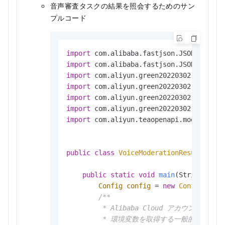
音声審査タスクの結果を照会するためのサン
プルコード
import
import
import
import
import
import
import
 com.aliyun.teaopenapi.models.Conf
public
class
VoiceModerationResultDemo
 {
public
static
void
main
(String[] ar
Config
config
=
new
Config
();

/**

         * Alibaba Cloud ア
         * 環境変数を取得する一般的な方法：
