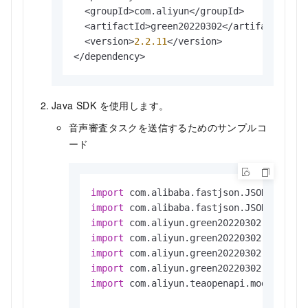
  <groupId>com.aliyun</groupId>

  <artifactId>green20220302</artifactId>

  <version>
2.2
.11
</version>

</dependency>
Java SDK を使用します。
音声審査タスクを送信するためのサンプルコ
ード
import
import
import
import
import
import
import
 com.aliyun.teaopenapi.models.Conf