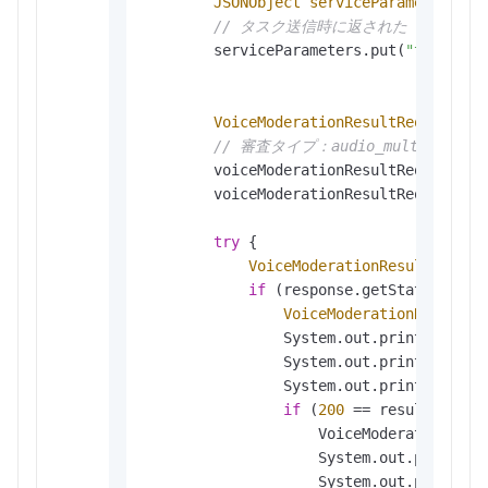
JSONObject
serviceParameters
=
// タスク送信時に返された taskId。
        serviceParameters.put(
"taskId"
,
VoiceModerationResultRequest
vo
// 審査タイプ：audio_multiling
        voiceModerationResultRequest.se
        voiceModerationResultRequest.se
try
 {

VoiceModerationResultRespon
if
 (response.getStatusCode(
VoiceModerationResultRe
                System.out.println(
"req
                System.out.println(
"cod
                System.out.println(
"msg
if
 (
200
 == result.getCod
                    VoiceModerationResu
                    System.out.println(
                    System.out.println(