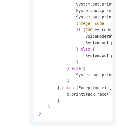
                System.out.println(
"req
                System.out.println(
"cod
                System.out.println(
"msg
Integer
code
=
 result.ge
if
 (
200
 == code) {

                    VoiceModerationResp
                    System.out.println(
                } 
else
 {

                    System.out.println(
                }

            } 
else
 {

                System.out.println(
"res
            }

        } 
catch
 (Exception e) {

            e.printStackTrace();

        }

    }

}