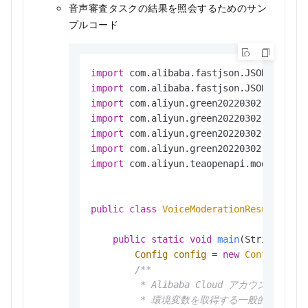
音声審査タスクの結果を照会するためのサン
プルコード
import
import
import
import
import
import
import
 com.aliyun.teaopenapi.models.Conf
public
class
VoiceModerationResultDemo
 {
public
static
void
main
(String[] ar
Config
config
=
new
Config
();

/**

         * Alibaba Cloud ア
         * 環境変数を取得する一般的な方法：
