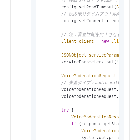
// 接続タイムアウト期間 (ミリ秒)。
        config.setReadTimeout(
6000
);

// 読み取りタイムアウト期間 (ミリ秒
        config.setConnectTimeout(
3000
);

// 注：審査性能を向上させるため、
Client
client
=
new
Client
(confi
JSONObject
serviceParameters
=
        serviceParameters.put(
"url"
, 
"h
VoiceModerationRequest
voiceMod
// 審査タイプ：audio_multiling
        voiceModerationRequest.setServi
        voiceModerationRequest.setServi
try
 {

VoiceModerationResponse
res
if
 (response.getStatusCode(
VoiceModerationResponse
                System.out.println(JSON.