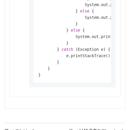
                    System.out.println(
                } 
else
 {

                    System.out.println(
                }

            } 
else
 {

                System.out.println(
"res
            }

        } 
catch
 (Exception e) {

            e.printStackTrace();

        }

    }

}