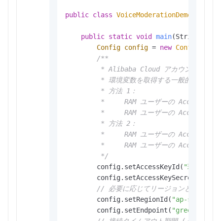
public
class
VoiceModerationDemo
 {

public
static
void
main
(String[] ar
Config
config
=
new
Config
();

/**

         * Alibaba Cloud ア
         * 環境変数を取得する一般的な方法：

         * 方法 1：

         *     RAM ユーザーの AccessKey I
         *     RAM ユーザーの AccessKey S
         * 方法 2：

         *     RAM ユーザーの AccessKey I
         *     RAM ユーザーの AccessKey S
         */
        config.setAccessKeyId(
"環境変数か
        config.setAccessKeySecret(
"環境変
// 必要に応じてリージョンとエンド
        config.setRegionId(
"ap-southeas
        config.setEndpoint(
"green-cip.a