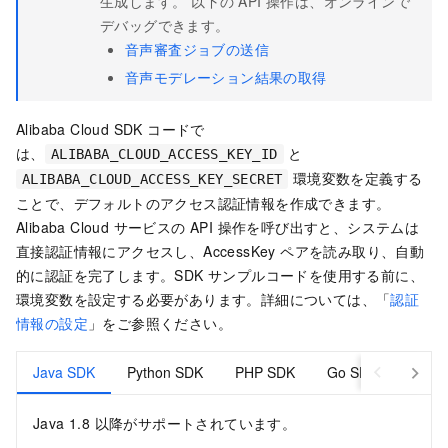
生成します。 以下の API 操作は、オンラインで
デバッグできます。
音声審査ジョブの送信
音声モデレーション結果の取得
Alibaba Cloud SDK コードで
は、
と
ALIBABA_CLOUD_ACCESS_KEY_ID
環境変数を定義する
ALIBABA_CLOUD_ACCESS_KEY_SECRET
ことで、デフォルトのアクセス認証情報を作成できます。
Alibaba Cloud サービスの API 操作を呼び出すと、システムは
直接認証情報にアクセスし、AccessKey ペアを読み取り、自動
的に認証を完了します。SDK サンプルコードを使用する前に、
環境変数を設定する必要があります。詳細については、「
認証
情報の設定
」をご参照ください。
Java SDK
Python SDK
PHP SDK
Go SDK
C# S
Java 1.8 以降がサポートされています。