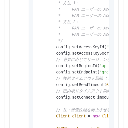
         * 方法 1：

         *     RAM ユーザーの AccessKey I
         *     RAM ユーザーの AccessKey S
         * 方法 2：

         *     RAM ユーザーの AccessKey I
         *     RAM ユーザーの AccessKey S
         */
        config.setAccessKeyId(
"環境変数か
        config.setAccessKeySecret(
"環境変
// 必要に応じてリージョンとエンド
        config.setRegionId(
"ap-southeas
        config.setEndpoint(
"green-cip.a
// 接続タイムアウト期間 (ミリ秒)。
        config.setReadTimeout(
6000
);

// 読み取りタイムアウト期間 (ミリ秒
        config.setConnectTimeout(
3000
);

// 注：審査性能を向上させるため、
Client
client
=
new
Client
(confi