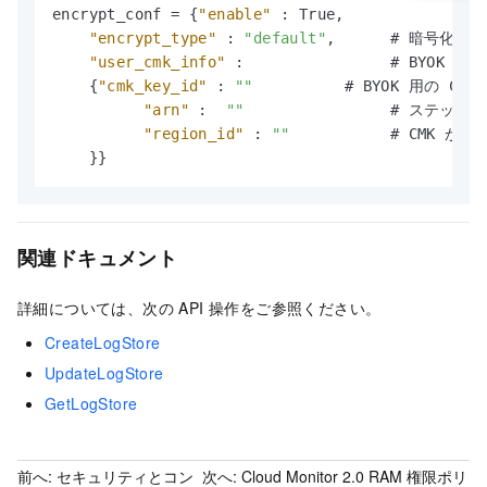
encrypt_conf = 
{
"enable"
:
 True
,
           
"encrypt_type"
:
"default"
,
      # 暗号
"user_cmk_info"
:
                # B
{
"cmk_key_id"
:
""
          # BYOK 用の CMK
"arn"
:
""
                # ステップ 
"region_id"
:
""
           # CMK 
}
}
関連ドキュメント
詳細については、次の API 操作をご参照ください。
CreateLogStore
UpdateLogStore
GetLogStore
前へ:
セキュリティとコン
次へ:
Cloud Monitor 2.0 RAM 権限ポリ