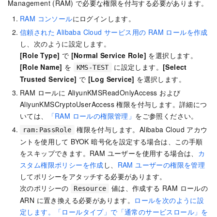
Management (RAM) で必要な権限を付与する必要があります。
RAM コンソール
にログインします
。
信頼された Alibaba Cloud サービス用の RAM ロールを作成
し、次のように設定します。
[Role Type]
で
[Normal Service Role]
を選択します。
[Role Name]
を
に設定します。
[Select
KMS-TEST
Trusted Service]
で
[Log Service]
を選択します。
RAM ロールに AliyunKMSReadOnlyAccess および
AliyunKMSCryptoUserAccess 権限を付与します。詳細につ
いては、
「RAM ロールの権限管理」
をご参照ください。
権限を付与します。Alibaba Cloud アカウ
ram:PassRole
ントを使用して BYOK 暗号化を設定する場合は、この手順
をスキップできます。RAM ユーザーを使用する場合は、
カ
スタム権限ポリシーを作成
し、
RAM ユーザーの権限を管理
してポリシーをアタッチする必要があります。
次のポリシーの
値は、作成する RAM ロールの
Resource
ARN に置き換える必要があります。
ロールを次のように設
定します。「ロールタイプ」で「通常のサービスロール」を