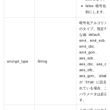
false: 暗号化
効にします。
暗号化アルゴリズ
のタイプ。指定可
な値: default、
sm4、sm4_ecb、
sm4_cbc、
sm4_gcm、
aes_ecb、
encrypt_type
String
aes_cbc、aes_cf
aes_ofb、
aes_gcm。
enabl
が
に設定
true
れている場合、こ
パラメータは必須
す。
このパラメータを