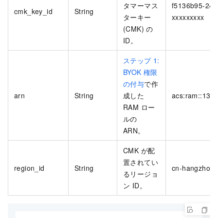
タマーマス
f5136b95-242
cmk_key_id
String
ターキー
xxxxxxxxx
(CMK) の
ID。
ステップ 1:
BYOK 権限
の付与
で作
arn
String
成した
acs:ram::1323
RAM ロー
ルの
ARN。
CMK が配
置されてい
region_id
String
cn-hangzhou
るリージョ
ン ID。