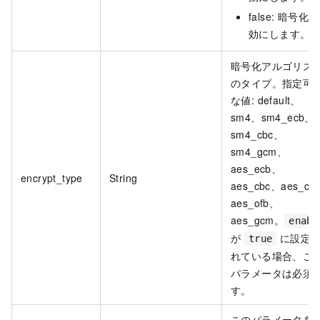
false: 暗号化
効にします。
暗号化アルゴリズ
のタイプ。指定可
な値: default、
sm4、sm4_ecb、
sm4_cbc、
sm4_gcm、
aes_ecb、
encrypt_type
String
aes_cbc、aes_cf
aes_ofb、
aes_gcm。
enabl
が
に設定
true
れている場合、こ
パラメータは必須
す。
このパラメータを