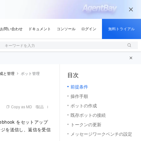
キーワードを入力
作成と管理
ボット管理
目次
（1, M）
前提条件
操作手順
ボットの作成
Copy as MD
製品
既存ボットの接続
bhook をセットアップ
トークンの更新
ッセージを送信し、返信を受信
メッセージワークベンチの設定