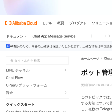
概要
Chat App Message Service とは
シナリオ
WhatsApp チャンネル
Viber チャンネル
ドキュメント
Chat App Message Service
Instagram チャンネル
AI 翻訳のため、内容の正確さは保証いたしかねます。正確な情報は中国語
Messenger チャンネル
Eメールチャンネル
Chat 
ホームページ
Telegram チャンネル
LINE チャネル
ボット管
Chat Flow
CPaaS プラットフォーム
更新日時
2026-04-23 2
課金
このトピックでは、T
する方法について説明
クイックスタート
し、複数の Tel
Chat App Message Service を使って