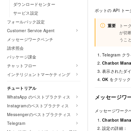
ダウンロードセンター
ボットの API 
サービス設定
フォールバック設定
重要
トー
Customer Service Agent
が切
メッセージワークベンチ
うこ
請求照会
Telegram 
パッケージ課金
Chatbot Man
チャットフロー
表示されたダイ
インテリジェントマーケティング
OK
をクリック
チュートリアル
メッセージワ
WhatsApp のベストプラクティス
Instagramのベストプラクティス
メッセージワーク
Messengerのベストプラクティス
Chatbot Man
Telegram
設定の詳細：