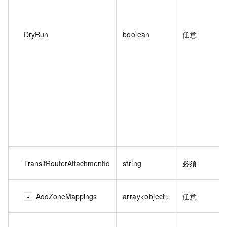
DryRun
boolean
任意
TransitRouterAttachmentId
string
必須
AddZoneMappings
array<object>
任意