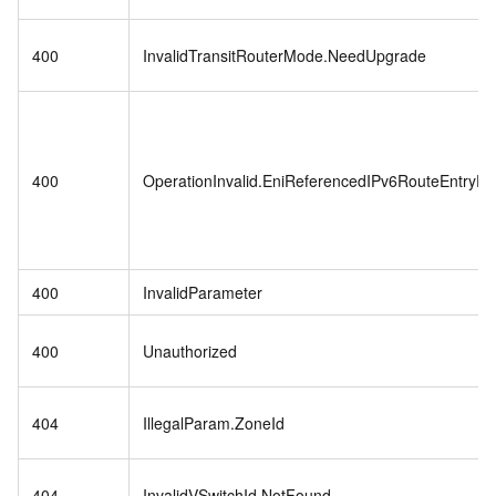
400
InvalidTransitRouterMode.NeedUpgrade
400
OperationInvalid.EniReferencedIPv6RouteEntryEx
400
InvalidParameter
400
Unauthorized
404
IllegalParam.ZoneId
404
InvalidVSwitchId.NotFound