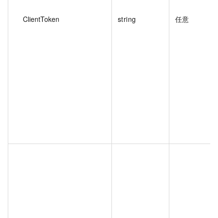
ClientToken
string
任意