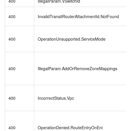
400
IllegalParam.VSwitchId
400
InvalidTransitRouterAttachmentId.NotFound
400
OperationUnsupported.ServiceMode
400
IllegalParam.AddOrRemoveZoneMappings
400
IncorrectStatus.Vpc
400
OperationDenied.RouteEntryOnEni