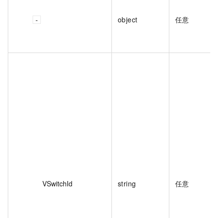
object
任意
VSwitchId
string
任意