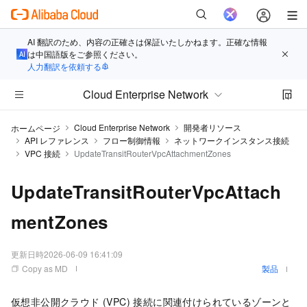
AI 翻訳のため、内容の正確さは保証いたしかねます。正確な情報
は中国語版をご参照ください。
人力翻訳を依頼する
Cloud Enterprise Network
Cloud Enterprise Network
開発者リソース
ホームページ
API レファレンス
フロー制御情報
ネットワークインスタンス接続
VPC 接続
UpdateTransitRouterVpcAttachmentZones
UpdateTransitRouterVpcAttach
mentZones
更新日時
2026-06-09 16:41:09
Copy as MD
製品
仮想非公開クラウド (VPC) 接続に関連付けられているゾーンと