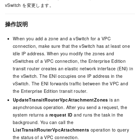
vSwitch を変更します。
操作説明
When you add a zone and a vSwitch for a VPC
connection, make sure that the vSwitch has at least one
idle IP address. When you modify the zones and
vSwitches of a VPC connection, the Enterprise Edition
transit router creates an elastic network interface (ENI) in
the vSwitch. The ENI occupies one IP address in the
vSwitch. The ENI forwards traffic between the VPC and
the Enterprise Edition transit router.
UpdateTransitRouterVpcAttachmentZones
is an
asynchronous operation. After you send a request, the
system returns a
request ID
and runs the task in the
background. You can call the
ListTransitRouterVpcAttachments
operation to query
the status of a VPC connection.