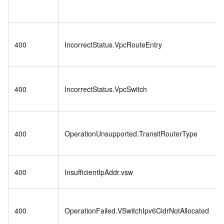
400
IncorrectStatus.VpcRouteEntry
400
IncorrectStatus.VpcSwitch
400
OperationUnsupported.TransitRouterType
400
InsufficientIpAddr.vsw
400
OperationFailed.VSwitchIpv6CidrNotAllocated