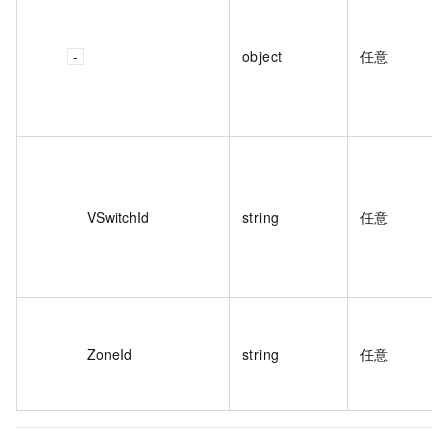
object
任意
VSwitchId
string
任意
ZoneId
string
任意