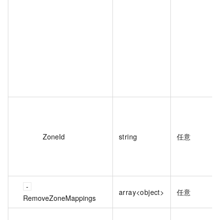
ZoneId
string
任意
array<object>
任意
RemoveZoneMappings