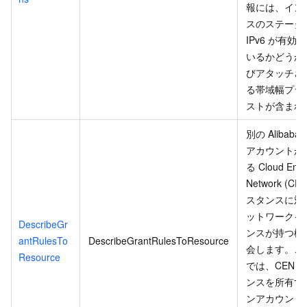
報には、イン
スのステータ
IPv6 が有効
いるかどうか
びアタッチさ
る帯域幅プラ
ストが含まれ
別の Alibaba 
アカウントが
る Cloud Ente
Network (CE
スタンスに対
ットワークイ
DescribeGr
ンスが持つ権
antRulesTo
DescribeGrantRulesToResource
会します。こ
Resource
では、CEN 
ンスを所有す
ンアカウント