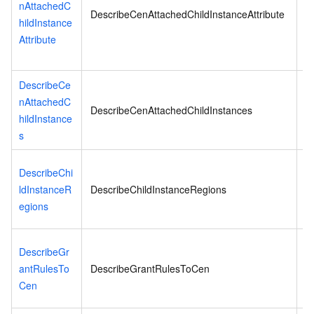
nAttachedC
ド
DescribeCenAttachedChildInstanceAttribute
hildInstance
C
Attribute
DescribeCe
nAttachedC
DescribeCenAttachedChildInstances
hildInstance
s
D
DescribeChi
し
ldInstanceR
DescribeChildInstanceRegions
egions
D
DescribeGr
antRulesTo
DescribeGrantRulesToCen
Cen