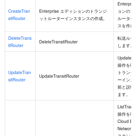
Enterpr
CreateTran
Enterprise エディションのトランジ
ョンのト
sitRouter
ットルーターインスタンスの作成。
ルーター
スを作成
DeleteTrans
転送ルー
DeleteTransitRouter
itRouter
します。
UpdateTr
操作を呼
UpdateTran
トランジ
UpdateTransitRouter
sitRouter
ーインス
前と説明
ます。
ListTrans
操作を呼
Cloud Ent
Network
スタンス