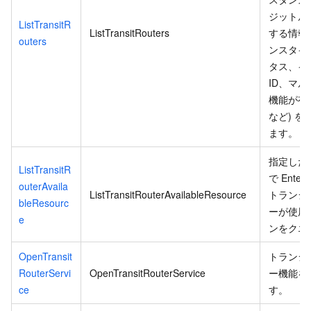
ジットル
ListTransitR
ListTransitRouters
する情報 
outers
ンスタイ
タス、イ
ID、マ
機能が有
など) を
ます。
指定した
ListTransitR
で Enterpr
outerAvaila
ListTransitRouterAvailableResource
トランジ
bleResourc
ーが使用
e
ンをクエ
OpenTransit
トランジ
RouterServi
OpenTransitRouterService
ー機能を
ce
す。