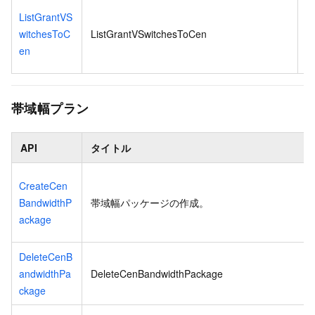
L
ListGrantVS
witchesToC
ListGrantVSwitchesToCen
ウ
en
帯域幅プラン
API
タイトル
CreateCen
BandwidthP
帯域幅パッケージの作成。
ackage
DeleteCenB
andwidthPa
DeleteCenBandwidthPackage
ckage