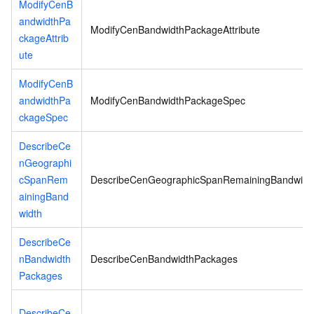
ModifyCenB
andwidthPa
ModifyCenBandwidthPackageAttribute
ckageAttrib
ute
ModifyCenB
andwidthPa
ModifyCenBandwidthPackageSpec
ckageSpec
DescribeCe
nGeographi
cSpanRem
DescribeCenGeographicSpanRemainingBandwidt
ainingBand
width
DescribeCe
nBandwidth
DescribeCenBandwidthPackages
Packages
DescribeCe