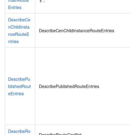
mainRoute
す。
Entries
DescribeCe
nChildInsta
DescribeCenChildInstanceRouteEntries
nceRouteE
ntries
DescribePu
blishedRout
DescribePublishedRouteEntries
eEntries
DescribeRo
DescribeRouteConflict