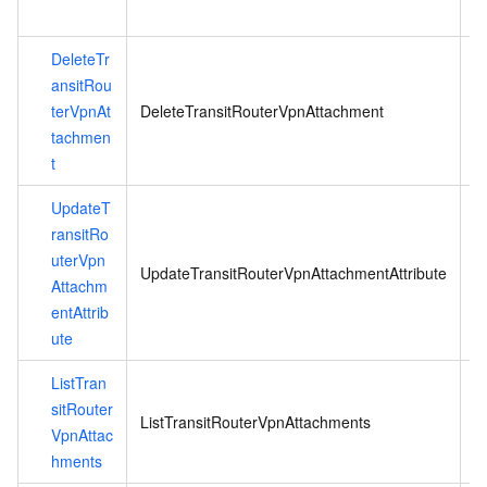
DeleteTr
ansitRou
terVpnAt
DeleteTransitRouterVpnAttachment
tachmen
t
UpdateT
ransitRo
E
uterVpn
UpdateTransitRouterVpnAttachmentAttribute
Attachm
entAttrib
ute
ListTran
L
sitRouter
出
ListTransitRouterVpnAttachments
VpnAttac
hments