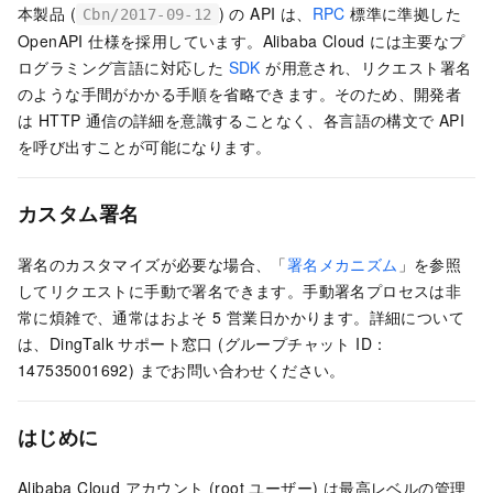
本製品 (
) の API は、
RPC
標準に準拠した
Cbn/2017-09-12
OpenAPI 仕様を採用しています。Alibaba Cloud には主要なプ
ログラミング言語に対応した
SDK
が用意され、リクエスト署名
のような手間がかかる手順を省略できます。そのため、開発者
は HTTP 通信の詳細を意識することなく、各言語の構文で API
を呼び出すことが可能になります。
カスタム署名
署名のカスタマイズが必要な場合、「
署名メカニズム
」を参照
してリクエストに手動で署名できます。手動署名プロセスは非
常に煩雑で、通常はおよそ 5 営業日かかります。詳細について
は、DingTalk サポート窓口 (グループチャット ID：
147535001692) までお問い合わせください。
はじめに
Alibaba Cloud アカウント (root ユーザー) は最高レベルの管理