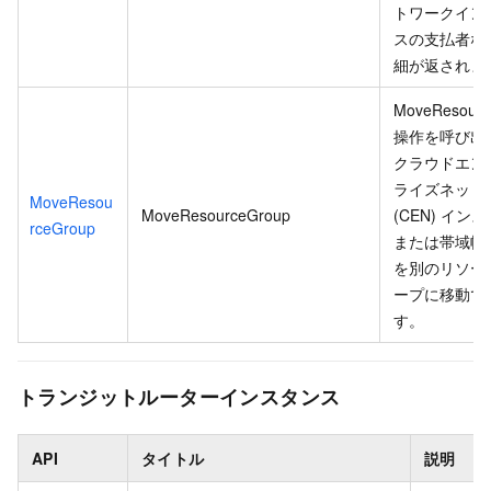
トワークイン
スの支払者な
細が返されま
MoveResourc
操作を呼び出
クラウドエン
ライズネット
MoveResou
MoveResourceGroup
(CEN) イン
rceGroup
または帯域幅
を別のリソー
ープに移動で
す。
トランジットルーターインスタンス
API
タイトル
説明