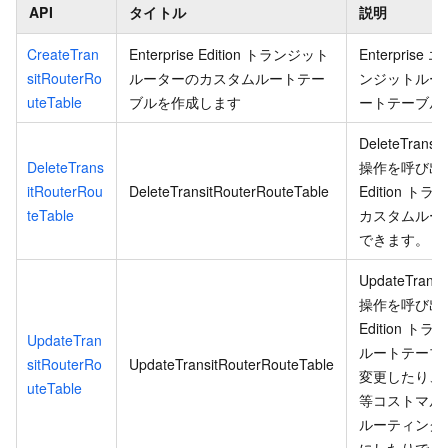
API
タイトル
説明
CreateTran
Enterprise Edition トランジット
Enterpris
sitRouterRo
ルーターのカスタムルートテー
ンジットルー
uteTable
ブルを作成します
ートテーブル
DeleteTransi
DeleteTrans
操作を呼び出して
itRouterRou
DeleteTransitRouterRouteTable
Edition 
teTable
カスタムルー
できます。
UpdateTransi
操作を呼び出して
Edition 
UpdateTran
ルートテーブ
sitRouterRo
UpdateTransitRouterRouteTable
変更したり、
uteTable
等コストマル
ルーティング
にしたりでき