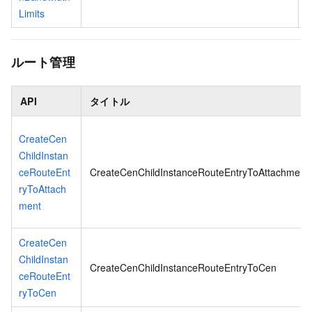
Limits
ルート管理
API
タイトル
CreateCen
ChildInstan
ceRouteEnt
CreateCenChildInstanceRouteEntryToAttachment
ryToAttach
ment
CreateCen
ChildInstan
CreateCenChildInstanceRouteEntryToCen
ceRouteEnt
ryToCen