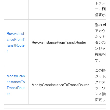
トランジ
ーに権限
必要があ
別の Aliba
アカウン
RevokeInst
ネットワ
anceFromT
RevokeInstanceFromTransitRouter
タンスに
ransitRoute
ンジット
r
権限を取
す。
この操作
ModifyGran
ジットル
tInstanceTo
クロスア
ModifyGrantInstanceToTransitRouter
TransitRout
ットワー
er
ンス接続
変更しま