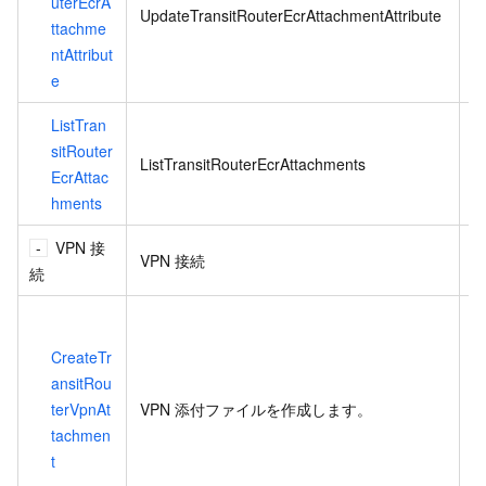
uterEcrA
E
UpdateTransitRouterEcrAttachmentAttribute
ttachme
ntAttribut
e
ListTran
E
sitRouter
E
ListTransitRouterEcrAttachments
EcrAttac
hments
VPN 接
VPN 接続
続
CreateTr
ゲ
ansitRou
terVpnAt
VPN 添付ファイルを作成します。
ン
tachmen
t