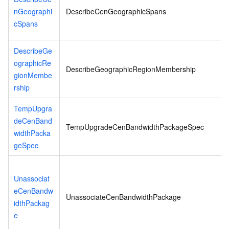
nGeographi
DescribeCenGeographicSpans
cSpans
DescribeGe
ographicRe
DescribeGeographicRegionMembership
gionMembe
rship
TempUpgra
deCenBand
TempUpgradeCenBandwidthPackageSpec
widthPacka
geSpec
Unassociat
eCenBandw
UnassociateCenBandwidthPackage
idthPackag
e