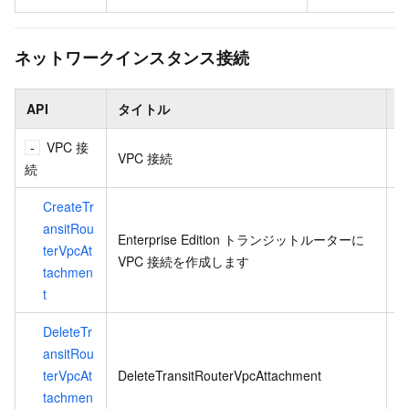
ネットワークインスタンス接続
API
タイトル
VPC 接
VPC 接続
続
CreateTr
C
ansitRou
び
Enterprise Edition トランジットルーターに
terVpcAt
VPC 接続を作成します
tachmen
t
DeleteTr
ansitRou
E
terVpcAt
DeleteTransitRouterVpcAttachment
イ
tachmen