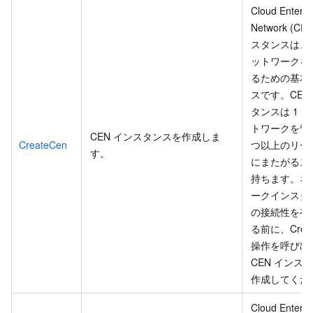
Cloud Enterpr
Network (CE
スタンスは、
ットワークを
るための基本
スです。CEN
タンスは 1 
トワークを管
CEN インスタンスを作成しま
CreateCen
つ以上のリー
す。
にまたがるス
持ちます。ネ
ークインスタ
の接続性を有
る前に、Creat
操作を呼び出
CEN インス
作成してくだ
Cloud Enterpr