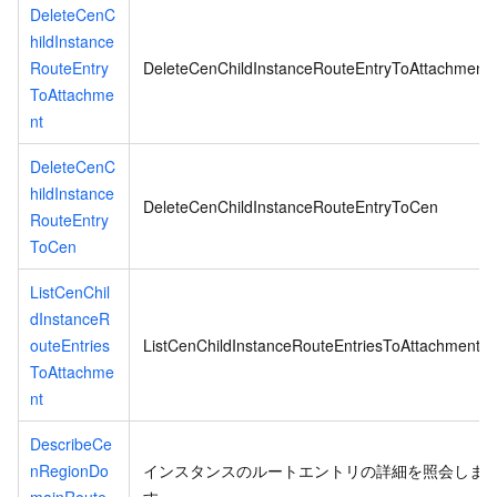
DeleteCenC
hildInstance
RouteEntry
DeleteCenChildInstanceRouteEntryToAttachment
ToAttachme
nt
DeleteCenC
hildInstance
DeleteCenChildInstanceRouteEntryToCen
RouteEntry
ToCen
ListCenChil
dInstanceR
outeEntries
ListCenChildInstanceRouteEntriesToAttachment
ToAttachme
nt
DescribeCe
nRegionDo
インスタンスのルートエントリの詳細を照会しま