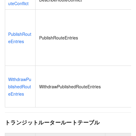
uteConflict
PublishRout
PublishRouteEntries
eEntries
WithdrawPu
blishedRout
WithdrawPublishedRouteEntries
eEntries
トランジットルータールートテーブル