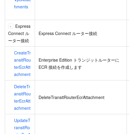
hments
v
Express
Connect ル
Express Connect ルーター接続
ーター接続
CreateTr
同
ansitRou
Enterprise Edition トランジットルーターに
terEcrAtt
ECR 接続を作成します
achment
DeleteTr
E
ansitRou
DeleteTransitRouterEcrAttachment
ら
terEcrAtt
achment
UpdateT
ransitRo