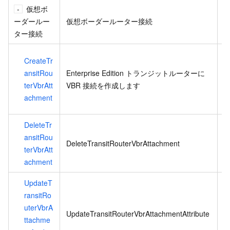
仮想ボ
ーダールー
仮想ボーダールーター接続
ター接続
同
CreateTr
ansitRou
Enterprise Edition トランジットルーターに
terVbrAtt
VBR 接続を作成します
achment
DeleteTr
E
ansitRou
DeleteTransitRouterVbrAttachment
想
terVbrAtt
achment
UpdateT
ransitRo
E
uterVbrA
UpdateTransitRouterVbrAttachmentAttribute
ttachme