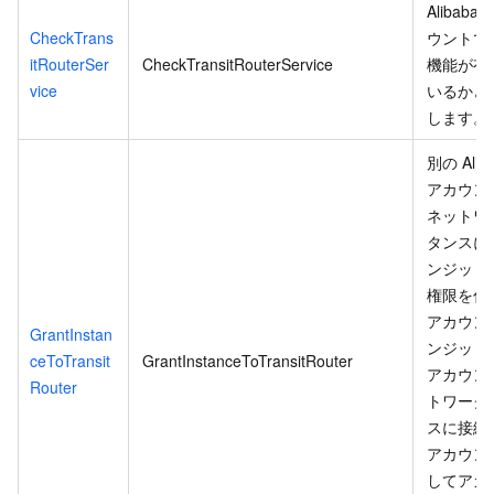
Alibaba 
CheckTrans
ウントで
itRouterSer
CheckTransitRouterService
機能が有
vice
いるかど
します。
別の Aliba
アカウン
ネットワ
タンスに
ンジット
権限を付
アカウント
GrantInstan
ンジット
ceToTransit
GrantInstanceToTransitRouter
アカウント
Router
トワーク
スに接続
アカウント
してアカウ