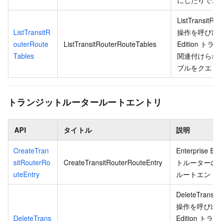
ListTransitRo
ListTransitR
操作を呼び出して
outerRoute
ListTransitRouterRouteTables
Edition 
Tables
関連付けられ
ブルをクエリ
トランジットルータールートエントリ
API
タイトル
説明
CreateTran
Enterprise 
sitRouterRo
CreateTransitRouterRouteEntry
トルーターの
uteEntry
ルートエント
DeleteTransit
操作を呼び出して、
DeleteTrans
Edition 