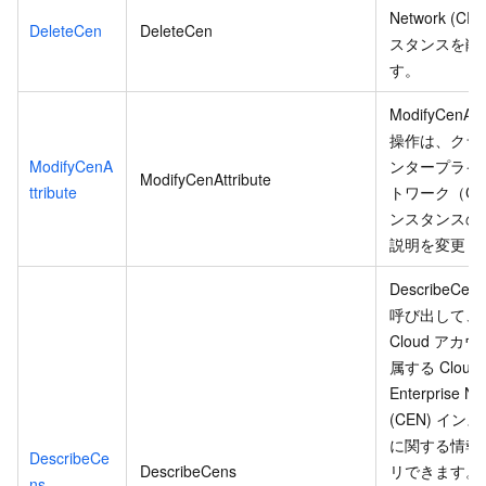
Network (CE
DeleteCen
DeleteCen
スタンスを削
す。
ModifyCenAttr
操作は、クラ
ModifyCenA
ンタープライ
ModifyCenAttribute
ttribute
トワーク（CE
ンスタンスの
説明を変更し
DescribeCe
呼び出して、Al
Cloud アカ
属する Cloud
Enterprise Ne
(CEN) イン
に関する情報
DescribeCe
DescribeCens
リできます。
ns