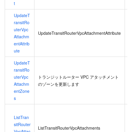
t
UpdateT
`
ransitRo
A
uterVpc
UpdateTransitRouterVpcAttachmentAttribute
Attachm
entAttrib
ute
UpdateT
ransitRo
uterVpc
トランジットルーター VPC アタッチメント
仮
Attachm
のゾーンを更新します
れ
entZone
s
L
ListTran
E
sitRouter
ListTransitRouterVpcAttachments
VpcAttac