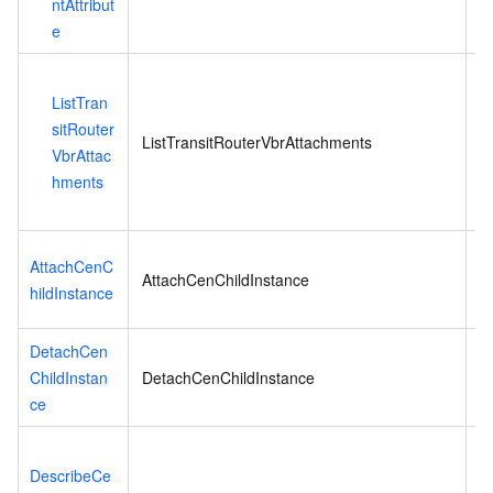
ntAttribut
e
L
ListTran
て
sitRouter
の
ListTransitRouterVbrAttachments
VbrAttac
hments
AttachCenC
AttachCenChildInstance
ー
hildInstance
DetachCen
C
ChildInstan
DetachCenChildInstance
ce
C
DescribeCe