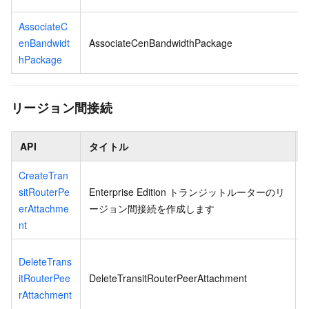
AssociateC
enBandwidt
AssociateCenBandwidthPackage
hPackage
リージョン間接続
API
タイトル
CreateTran
sitRouterPe
Enterprise Edition トランジットルーターのリ
erAttachme
ージョン間接続を作成します
nt
DeleteTrans
itRouterPee
DeleteTransitRouterPeerAttachment
rAttachment