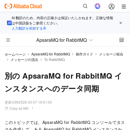
AI 翻訳のため、内容の正確さは保証いたしかねます。正確な情報
は中国語版をご参照ください。
人力翻訳を依頼する
ApsaraMQ for RabbitMQ
ApsaraMQ for RabbitMQ
操作ガイド
メッセージ統合
ホームページ
メッセージの流出
To RabbitMQ
別の ApsaraMQ for RabbitMQ イ
ンスタンスへのデータ同期
更新日時
2026-03-07 19:51:00
Copy as MD
このトピックでは、
ApsaraMQ for RabbitMQ
コンソールでタス
クを作成して、ある
ApsaraMQ for RabbitMQ
インスタンスか