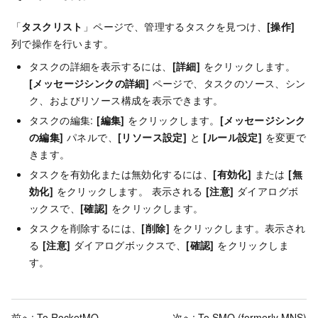
「
タスクリスト
」ページで、管理するタスクを見つけ、
[操作]
列で操作を行います。
タスクの詳細を表示するには、
[詳細]
をクリックします。
[メッセージシンクの詳細]
ページで、タスクのソース、シン
ク、およびリソース構成を表示できます。
タスクの編集:
[編集]
をクリックします。
[メッセージシンク
の編集]
パネルで、
[リソース設定]
と
[ルール設定]
を変更で
きます。
タスクを有効化または無効化するには、
[有効化]
または
[無
効化]
をクリックします。 表示される
[注意]
ダイアログボ
ックスで、
[確認]
をクリックします。
タスクを削除するには、
[削除]
をクリックします。表示され
る
[注意]
ダイアログボックスで、
[確認]
をクリックしま
す。
前へ:
To RocketMQ
次へ:
To SMQ (formerly MNS)