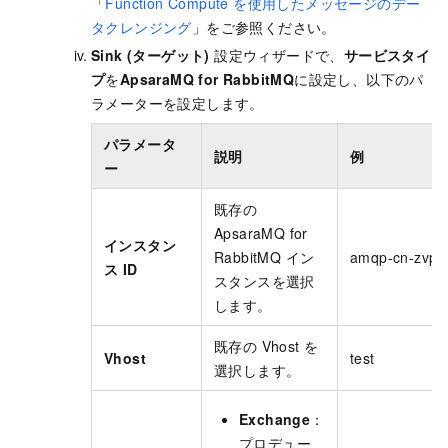
「
Function Compute を使用したメッセージのデー
タクレンジング
」をご参照ください。
Sink (ターゲット)
設定ウィザードで、
サービスタイ
プ
を
ApsaraMQ for RabbitMQ
に設定し、以下のパ
ラメーターを設定します。
パラメータ
説明
例
ー
既存の
ApsaraMQ for
インスタン
RabbitMQ
イン
amqp-cn-zvp2p
ス ID
スタンスを選択
します。
既存の Vhost を
Vhost
test
選択します。
Exchange
：
プロデュー