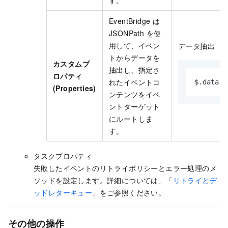
す。
EventBridge
は
JSONPath を使
用して、イベン
データ抽出
トからデータを
カスタムプ
抽出し、指定さ
ロパティ
れたイベントコ
$.data.p
(Properties)
ンテンツをイベ
ントターゲット
にルートしま
す。
タスクプロパティ
失敗したイベントのリトライポリシーとエラー処理のメ
ソッドを設定します。詳細については、「
リトライとデ
ッドレターキュー
」をご参照ください。
その他の操作