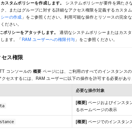
）カスタムポリシーを作成します。
システムポリシーが要件を満たさ
ック、またはグループに対する詳細なアクセス権限を定義するカスタ
リシーの作成
」をご参照ください。利用可能な操作とリソースの完全
照ください。
ーにポリシーをアタッチします。
適切なシステムポリシーまたはカスタム
チします。「
RAM ユーザーへの権限付与
」をご参照ください。
クセス権限
 MQTT コンソールの
概要
ページには、ご利用のすべてのインスタンスの
アクセスするには、RAM ユーザーに以下の操作を許可する必要があり
必要な操作対象
[概要]
ページおよびインスタ
ta
るホームページの表示
[概要]
ページでのインスタン
stance