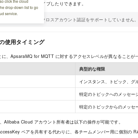
o click the cloud
シュまたはサブスクライブしたりできます。
the drop-down list to go
ud service.
araMQ for MQTT は、クロスアカウント認証をサポートしていません
ーの使用タイミング
、ApsaraMQ for MQTT に対するアクセスレベルが異なること
典型的な権限
インスタンス、トピック、グ
特定のトピックへのメッセー
ー
特定のトピックからのメッセ
、Alibaba Cloud アカウント所有者は以下の操作が可能です。
AccessKey ペアを共有する代わりに、各チームメンバー用に個別の 