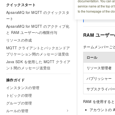
documentation. You can als
セージをパブリッ
クイックスタート
service name at the top of 
to the homepage of the clo
ApsaraMQ for MQTT のクイックスタ
説明
Aps
ート
ApsaraMQ for MQTT のアクティブ化
と RAM ユーザーへの権限付与
RAM ユーザ
リソースの作成
チームメンバーごとに
MQTT クライアントとバックエンドア
プリケーション間のメッセージ送受信
ロール
Java SDK を使用した MQTT クライア
ント間のメッセージ送受信
リソース管理者
パブリッシャー
操作ガイド
インスタンスの管理
サブスクライバ
トピックの管理
RAM を使用すると
グループの管理
アカウントの 
ルールの管理