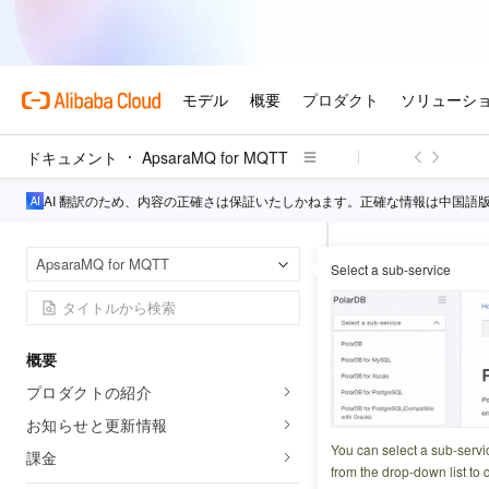
ドキュメント
ApsaraMQ for MQTT
AI 翻訳のため、内容の正確さは保証いたしかねます。正確な情報は中国語
Apsa
ホームページ
ApsaraMQ for MQTT
Select a sub-service
RAM ユ
概要
更新日時
2026-03-11 1
プロダクトの紹介
Alibaba Cloud
お知らせと更新情報
Management
You can select a sub-servi
課金
from the drop-down list to q
ーザーは、コンソール