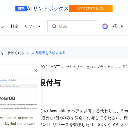
版をご参照ください。
人力翻訳を依頼する
raMQ for MQTT
ApsaraMQ for MQTT
セキュリティとコンプライアンス
R
ーザーへの権限付与
9:45:23
 アカウント (root ユーザー) の AccessKey ペアを共有する代わりに、Resou
 (RAM) ユーザーを作成し、必要な権限のみを個別に付与してください。権
ce, module, or feature
uickly find the relevant
で ApsaraMQ for MQTT リソースを管理したり、SDK や AP