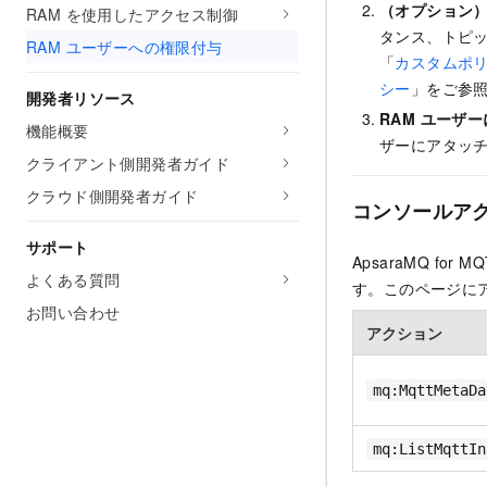
（オプション
RAM を使用したアクセス制御
タンス、トピ
RAM ユーザーへの権限付与
「
カスタムポ
シー
」をご参
開発者リソース
RAM ユーザ
機能概要
ザーにアタッ
クライアント側開発者ガイド
クラウド側開発者ガイド
コンソールア
サポート
ApsaraMQ for
よくある質問
す。このページに
お問い合わせ
アクション
mq:MqttMetaDa
mq:ListMqttIn