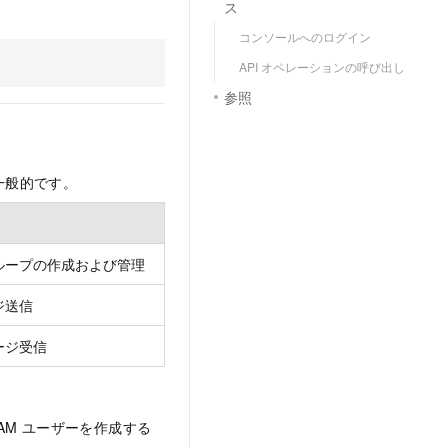
ス
コンソールへのログイン
。
API オペレーションの呼び出し
参照
が一般的です。
ループの作成および管理
ジ送信
ージ受信
RAM ユーザーを作成する