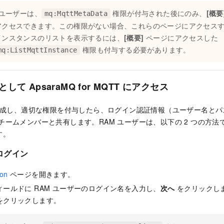
 ユーザーは、
権限が付与された後にのみ、
[概要
mq:MqttMetaData
アクセスできます。この権限がない場合、これらのページにアクセス
インスタンスのリストを表示するには、
[概要]
ページにアクセスした
権限も付与する必要があります。
mq:ListMqttInstance
して ApsaraMQ for MQTT にアクセス
を作成し、適切な権限を付与したら、ログイン認証情報（ユーザー名と
アをチームメンバーと共有します。RAM ユーザーは、以下の 2 つの方法で Aps
す。
ログイン
on
ページを開きます。
ールドに RAM ユーザーのログイン名を入力し、
次へ
をクリックし
をクリックします。