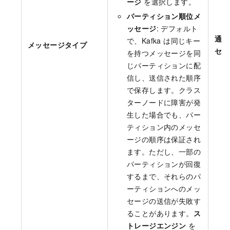
ージ
を選択します。
パーティション順位メ
ッセージ
: デフォルト
通常
で、Kafka は同じキー
メッセージタイプ
セー
を持つメッセージを同
じパーティションに配
信し、送信された順序
で保存します。クラス
ターノードに障害が発
生した場合でも、パー
ティション内のメッセ
ージの順序は保証され
ます。ただし、一部の
パーティションが回復
するまで、それらのパ
ーティションへのメッ
セージの送信が失敗す
ることがあります。
ス
トレージエンジン
を