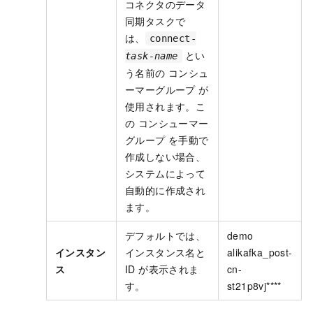
コネクタのデータ
同期タスクで
は、
connect-
とい
task-name
う名前の
コンシュ
ーマーグループ
が
使用されます。こ
の
コンシューマー
グループ
を手動で
作成しない場合、
システムによって
自動的に作成され
ます。
デフォルトでは、
demo
インスタン
インスタンス名と
alikafka_post-
ス
ID が表示されま
cn-
す。
st21p8vj****