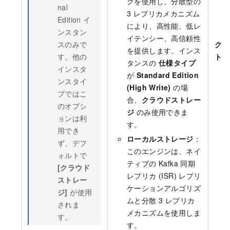
クを使用し、分散型の
nal
3 レプリカメカニズム
Edition イ
により、高性能、低レ
ンスタン
イテンシー、高信頼性
スのみで
クラ
を提供します。インス
す。他の
トレ
タンスの
仕様タイプ
インスタ
が
Standard Edition
ンスタイ
(High Write)
の場
プではこ
合、
クラウドストレー
のオプシ
ジ
のみ使用できま
ョンは利
す。
用でき
ローカルストレージ
：
ず、デフ
このエンジンは、ネイ
ォルトで
ティブの Kafka 同期
[クラウド
レプリカ (ISR) レプリ
ストレー
ケーションアルゴリズ
ジ]
が使用
ムと分散 3 レプリカ
されま
メカニズムを使用しま
す。
す。