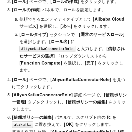
[ロール]
ページで、
[ロールの作成]
をクリックします。
[ロールの作成]
パネルで、ロールを設定します。
信頼できるエンティティタイプとして
[Alibaba Cloud
サービス]
を選択し、
[次へ]
をクリックします。
[ロールタイプ]
セクションで、
[通常のサービスロール]
を選択します。
[ロール名]
に
と入力します。
[信頼され
AliyunKafkaConnectorRole
たサービスの選択]
ドロップダウンリストから
[Function Compute]
を選択し、
[完了]
をクリックし
ます。
[ロール]
ページで、
[AliyunKafkaConnectorRole]
を見つ
けてクリックします。
[AliyunKafkaConnectorRole]
詳細ページで、
[信頼ポリシ
ー管理]
タブをクリックし、
[信頼ポリシーの編集]
をクリッ
クします。
[信頼ポリシーの編集]
パネルで、スクリプト内の
fc
を
に置き換えて、
[OK]
をクリックします。
alikafka
変更を保存した後、
[AliyunKafkaConnectorRole]
の
[信