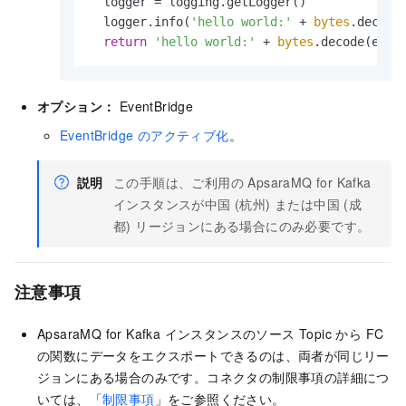
  logger = logging.getLogger()

  logger.info(
'hello world:'
 + 
bytes
.decode(
return
'hello world:'
 + 
bytes
.decode(even
オプション：
EventBridge
EventBridge のアクティブ化
。
説明
この手順は、ご利用の ApsaraMQ for Kafka
インスタンスが中国 (杭州) または中国 (成
都) リージョンにある場合にのみ必要です。
注意事項
ApsaraMQ for Kafka
インスタンスのソース Topic から
FC
の関数にデータをエクスポートできるのは、両者が同じリー
ジョンにある場合のみです。コネクタの制限事項の詳細につ
いては、「
制限事項
」をご参照ください。