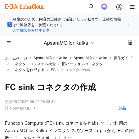
AI 翻訳のため、内容の正確さは保証いたしかねます。正確な情報
は中国語版をご参照ください。
人力翻訳を依頼する
ApsaraMQ for Kafka
ApsaraMQ for Kafka
ApsaraMQ for Kafka
操作ガイド
ホームページ
コネクタエコシステム統合
旧バージョンのコネクタ
コネクタを作成する
FC sink コネクタの作成
FC sink コネクタの作成
更新日時
2026-06-22 09:38:34
Copy as MD
製品
Function Compute (FC) sink コネクタを作成して、ご利用の
ApsaraMQ for Kafka
インスタンスのソース Topic から FC の関
数にデータをエクスポートします。