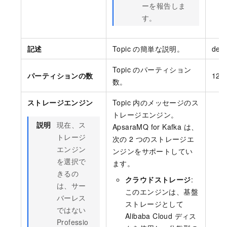
ーを報告しま
す。
記述
Topic の簡単な説明。
demo
Topic のパーティション
パーティションの数
12
数。
ストレージエンジン
Topic 内のメッセージのス
トレージエンジン。
説明
現在、ス
ApsaraMQ for Kafka
は、
トレージ
次の 2 つのストレージエ
エンジン
ンジンをサポートしてい
を選択で
ます。
きるの
クラウドストレージ
:
は、サー
このエンジンは、基盤
バーレス
ストレージとして
ではない
Alibaba Cloud ディス
Professio