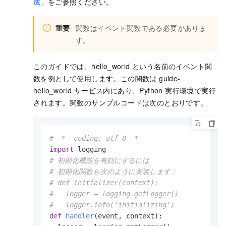
成
」をご参照ください。
重要
関数はイベント関数である必要がありま
す。
このガイドでは、hello_world という名前のイベント関
数を例として使用します。この関数は guide-
hello_world サービス内にあり、Python 実行環境で実行
されます。関数のサンプルコードは次のとおりです。
# -*- coding: utf-8 -*-
import
# 初期化機能を有効にするには
# 初期化関数を次のように実装します：
# def initializer(context):
#   logger = logging.getLogger()
#   logger.info('initializing')
def
handler
(
event, context
):
