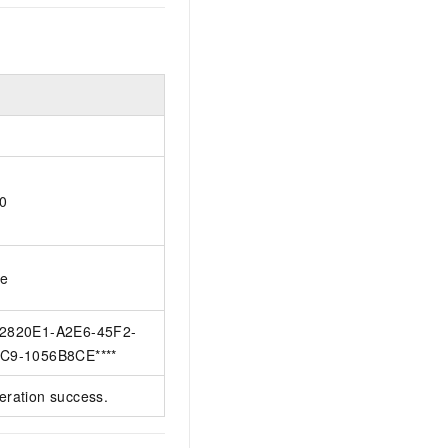
0
ue
2820E1-A2E6-45F2-
C9-1056B8CE****
eration success.