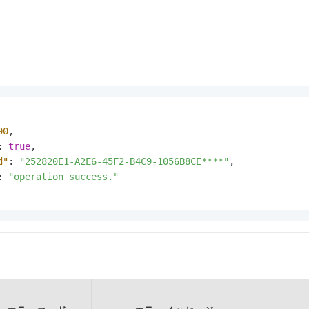
00
,
:
true
,
d"
:
"252820E1-A2E6-45F2-B4C9-1056B8CE****"
,
:
"operation success."