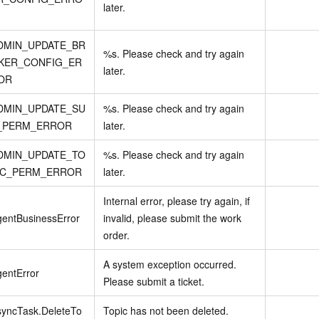
later.
DMIN_UPDATE_BR
%s. Please check and try again
KER_CONFIG_ER
later.
OR
DMIN_UPDATE_SU
%s. Please check and try again
_PERM_ERROR
later.
DMIN_UPDATE_TO
%s. Please check and try again
IC_PERM_ERROR
later.
Internal error, please try again, if
entBusinessError
invalid, please submit the work
order.
A system exception occurred.
entError
Please submit a ticket.
syncTask.DeleteTo
Topic has not been deleted.