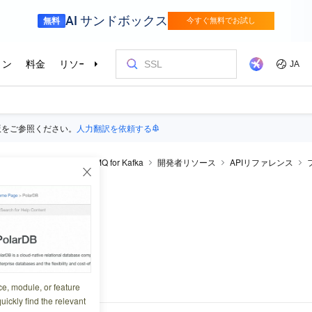
版をご参照ください。
人力翻訳を依頼する
aMQ for Kafka
ApsaraMQ for Kafka
開発者リソース
APIリファレンス
eopenInstance
stance
2:19:48
動します。
ce, module, or feature
uickly find the relevant