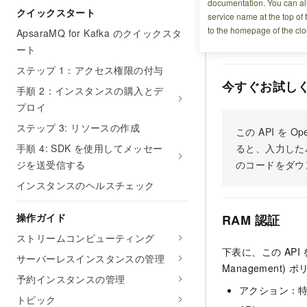
documentation. You can als
操作説明
クイックスタート
service name at the top of 
to the homepage of the clo
ApsaraMQ for Kafka のクイックスタ
You can call this 
ート
ステップ 1：アクセス権限の付与
今すぐお試し
手順 2：インスタンスの購入とデ
プロイ
ステップ 3: リソースの作成
この API を
手順 4: SDK を使用してメッセー
ると、入力した
ジを送受信する
のコードをダウ
インスタンスのヘルスチェック
操作ガイド
RAM 認証
ストリームコンピューティング
下表に、この API
サーバーレスインスタンスの管理
Managemen
予約インスタンスの管理
アクション：
トピック