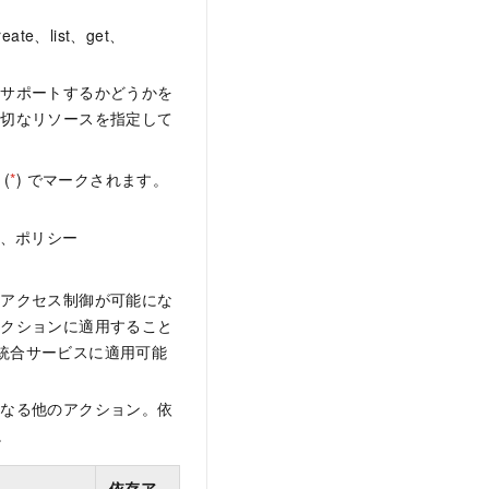
、list、get、
をサポートするかどうかを
適切なリソースを指定して
(
*
) でマークされます。
れ、ポリシー
なアクセス制御が可能にな
アクションに適用すること
M 統合サービスに適用可能
となる他のアクション。依
。
依存ア