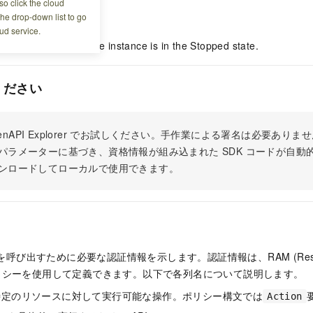
o click the cloud
the drop-down list to go
ud service.
operation only when the instance is in the Stopped state.
ください
 OpenAPI Explorer でお試しください。手作業による署名は必要あ
パラメーターに基づき、資格情報が組み込まれた SDK コードが自動
ンロードしてローカルで使用できます。
 を呼び出すために必要な認証情報を示します。認証情報は、RAM (Resour
t) ポリシーを使用して定義できます。以下で各列名について説明します。
特定のリソースに対して実行可能な操作。ポリシー構文では
Action