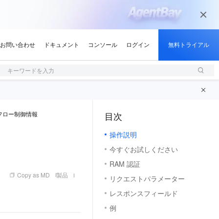
キーワードを入力
フロー制御情報
目次
（1, M）
操作説明
今すぐお試しください
RAM 認証
Copy as MD
製品
リクエストパラメーター
レスポンスフィールド
例