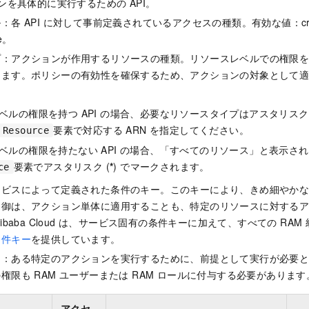
ョンを具体的に実行するための API。
各 API に対して事前定義されているアクセスの種類。有効な値：create
te。
プ：アクションが作用するリソースの種類。リソースレベルでの権限
きます。ポリシーの有効性を確保するため、アクションの対象として
ベルの権限を持つ API の場合、必要なリソースタイプはアスタリスク 
要素で対応する ARN を指定してください。
Resource
ベルの権限を持たない API の場合、「すべてのリソース」と表示さ
要素でアスタリスク (
*
) でマークされます。
ce
ービスによって定義された条件のキー。このキーにより、きめ細やか
制御は、アクション単体に適用することも、特定のリソースに対する
ibaba Cloud は、サービス固有の条件キーに加えて、すべての RA
条件キー
を提供しています。
ン：ある特定のアクションを実行するために、前提として実行が必要
権限も RAM ユーザーまたは RAM ロールに付与する必要があります
アクセ