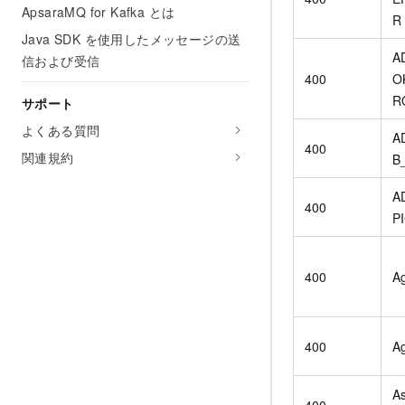
ApsaraMQ for Kafka とは
R
Java SDK を使用したメッセージの送
A
信および受信
400
O
R
サポート
よくある質問
A
400
関連規約
B
A
400
P
400
Ag
400
Ag
A
400