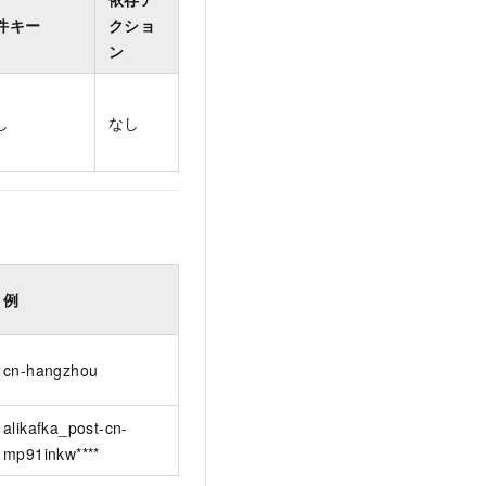
件キー
クショ
ン
し
なし
例
cn-hangzhou
alikafka_post-cn-
mp91inkw****