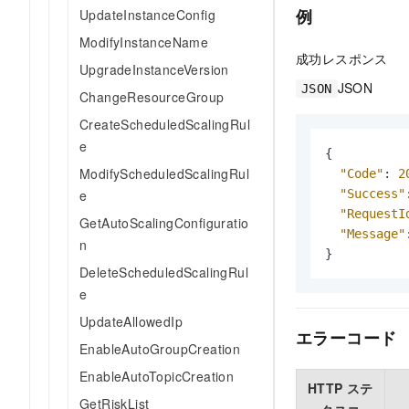
例
UpdateInstanceConfig
ModifyInstanceName
成功レスポンス
UpgradeInstanceVersion
JSON
JSON
ChangeResourceGroup
CreateScheduledScalingRul
e
{
ModifyScheduledScalingRul
"Code"
:
2
"Success"
e
"RequestI
GetAutoScalingConfiguratio
"Message"
n
}
DeleteScheduledScalingRul
e
UpdateAllowedIp
エラーコード
EnableAutoGroupCreation
EnableAutoTopicCreation
HTTP ステ
GetRiskList