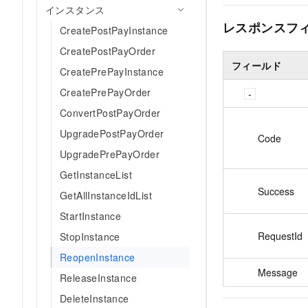
インスタンス
レスポンスフ
CreatePostPayInstance
CreatePostPayOrder
フィールド
CreatePrePayInstance
CreatePrePayOrder
ConvertPostPayOrder
UpgradePostPayOrder
Code
UpgradePrePayOrder
GetInstanceList
Success
GetAllInstanceIdList
StartInstance
RequestId
StopInstance
ReopenInstance
Message
ReleaseInstance
DeleteInstance