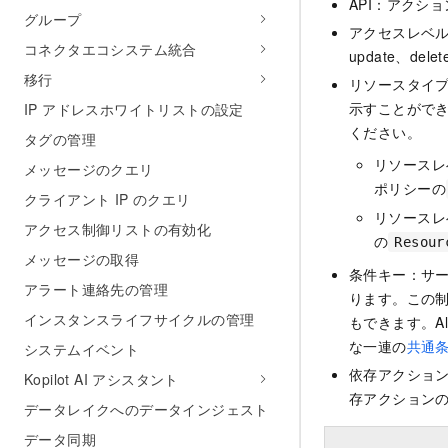
API：アクシ
グループ
アクセスレベル：
コネクタエコシステム統合
update、dele
移行
リソースタイ
示すことがで
IP アドレスホワイトリストの設定
ください。
タグの管理
リソースレ
メッセージのクエリ
ポリシーの
クライアント IP のクエリ
リソースレ
アクセス制御リストの有効化
の
Resour
メッセージの取得
条件キー：サ
アラート連絡先の管理
ります。この
インスタンスライフサイクルの管理
もできます。Al
な一連の
共通
システムイベント
依存アクショ
Kopilot AI アシスタント
存アクションの
データレイクへのデータインジェスト
データ同期