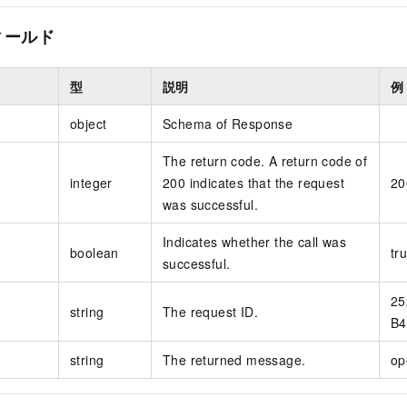
ィールド
型
説明
例
object
Schema of Response
The return code. A return code of
integer
200 indicates that the request
20
was successful.
Indicates whether the call was
boolean
tr
successful.
25
string
The request ID.
B4
string
The returned message.
op