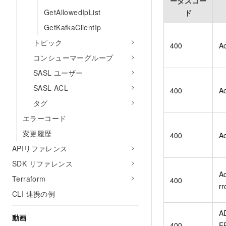
ータスコー
GetAllowedIpList
ド
GetKafkaClientIp
トピック
400
Ac
コンシューマーグループ
SASL ユーザー
SASL ACL
400
Ac
タグ
エラーコード
変更履歴
400
Ac
APIリファレンス
SDK リファレンス
Ac
Terraform
400
rr
CLI 連携の例
A
動画
400
E