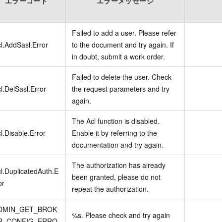
エラーコード
エラーメッセージ
Failed to add a user. Please refer
l.AddSasl.Error
to the document and try again. If
in doubt, submit a work order.
Failed to delete the user. Check
l.DelSasl.Error
the request parameters and try
again.
The Acl function is disabled.
l.Disable.Error
Enable it by referring to the
documentation and try again.
The authorization has already
l.DuplicatedAuth.E
been granted, please do not
or
repeat the authorization.
DMIN_GET_BROK
%s. Please check and try again
R_CONFIG_ERRO