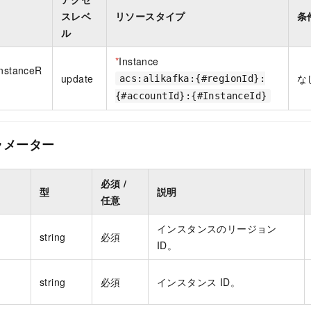
スレベ
リソースタイプ
条
ル
*
Instance
InstanceR
update
な
acs:alikafka:{#regionId}:
{#accountId}:{#InstanceId}
ラメーター
必須 /
型
説明
任意
インスタンスのリージョン
string
必須
ID。
string
必須
インスタンス ID。