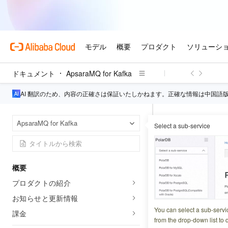
ドキュメント
ApsaraMQ for Kafka
AI 翻訳のため、内容の正確さは保証いたしかねます。正確な情報は中国語
Apsar
ホームページ
ApsaraMQ for Kafka
Select a sub-service
インスタンス
R
ReopenIn
概要
プロダクトの紹介
更新日時
2026-06-10 1
お知らせと更新情報
インスタンスを起
You can select a sub-servi
課金
from the drop-down list to q