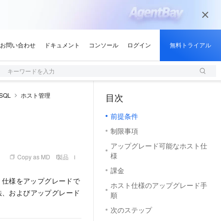
キーワードを入力
ySQL
ホスト管理
目次
（1, M）
前提条件
制限事項
アップグレード可能なホスト仕
様
Copy as MD
製品
課金
スト仕様をアップグレードで
ホスト仕様のアップグレード手
法、およびアップグレード
順
次のステップ