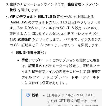
左側のナビゲーションウィンドウで、
接続管理
>
ドメイン
接続
を選択します。
VIP のデフォルト SSL/TLS 設定
ページの右上隅にある
[Anti-DDoS のデフォルトの SSL/TLS 設定] をクリックしま
す。[Anti-DDoS のデフォルトの SSL/TLS 設定] パネルで、
管理する Anti-DDoS インスタンスの IP アドレスを見つけ、
列の
変更
操作
をクリックします。 パネルで、インスタンス
の SSL 証明書と TLS セキュリティポリシーを変更します。
SSL 証明書を選択 :
手動アップロード
：このオプションを選択した場合
は、
証明書名 :
パラメーターを設定し、証明書ファ
イルと秘密鍵ファイルの内容をコピーして
証明書フ
ァイル
フィールドと
プライベートキー
フィールド
に貼り付ける必要があります。
説明
証明書ファイルが PEM、CER、
または CRT 形式の場合は、テキ