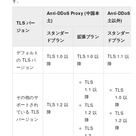
す。
Anti-DDoS Proxy (中国本
Anti-DDoS 
土)
土以外)
TLS バー
ジョン
スタンダー
スタンダー
拡張プラン
ドプラン
ドプラン
デフォルト
TLS 1.0 以
TLS 1.0 以
TLS 1.1 以
の TLS バ
降
降
降
ージョン
TLS
1.1 以
TLS
降
その他のサ
1.0 以
ポートされ
TLS 1.2 以
降
TLS
ている TLS
降
1.2 以
TLS
バージョン
降
1.2 以
降
TLS
1.3