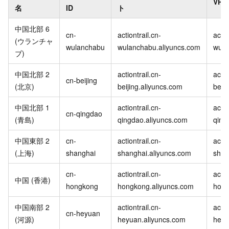
VP
名
ID
ト
中国北部 6
cn-
actiontrail.cn-
actio
(ウランチャ
wulanchabu
wulanchabu.aliyuncs.com
wula
ブ)
中国北部 2
actiontrail.cn-
actio
cn-beijing
(北京)
beijing.aliyuncs.com
beij
中国北部 1
actiontrail.cn-
actio
cn-qingdao
(青島)
qingdao.aliyuncs.com
qing
中国東部 2
cn-
actiontrail.cn-
actio
(上海)
shanghai
shanghai.aliyuncs.com
shan
cn-
actiontrail.cn-
actio
中国 (香港)
hongkong
hongkong.aliyuncs.com
hong
中国南部 2
actiontrail.cn-
actio
cn-heyuan
(河源)
heyuan.aliyuncs.com
heyu