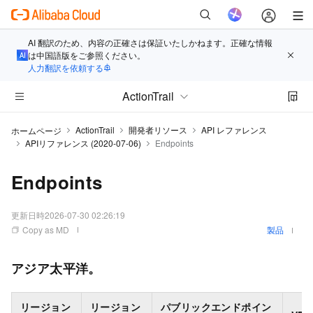
AI 翻訳のため、内容の正確さは保証いたしかねます。正確な情報
は中国語版をご参照ください。
人力翻訳を依頼する
ActionTrail
ActionTrail
開発者リソース
API レファレンス
ホームページ
APIリファレンス (2020-07-06)
Endpoints
Endpoints
更新日時
2026-07-30 02:26:19
Copy as MD
製品
アジア太平洋。
リージョン
リージョン
パブリックエンドポイン