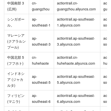
中国南部 3
cn-
actiontrail.cn-
actio
(広州)
guangzhou
guangzhou.aliyuncs.com
guan
シンガポー
ap-
actiontrail.ap-southeast-
actio
ル。
southeast-1
1.aliyuncs.com
sout
マレーシア
ap-
actiontrail.ap-southeast-
actio
(クアラルン
southeast-3
3.aliyuncs.com
sout
プール)
中国北部 5
cn-
actiontrail.cn-
actio
(フフホト)
huhehaote
huhehaote.aliyuncs.com
huhe
インドネシ
ap-
actiontrail.ap-southeast-
actio
ア (ジャカ
southeast-5
5.aliyuncs.com
sout
ルタ)
フィリピン
ap-
actiontrail.ap-southeast-
actio
(マニラ)
southeast-6
6.aliyuncs.com
sout