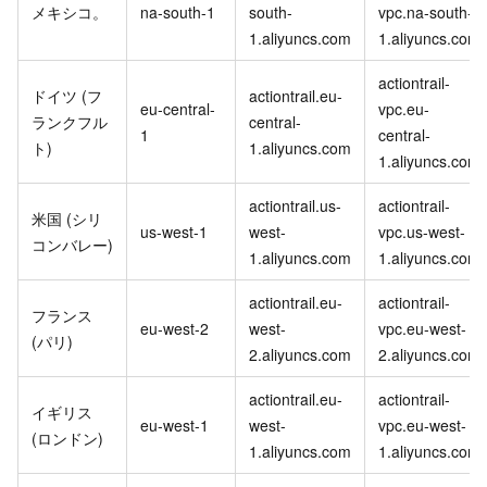
メキシコ。
na-south-1
south-
vpc.na-south-
1.aliyuncs.com
1.aliyuncs.com
actiontrail-
ドイツ (フ
actiontrail.eu-
eu-central-
vpc.eu-
ランクフル
central-
1
central-
ト)
1.aliyuncs.com
1.aliyuncs.com
actiontrail.us-
actiontrail-
米国 (シリ
us-west-1
west-
vpc.us-west-
コンバレー)
1.aliyuncs.com
1.aliyuncs.com
actiontrail.eu-
actiontrail-
フランス
eu-west-2
west-
vpc.eu-west-
(パリ)
2.aliyuncs.com
2.aliyuncs.com
actiontrail.eu-
actiontrail-
イギリス
eu-west-1
west-
vpc.eu-west-
(ロンドン)
1.aliyuncs.com
1.aliyuncs.com