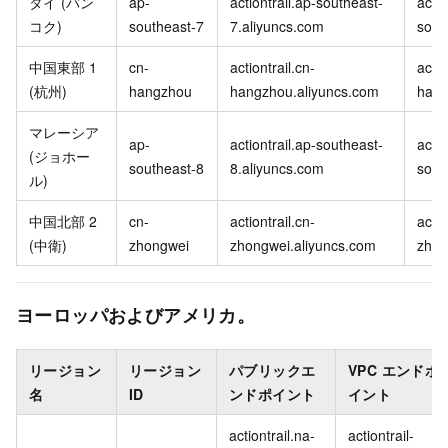
タイ (バン
ap-
actiontrail.ap-southeast-
actio
コク)
southeast-7
7.aliyuncs.com
sout
中国東部 1
cn-
actiontrail.cn-
actio
(杭州)
hangzhou
hangzhou.aliyuncs.com
hang
マレーシア
ap-
actiontrail.ap-southeast-
actio
(ジョホー
southeast-8
8.aliyuncs.com
sout
ル)
中国北部 2
cn-
actiontrail.cn-
actio
(中衛)
zhongwei
zhongwei.aliyuncs.com
zhon
ヨーロッパおよびアメリカ。
リージョン
リージョン
パブリックエ
VPC エンドポ
名
ID
ンドポイント
イント
actiontrail.na-
actiontrail-