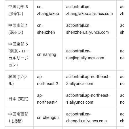
中国北部 3
cn-
actiontrail.cn-
actio
(張家口)
zhangjiakou
zhangjiakou.aliyuncs.com
zhan
中国南部 1
cn-
actiontrail.cn-
actio
(深セン)
shenzhen
shenzhen.aliyuncs.com
shen
中国東部 5
(南京 - ロー
actiontrail.cn-
actio
cn-nanjing
カルリージ
nanjing.aliyuncs.com
nanj
ョン)
韓国 (ソウ
ap-
actiontrail.ap-northeast-
actio
ル)
northeast-2
2.aliyuncs.com
nort
ap-
actiontrail.ap-northeast-
actio
日本 (東京)
northeast-1
1.aliyuncs.com
nort
中国南西部
actiontrail.cn-
actio
cn-chengdu
1 (成都)
chengdu.aliyuncs.com
chen