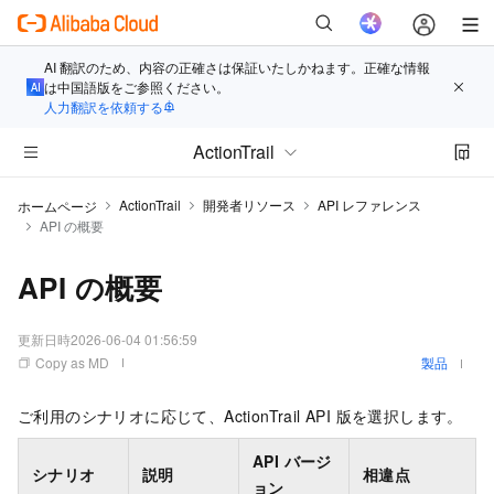
AI 翻訳のため、内容の正確さは保証いたしかねます。正確な情報
は中国語版をご参照ください。
人力翻訳を依頼する
ActionTrail
ActionTrail
開発者リソース
API レファレンス
ホームページ
API の概要
API の概要
更新日時
2026-06-04 01:56:59
Copy as MD
製品
ご利用のシナリオに応じて、ActionTrail API 版を選択します。
API バージ
シナリオ
説明
相違点
ョン