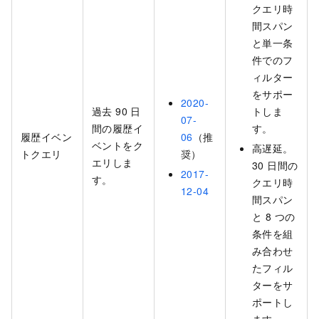
クエリ時
間スパン
と単一条
件でのフ
ィルター
をサポー
2020-
過去 90 日
トしま
07-
間の履歴イ
す。
履歴イベン
06
（推
ベントをク
高遅延。
トクエリ
奨）
エリしま
30 日間の
2017-
す。
クエリ時
12-04
間スパン
と 8 つの
条件を組
み合わせ
たフィル
ターをサ
ポートし