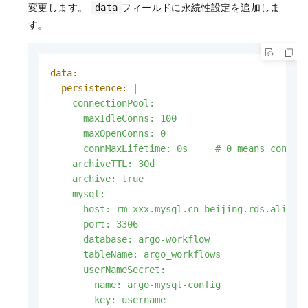
変更します。
フィールドに永続性設定を追加しま
data
す。
data:
persistence:
|

    connectionPool:

      maxIdleConns: 100

      maxOpenConns: 0

      connMaxLifetime: 0s     # 0 means connect
    archiveTTL: 30d

    archive: true

    mysql:

      host: rm-xxx.mysql.cn-beijing.rds.aliyunc
      port: 3306

      database: argo-workflow

      tableName: argo_workflows

      userNameSecret:

        name: argo-mysql-config

        key: username
