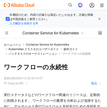
AI 翻訳のため、内容の正確さは保証いたしかねます。正確な情報
は中国語版をご参照ください。
人力翻訳を依頼する
Container Service for Kubernetes
Container Service for Kubernetes
ホームページ
Kubernetes クラスタのユーザーガイド
操作ガイド
バッチタスクのオーケストレーション
ワークフローの永続性
ワークフローの永続性
更新日時
2024-12-25 05:15:07
Copy as MD
製品
実行ステータスなどのワークフロー関連のリソースは、定期的
に削除されます。 ワークフローの履歴を分析および追跡するた
めに、データベース内のワークロード永続化のための永続化ポ