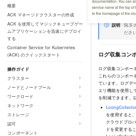
documentation. You can als
(ACK) は Sim
概要
service name at the top of 
ます。
to the homepage of the clo
ACK マネージドクラスターの作成
ACK を使用してマジックキューブゲー
説明
SLS
ムアプリケーションを迅速にデプロイ
ださ
する
Container Service for Kubernetes
ログ収集コン
(ACK) のクイックスタート
ログ収集コンポーネ
操作ガイド
これらのコンポー
クラスター
ています。ログデー
ノードとノードプール
エリ機能を使用し
ワークロード
を削減できます。
ネットワーク
LoongCollector
ストレージ
を使用すると、Ali
クラウドプロバ
認可
ドを変更する
コンポーネント