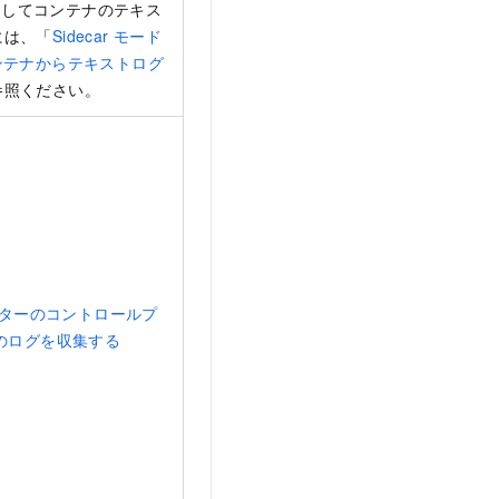
を使用してコンテナのテキス
には、「
Sidecar モード
s コンテナからテキストログ
参照ください。
スターのコントロールプ
のログを収集する