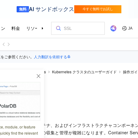
版をご参照ください。
人力翻訳を依頼する
iner Service for Kubernetes
Kubernetes クラスタのユーザーガイド
操作ガイ
0:41:51
プリケーション、コンテナ、およびインフラストラクチャコンポーネ
ce, module, or feature
するため、ログの収集と管理が複雑になります。Container Service fo
uickly find the relevant