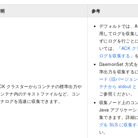
説明
参考
デフォルトでは、A
用してログを収集
ずにログを行ごと
いては、「
ACK 
ログを収集する
」
DaemonSet 
準出力を収集する
ード (旧バージョン) 
ACK クラスターからコンテナの標準出力や
テナから stdout と
コンテナ内のテキストファイルなど、コン
ご参照ください。
テナログを迅速に収集できます。
収集ノード上のコ
Java アプリケ
集できます。詳細
グを SLS に収集す
い。