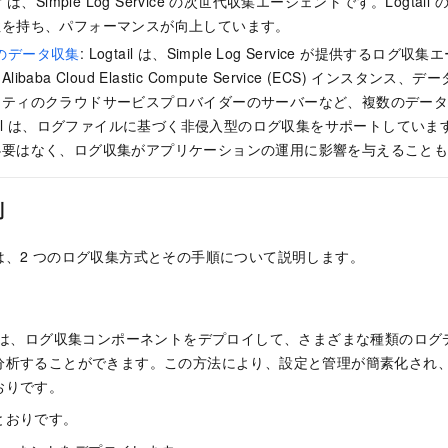
ctor は、Simple Log Service の次世代収集エージェントです。Logt
性を持ち、パフォーマンスが向上しています。
ースのデータ収集
: Logtail は、Simple Log Service が提供するログ収
baba Cloud Elastic Compute Service (ECS) インスタ
ーティのクラウドサービスプロバイダーのサーバーなど、複数のデー
tail は、ログファイルに基づく非侵入型のログ収集をサポートしてい
必要はなく、ログ収集がアプリケーションの運用に影響を与えること
則
は、2 つのログ収集方式とその手順について説明します。
では、ログ収集コンポーネントをデプロイして、さまざまな種類のログデ
分析することができます。この方法により、設定と管理が簡素化され
おりです。
とおりです。