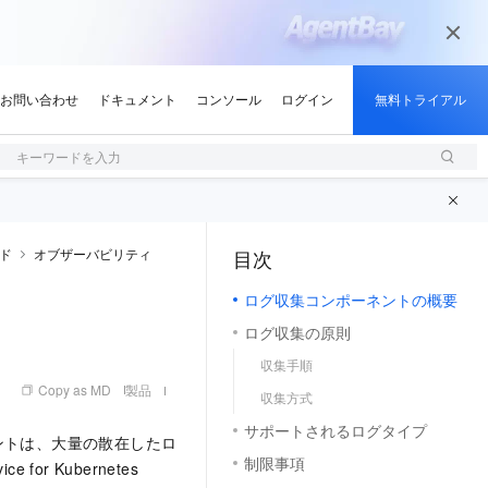
キーワードを入力
ド
オブザーバビリティ
目次
（1, M）
ログ収集コンポーネントの概要
ログ収集の原則
収集手順
Copy as MD
製品
収集方式
サポートされるログタイプ
ントは、大量の散在したロ
制限事項
r Kubernetes