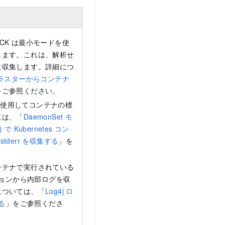
CK は最小モードを使
します。これは、解析せ
に収集します。詳細につ
クラスターからコンテナ
をご参照ください。
方式を使用してコンテナの標
には、「
DaemonSet モ
で Kubernetes コン
 stderr を収集する
」を
ンテナで実行されている
ーションから内部ログを収
については、「
Log4j ロ
る
」をご参照くださ