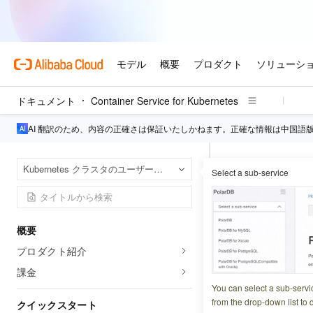
ドキュメント
Container Service for Kubernetes
AI 翻訳のため、内容の正確さは保証いたしかねます。正確な情報は中国語
Conta
ホームページ
Kubernetes クラスタのユーザーガイド
Select a sub-service
ログ管理
ログ管理
概要
プロダクト紹介
更新日時
2026-04-09 2
課金
クラスター内のア
You can select a sub-servi
グデータを継続的に生成
from the drop-down list to q
クイックスタート