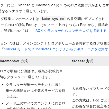
クラスターには、Sidecar と DaemonSet の 2 つのログ収集方式が
異なるシナリオに適しています。
t: ログ収集コンポーネントは
名前空間にデプロイされ、Da
kube-system
ードのログ収集 Pod は、そのノード上のすべての Pod から、標
す。詳細については、「
ACK クラスターからコンテナログを収集する
ョン Pod は、メインコンテナとログボリュームを共有するログ収
、「
Sidecar モードで Kubernetes コンテナからテキストログを収集
DaemonSet 方式
Sidecar 方式
ログが明確に分類され、機能が比較的単
純なクラスターに適しています。
クラスターが単一のテナントに属し、
大規模なハイブリッド
単一の機能または少数のサービスを持
す。
つ場合。
この方式は、Pod ご
ノード上のすべてのコンテナに同じロ
が必要な場合に役立ち
グ収集設定を使用したい場合。