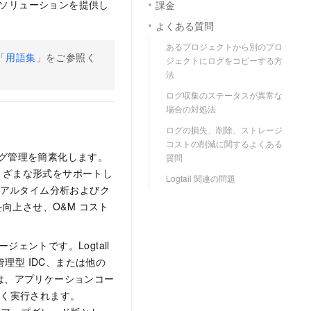
素化するソリューションを提供し
課金
よくある質問
あるプロジェクトから別のプロ
「
用語集
」をご参照く
ジェクトにログをコピーする方
法
ログ収集のステータスが異常な
場合の対処法
ログの損失、削除、ストレージ
コストの削減に関するよくある
ログ管理を簡素化します。
質問
まざまな形式をサポートし
Logtail 関連の問題
リアルタイム分析およびク
向上させ、O&M コスト
集エージェントです。Logtail
、自己管理型 IDC、または他の
 は、アプリケーションコー
なく実行されます。