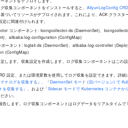
ポーネントをデプロイします。
ログ収集コンポーネントをインストールすると、
AliyunLogConfig CR
づいてリソースがデプロイされます。これにより、ACK クラスター内の Al
収集設定に関連付けられます。
ector コンポーネント: loongcollector-ds (DaemonSet)、loongcollecto
t)、alibaba-log-configuration (ConfigMap)
ンポーネント: logtail-ds (DaemonSet)、alibaba-log-controller (Deplo
ion (ConfigMap)
設定します。収集設定を作成します。ログ収集コンポーネントはこの
RD 設定、または環境変数を使用してログ収集を設定できます。詳細
ンテナログを収集する
」、「
DaemonSet モード (旧バージョン) で Ku
derr を収集する
」、および「
Sidecar モードで Kubernetes コン
ください。
 に報告します。ログ収集コンポーネントはログデータをリアルタイムで 