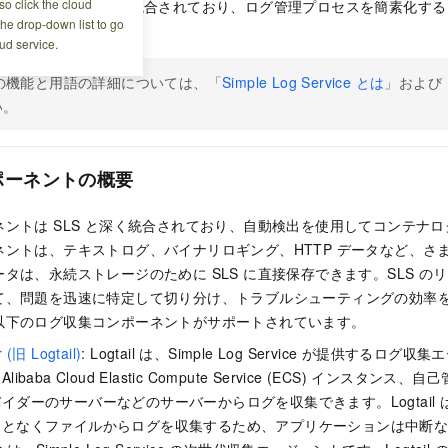
o click the cloud
ple Log Service (SLS) と統合されており、ログ管理プロセスを簡
the drop-down list to go
ud service.
 の機能と用語の詳細については、「
Simple Log Service とは
」および
い。
ポーネントの概要
ントは SLS と深く統合されており、自動検出を使用してコンテナ
ネントは、テキストログ、バイナリロギング、HTTP データなど、さ
タは、永続ストレージのために SLS に直接保存できます。SLS の
て、問題を迅速に特定して切り分け、トラブルシューティングの効率を
以下のログ収集コンポーネントがサポートされています。
 (旧 Logtail)
: Logtail は、Simple Log Service が提供するログ収
baba Cloud Elastic Compute Service (ECS) インスタンス
イダーのサーバーなどのサーバーからログを収集できます。Logtail
ことなくファイルからログを収集するため、アプリケーションは中断