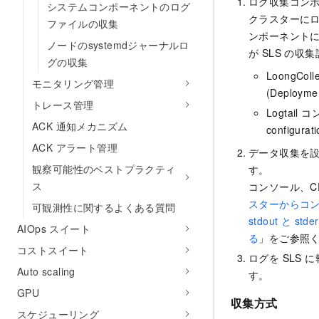
ログ収集コン
システムコンポーネントのログ
クラスターに
ファイルの収集
ンポーネントに基
ノードのsystemdジャーナルロ
が SLS の
グの収集
LoongColl
モニタリング管理
(Deploymen
トレース管理
Logtail コ
ACK 通知メカニズム
configurat
ACK アラート管理
データ収集を
観察可能性のベストプラクティ
す。
ス
コンソール、C
スターからコ
可観測性に関するよくある質問
stdout と st
AIOps スイート
る
」をご参照
コストスイート
ログを SLS
Auto scaling
す。
GPU
収集方式
スケジューリング