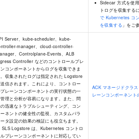
Sidecar 方式
トログを収集する
で Kubernete
を収集する
」をご
PI Server
、
kube-scheduler
、
kube-
ontroller-manager
、
cloud-controller-
anager
、Controlplane-Events、ALB
ngress Controller などのコントロールプレ
ーンコンポーネントからログを収集できま
。収集されたログは指定された Logstore
に送信されます。これにより、コントロー
ACK マネージドクラ
ルプレーンコンポーネントの実行状態の一
レーンコンポーネント
元管理と分析が容易になります。また、問
題の迅速なトラブルシューティング、コン
ポーネントの健全性の監視、カスタムパラ
メータ設定の効果の検証にも役立ちます。
 SLS Logstore は、Kubernetes コントロ
ールプレーンコンポーネントに対応してい