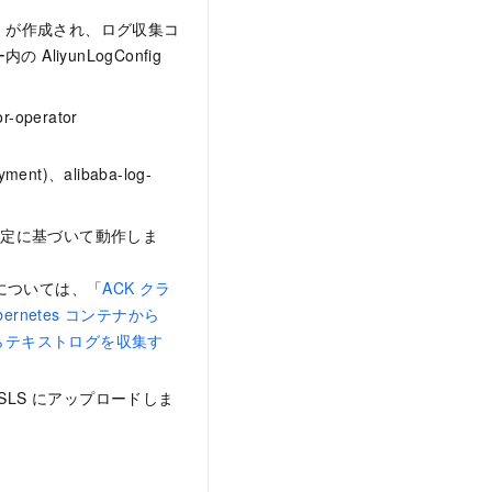
D
が作成され、ログ収集コ
iyunLogConfig
r-operator
yment)、alibaba-log-
設定に基づいて動作しま
については、「
ACK クラ
bernetes コンテナから
テナからテキストログを収集す
SLS にアップロードしま