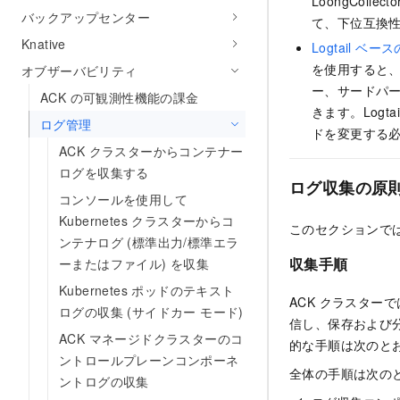
LoongColle
バックアップセンター
て、下位互換
Knative
Logtail ベ
を使用すると、Ali
オブザーバビリティ
ー、サードパ
ACK の可観測性機能の課金
きます。Log
ログ管理
ドを変更する
ACK クラスターからコンテナー
ログを収集する
ログ収集の原
コンソールを使用して
Kubernetes クラスターからコ
このセクションで
ンテナログ (標準出力/標準エラ
収集手順
ーまたはファイル) を収集
Kubernetes ポッドのテキスト
ACK クラスター
ログの収集 (サイドカー モード)
信し、保存および
ACK マネージドクラスターのコ
的な手順は次のと
ントロールプレーンコンポーネ
全体の手順は次の
ントログの収集