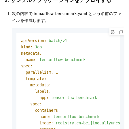
次の内容で tensorflow-benchmark.yaml という名前のファ
イルを作成します。
apiVersion:
batch/v1
kind:
Job
metadata:
name:
tensorflow-benchmark
spec:
parallelism:
1
template:
metadata:
labels:
app:
tensorflow-benchmark
spec:
containers:
-
name:
tensorflow-benchmark
image:
registry.cn-beijing.aliyuncs.co