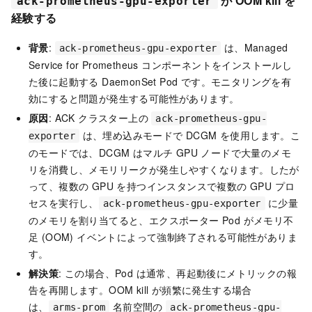
が OOM kill を
ack-prometheus-gpu-exporter
経験する
背景
:
は、Managed
ack-prometheus-gpu-exporter
Service for Prometheus コンポーネントをインストールし
た後に起動する DaemonSet Pod です。モニタリングを有
効にすると問題が発生する可能性があります。
原因
: ACK クラスター上の
ack-prometheus-gpu-
は、埋め込みモードで DCGM を使用します。こ
exporter
のモードでは、DCGM はマルチ GPU ノードで大量のメモ
リを消費し、メモリリークが発生しやすくなります。したが
って、複数の GPU を持つインスタンスで複数の GPU プロ
セスを実行し、
に少量
ack-prometheus-gpu-exporter
のメモリを割り当てると、エクスポーター Pod がメモリ不
足 (OOM) イベントによって強制終了される可能性がありま
す。
解決策
: この場合、Pod は通常、再起動後にメトリックの報
告を再開します。OOM kill が頻繁に発生する場合
は、
名前空間の
arms-prom
ack-prometheus-gpu-