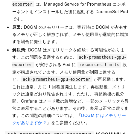
は、Managed Service for Prometheus コンポ
exporter
ーネントをインストールした後に起動する DaemonSet Pod
です。
原因:
DCGM のメモリリークは、実行時に DCGM が占有す
るメモリが正しく解放されず、メモリ使用量が継続的に増加
する場合に発生します。
解決策:
DCGM はメモリリークを経験する可能性がありま
す。この問題を回避するために、
ack-prometheus-gpu-
が実行される Pod に
設
exporter
resources.limits
定が構成されています。メモリ使用量が制限に達する
と、
が再起動します。
ack-prometheus-gpu-exporter
これは通常、月に 1 回程度発生します。再起動後、メトリ
ックは通常どおり報告されます。ただし、再起動後の数分
間、Grafana はノード数の急増など、一部のメトリックを異
常に表示することがあります。その後、表示は正常に戻りま
す。この問題の詳細については、「
DCGM にはメモリリー
クがありますか？
」をご参照ください。