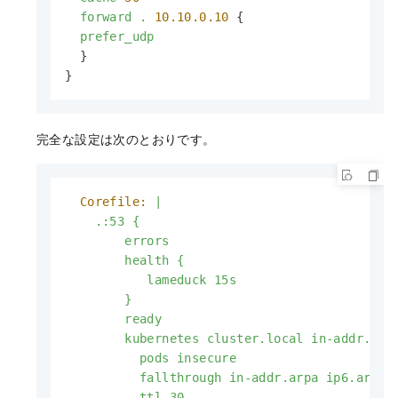
forward
.
10.10
.0
.10
 {

prefer_udp
  }

}
完全な設定は次のとおりです。
Corefile:
|

    .:53 {

        errors

        health {

           lameduck 15s

        }

        ready

        kubernetes cluster.local in-addr.arpa
          pods insecure

          fallthrough in-addr.arpa ip6.arpa

          ttl 30
