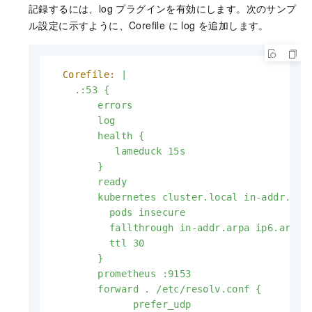
記録するには、log プラグインを有効にします。次のサンプ
ル設定に示すように、Corefile に
log
を追加します。
Corefile:
|

    .:53 {

        errors

        log

        health {

           lameduck 15s

        }

        ready

        kubernetes cluster.local in-addr.arpa
          pods insecure

          fallthrough in-addr.arpa ip6.arpa

          ttl 30

        }

        prometheus :9153

        forward . /etc/resolv.conf {

              prefer_udp
