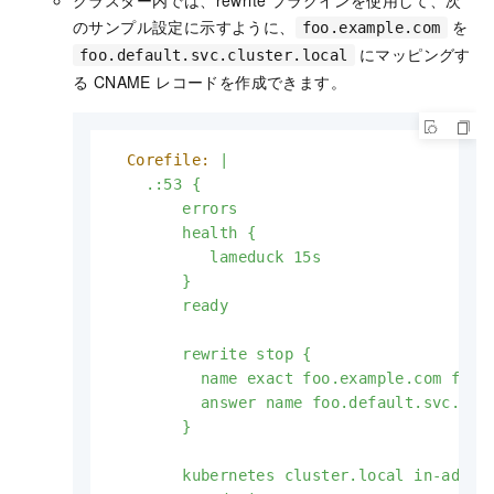
のサンプル設定に示すように、
を
foo.example.com
にマッピングす
foo.default.svc.cluster.local
る CNAME レコードを作成できます。
Corefile:
|

    .:53 {

        errors

        health {

           lameduck 15s

        }

        ready

        rewrite stop {

          name exact foo.example.com foo.d
          answer name foo.default.svc.clus
kubernetes
cluster.local
in-addr.