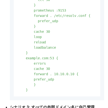
        }

        prometheus :9153

        forward . /etc/resolv.conf {

          prefer_udp

        }

        cache 30

        loop

        reload

        loadbalance

    }

    example.com:53 {

        errors

        cache 30

        forward . 10.10.0.10 {

        prefer_udp

        }

    }
シナリオ 3: すべての外部ドメイン名に自己管理