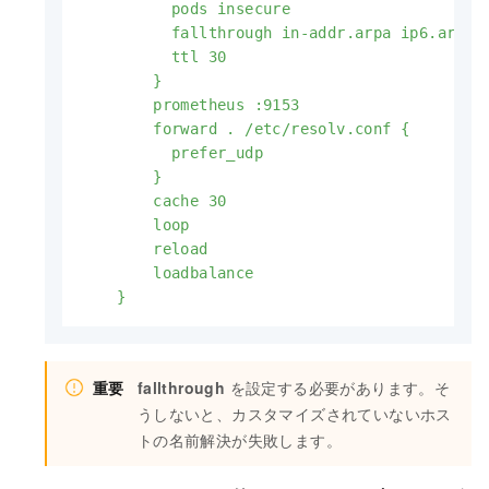
          pods insecure

          fallthrough in-addr.arpa ip6.arpa

          ttl 30

        }

        prometheus :9153

        forward . /etc/resolv.conf {

          prefer_udp

        }

        cache 30

        loop

        reload

        loadbalance

    }
重要
fallthrough
を設定する必要があります。そ
うしないと、カスタマイズされていないホス
トの名前解決が失敗します。