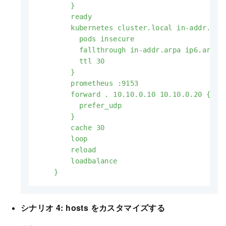
        }

        ready

        kubernetes cluster.local in-addr.arpa
          pods insecure

          fallthrough in-addr.arpa ip6.arpa

          ttl 30

        }

        prometheus :9153

        forward . 10.10.0.10 10.10.0.20 {

          prefer_udp

        }

        cache 30

        loop

        reload

        loadbalance

    }
シナリオ 4: hosts をカスタマイズする