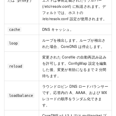
たは
)
エストは事前定義されたリゾルバー
proxy
(
/etc/resolv.conf
) に転送されます。デ
フォルトでは、ホストの
/etc/resolv.conf
設定が使用されます。
DNS キャッシュ。
cache
ループを検出します。ループが検出さ
loop
れた場合、CoreDNS は停止します。
変更された Corefile の自動再読み込み
を許可します。ConfigMap 設定を編集
reload
した後、変更が有効になるまで 2 分間
待ちます。
ラウンドロビン DNS ロードバランサー
です。応答内の A、AAAA、および MX
loadbalance
レコードの順序をランダム化できま
す。
CoreDNS v1.12.1 では multisocket プ