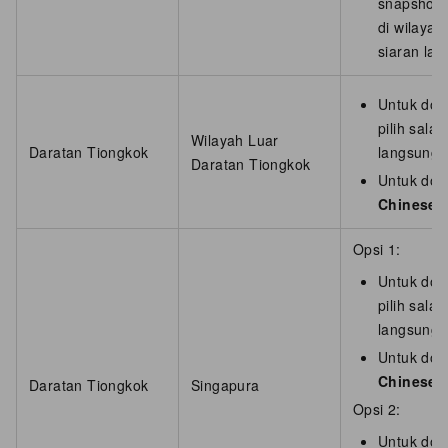
snapshott
di wilaya
siaran lan
Untuk dom
pilih sala
Wilayah Luar
Daratan Tiongkok
langsung 
Daratan Tiongkok
Untuk dom
Chinese 
Opsi 1:
Untuk dom
pilih sala
langsung 
Untuk dom
Chinese 
Daratan Tiongkok
Singapura
Opsi 2:
Untuk dom