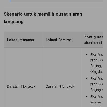
Skenario untuk memilih pusat siaran
langsung
Konfigurasi 
Lokasi streamer
Lokasi Pemirsa
akselerasi d
Jika Anda
produksi: 
Beijing, 
Qingdao.
Jika Anda
produksi: 
Daratan Tiongkok
Daratan Tiongkok
Beijing at
Jika And
layanan s