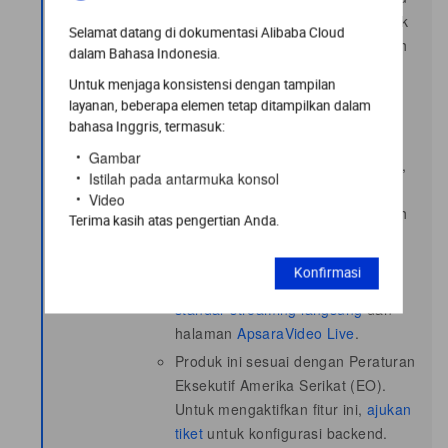
lintas. Anda dikenakan biaya untuk
Selamat datang di dokumentasi Alibaba Cloud
distribusi dan akselerasi di wilayah
dalam Bahasa Indonesia.
tertentu hanya ketika penonton di
Untuk menjaga konsistensi dengan tampilan
wilayah tersebut meminta
layanan, beberapa elemen tetap ditampilkan dalam
pemutaran. Misalnya, jika Anda
bahasa Inggris, termasuk:
memilih Global tetapi pemutaran
Gambar
hanya terjadi di Daratan Tiongkok,
Istilah pada antarmuka konsol
Anda tidak dikenakan biaya untuk
Video
distribusi dan akselerasi di wilayah
Terima kasih atas pengertian Anda.
di luar Daratan Tiongkok. Untuk
informasi lebih lanjut tentang
Konfirmasi
aturan penagihan, lihat
Harga
standar streaming langsung
dan
halaman
ApsaraVideo Live
.
Produk ini sesuai dengan Peraturan
Eksekutif Amerika Serikat (EO).
Untuk mengaktifkan fitur ini,
ajukan
tiket
untuk konfigurasi backend.