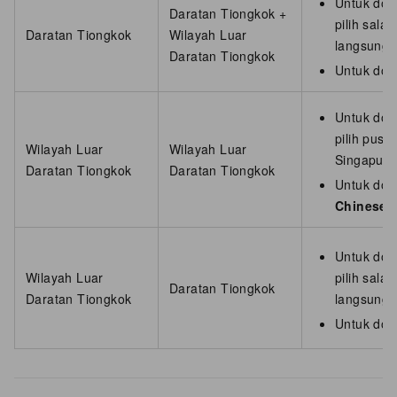
Untuk dom
Daratan Tiongkok +
pilih sala
Daratan Tiongkok
Wilayah Luar
langsung 
Daratan Tiongkok
Untuk dom
Untuk dom
pilih pusa
Wilayah Luar
Wilayah Luar
Singapura
Daratan Tiongkok
Daratan Tiongkok
Untuk dom
Chinese 
Untuk dom
Wilayah Luar
pilih sala
Daratan Tiongkok
Daratan Tiongkok
langsung 
Untuk dom