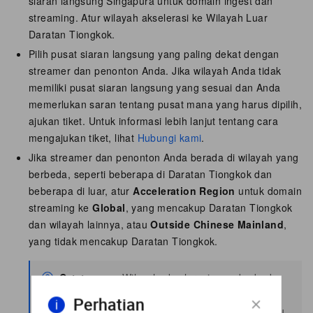
siaran langsung Singapura untuk domain ingest dan
streaming. Atur wilayah akselerasi ke Wilayah Luar
Daratan Tiongkok.
Pilih pusat siaran langsung yang paling dekat dengan
streamer dan penonton Anda. Jika wilayah Anda tidak
memiliki pusat siaran langsung yang sesuai dan Anda
memerlukan saran tentang pusat mana yang harus dipilih,
ajukan tiket. Untuk informasi lebih lanjut tentang cara
mengajukan tiket, lihat
Hubungi kami
.
Jika streamer dan penonton Anda berada di wilayah yang
berbeda, seperti beberapa di Daratan Tiongkok dan
beberapa di luar, atur
Acceleration Region
untuk domain
streaming ke
Global
, yang mencakup Daratan Tiongkok
dan wilayah lainnya, atau
Outside Chinese Mainland
,
yang tidak mencakup Daratan Tiongkok.
Catatan
Wilayah akselerasi yang berbeda
memiliki harga satuan yang
Perhatian
berbeda untuk bandwidth atau lalu