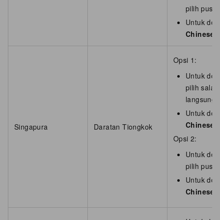
pilih pusa
Untuk dom
Chinese 
Opsi 1:
Untuk dom
pilih sala
langsung 
Untuk dom
Chinese 
Singapura
Daratan Tiongkok
Opsi 2:
Untuk dom
pilih pusa
Untuk dom
Chinese 